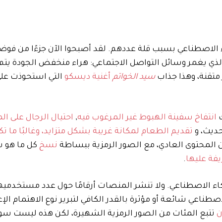
اء الاصطناعي بسبب قلة عددهم. لقد أصبحوا الآن جزءًا من فوضى 
لذي يغمر وسائل التواصل الاجتماعي: هراء منخفض الجودة يت
متقنة، وهذا جذاب
سيد الخواتم
أغنية ديسكو
ك
انتفاخ سفينة الهبوط غير المرغوب فيه
,
احتيال الرجال على ال
ديث، و
تقديم الطعام لمكانة غريبة بشكل متزايد، وغالبًا ما 
من المحتوى العادي، مع الصور الرمزية ببساطة
نسخ
كل ما هو ش
فة عليها
.
 الاصطناعي. ولا تنشر المنصات أرقامًا حول عدد مستخدميها
اعي شائعة أو مؤثرة بالقدر الكافي لتبرير نوع الاهتمام الإع
ن
تتبع المئات من الصور الرمزية الشهيرة، لكن هذه ليست سو