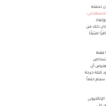
أن تحمله
الاصطناعي
.
إنفاذ
كان ذلك من
ًا ضئيلًا
ا فقط
لأشخاص
يفترض أن
د كتلة حرجة
سيتم حتماً
لإلكتروني
ي على