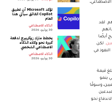
الاصطناعي،
تؤكد Microsoft أن تطبيق
Copilot الفائق سيأتي هذا
العام
م. لقد
الذكاء الاصطناعي
30 يوليو، 2026
اتهم.
 أيضًا
يخطط مارك زوكربيرج لدفعة
كبيرة نحو وكلاء الذكاء
ين
. لكن
الاصطناعي الشخصي
النفوذ في
الذكاء الاصطناعي
30 يوليو، 2026
لغ قيمة
. النفوذ الثقافي ينمو
ين، وسوقًا
مبدعين
اندفاع نحو