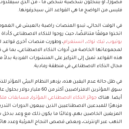
مصورًا، أو ينتحلون شخصية شخص ما – من الذي سيقلدونه 
فليس من الواضح ما هي القواعد التي سيخرقونها.
في الوقت الحالي، تبدو المنصات راضية بالعيش في الغموض
اتخذوا موقفًا متناقضًا، حيث روجوا للذكاء الاصطناعي كأداة 
يوتيوب
,
تيك توك
,
انستغرام
، وطورت منصات أخرى قواعد لتص
لمجموعاتها الخاصة من أدوات الذكاء الاصطناعي، بما في 
هذه القواعد تميل إلى التركيز على المنشورات الفردية بدل
مجال الذكاء الاصطناعي في منطقة رمادية.
في ظل حالة عدم اليقين هذه، يزدهر النظام البيئي المؤثر
أيضا. هناك
جوائز الذكاء الاصطناعي المؤثرة
,
مسابقات ملك
مزدهرًا للمبدعين الاصطناعيين الذين يبيعون الدورات التدر
المزيفين الخاصين بهم، وغالبًا ما يكون ذلك مع وعد بدخل
الذهب عبر الإنترنت، وبعض قصص النجاح المرئية وعدد ها