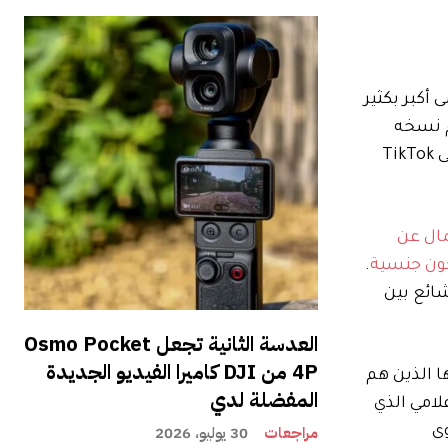
أكبر بكثير
م نسخه
التي استحوذت على TikTok
مال عن
تكون جنسية
.
ائع بين
العدسة الثانية تجعل Osmo Pocket
4P من DJI كاميرا الفيديو الجديدة
 الذين هم
المفضلة لدي
لامي الذي
مراجعات
30 يوليو، 2026
ى