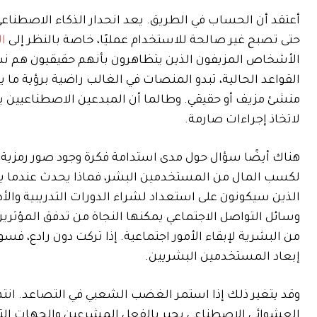
أعتقد أن الحساب في الطريق. يعد انحدار الذكاء الاصطناعي 
حتى تصبح غير صالحة للاستخدام عمليًا، خاصة بالنظر إلى
ا
الأشخاص المزيفون الذين يتظاهرون بأنهم حقيقيون هم نس
القواعد الحالية، تبدو المنصات في الغالب راضية برؤية ما 
منشئ مزيف أو حقيقي. وطالما أن المبدعين الاصطناعيين يواص
لاتخاذ إجراءات صارمة.
هناك أيضًا سؤال حول مدى استدامة فكرة وجود صور رمزية لل
لكسب المال من المستخدمين البشر، فماذا يحدث عندما 
الذين سيكونون على استعداد لشراء الدورات التدريبية والأد
وسائل التواصل الاجتماعي يمكنها النجاة من تدفق المؤثرين
من البشرية لإبقاء الأمور اجتماعية. إذا تركت دون رادع، 
إبعاد المستخدمين البشريين.
وقد يتغير ذلك إذا استمر الغضب الشعبي في التصاعد. انت
العشوائي الاصطناعي يجبر بالفعل المشرعين والجهات التنظي