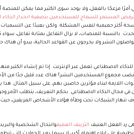
أمرًا مزعجًا بالفعل، ولا يوجد سوى الكثير مما يمكن للمنصة 
لرفض المستمر للسماح للمستخدمين بتصفية انحدار الذكاء 
خة أكثر حميمية لنفس المشكلة. ولكن بعيدًا عن التسميات و
يحدث. بالنسبة للمنصات، لا يزال التفاعل بمثابة تفاعل، سواء 
لون النشر ولا يخرجون عن القواعد الحالية، يبدو أن هناك حافز
ذكاء الاصطناعي تعمل عبر الإنترنت. إذا تم إنشاء الكثير منه
ينضب مجموع المستخدمين البشر؟ هناك عدد قليل جدًا من ا
وات اللازمة لبناء مؤثرين خاصين بهم، على سبيل المثال. هذا 
 في مجال الذكاء الاصطناعي. بحكم التعريف، يتطلب الأمر وجو
فسوف تنهار الشبكات تحت وطأة هؤلاء الأشخاص المزيفين، حيث 
هى رد الفعل العنيف
التزييف العميق
وانتحال الشخصية والبريد ا
مية على إيلاء اهتمام أكبر، لا سيما بعد الحوادث التي تنطو