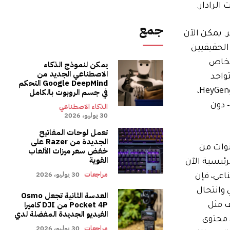
الرادار.
جمع
 يمكن الآن
الحقيقيين
شخاص
يمكن لنموذج الذكاء
الاصطناعي الجديد من
واجد
Google DeepMind التحكم
المنتجات الرئيسية من شركات مثل Google وOpenAI جنبًا إلى جنب مع الخدمات المتخصصة من شركات مثل Higgsfield، وHeyGen،
في جسم الروبوت بالكامل
– دون
الذكاء الاصطناعي
30 يوليو، 2026
تعمل لوحات المفاتيح
الجديدة من Razer على
نوات من
خفض سعر ميزات الألعاب
القوية
ئيسية الآن
مراجعات
30 يوليو، 2026
اعي، فإن
 وانتحال
العدسة الثانية تجعل Osmo
Pocket 4P من DJI كاميرا
ف مثل
الفيديو الجديدة المفضلة لدي
 محتوى
مراجعات
30 يوليو، 2026