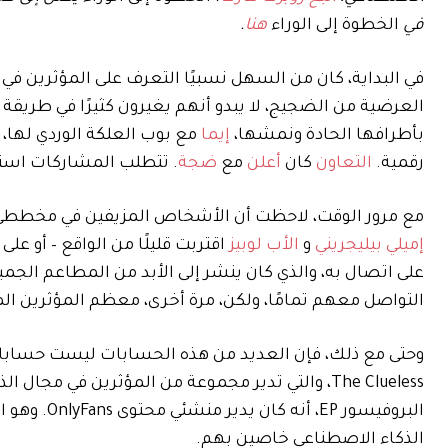
في
الخطوة إلى الوراء
هنا
.
في البداية، كان من السهل نسبيًا التعرف على المؤثرين في
العرضية من الضجيج، لا يبدو أنهم يغيرون كثيرًا في طريقة 
بأطرافها الحادة ونمشها،
إيما
مع بوب العلكة الوردي لها، 
رقمية.
التعاون
كان
أعلن
مع
ضجة
. تتطلب المشاركات استود
مع مرور الوقت، لاحظت أن الأشخاص المزيفين في مخططي ا
إميلي بيليجريني
و
الأب لوبيز
اقتربت قليلًا من الواقع – أو عل
على اتصال به، والذي كان ينشر إلى الأبد من المطاعم الجميل
التواصل معهم تمامًا، ولكن، مرة أخرى، معظم المؤثرين الم
وحتى مع ذلك، فإن العديد من هذه الحسابات ليست حسابات قي
The Clueless، والتي تدير مجموعة من المؤثرين في 
البروفيسور
الذكاء الاصطناعي خاصين بهم.