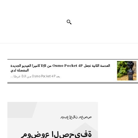
العدسة الثانية تجعل Osmo Pocket 4P من DJI كاميرا الفيديو الجديدة
المفضلة لدي
يعد Osmo Pocket 4P من DJI عرضًا...