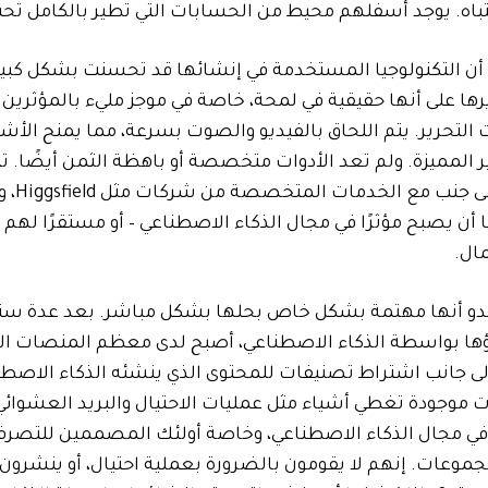
نتباه. يوجد أسفلهم محيط من الحسابات التي تطير بالكامل تحت 
ن التكنولوجيا المستخدمة في إنشائها قد تحسنت بشكل كبير.
ها على أنها حقيقية في لمحة، خاصة في موجز مليء بالمؤثرين 
لتحرير. يتم اللحاق بالفيديو والصوت بسرعة، مما يمنح الأ
ير المميزة. ولم تعد الأدوات متخصصة أو باهظة الثمن أيضًا. تت
ريبًا أن يصبح مؤثرًا في مجال الذكاء الاصطناعي – أو مستقرًا لهم 
ال.
يبدو أنها مهتمة بشكل خاص بحلها بشكل مباشر. بعد عدة س
ؤها بواسطة الذكاء الاصطناعي، أصبح لدى معظم المنصات الر
ى جانب اشتراط تصنيفات للمحتوى الذي ينشئه الذكاء الاصطن
ئات موجودة تغطي أشياء مثل عمليات الاحتيال والبريد العشوائي
في مجال الذكاء الاصطناعي، وخاصة أولئك المصممين للتصر
جموعات. إنهم لا يقومون بالضرورة بعملية احتيال، أو ينشرون