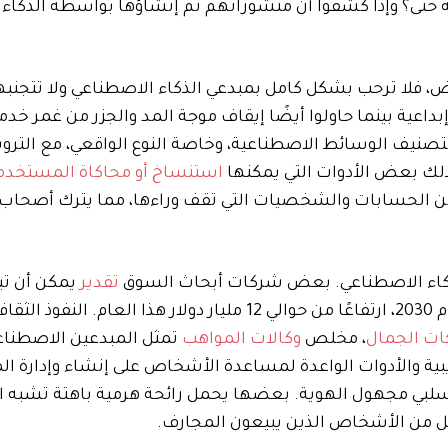
حتى؟ وإذا كشفوا أن منشوراتهم تم إنشاؤها بواسطة الذكاء 
، فلا ترحب بشكل كامل بمبدعي الذكاء الاصطناعي ولا تتجنبه
إبداعية بينما حاولوا أيضًا إيقاف موجة المد والجزر من غمر خدم
نيف الوسائط الاصطناعية، وخاصة النوع الواقعي، مع الترويج
ذلك بعض الأدوات التي يمكنها
استنساخ أو محاكاة المستخدم
اً من الحسابات والشخصيات التي تقف وراءها، مما يترك أصحاب 
 للذكاء الاصطناعي. بعض شركات أبحاث السوق
تقدير
يمكن أن تب
سوق المؤثرين الافتراضيين أكثر من 60 مليار دولار بحلول عام 2030، ارتفاعًا من حوالي 12 مليار دولار هذا العام
ات الجمال
، مخلص
وكالات المواهب
تمثل المبدعين الاصطناعي
يبية والأدوات الواعدة لمساعدة الأشخاص على إنشاء وإدارة ال
 سلبي مجهول الهوية. بعضها يحمل رائحة هرمية باهتة تشبه ال
ئل من الأشخاص الذين يبيعون المجارف.