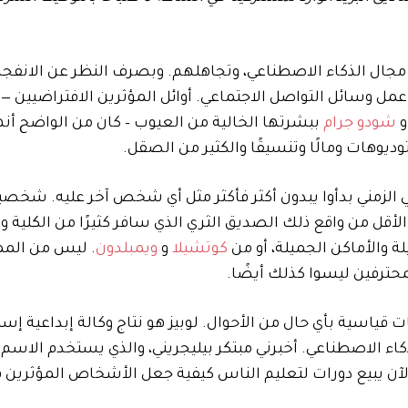
 مجال الذكاء الاصطناعي، وتجاهلهم. وبصرف النظر عن الانفجا
عمل وسائل التواصل الاجتماعي. أوائل المؤثرين الافتراضيين —
و
شودو جرام
ببشرتها الخالية من العيوب – كان من الواضح أن
يوهات ومالًا وتنسيقًا والكثير من الصقل.
لزمني بدأوا يبدون أكثر فأكثر مثل أي شخص آخر عليه. شخصي
ى الأقل من واقع ذلك الصديق الثري الذي سافر كثيرًا من الكلية و
ة والأماكن الجميلة، أو من
كوتشيلا
و
ويمبلدون
. ليس من الم
حترفين ليسوا كذلك أيضًا.
اسية بأي حال من الأحوال. لوبيز هو نتاج وكالة إبداعية إسب
مجال الذكاء الاصطناعي. أخبرني مبتكر بيليجريني، والذي يستخدم الاس
 EP، أنه كان يدير منشئي محتوى OnlyFans. وهو الآن يبيع دورات لتعليم الناس كيفية جعل الأشخاص الم