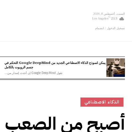
السبت, أغسطس 8, 2026
C
Los Angeles
23.5
تسجيل الدخول / انضمام
يمكن لنموذج الذكاء الاصطناعي الجديد من Google DeepMind التحكم في
جسم الروبوت بالكامل
تقول Google DeepMind إن أحدث إصدار من...
الذكاء الاصطناعي
أصبح من الصعب 