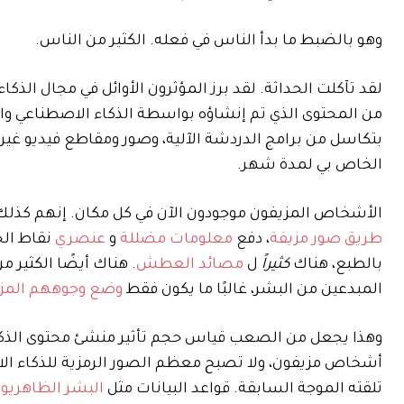
وهو بالضبط ما بدأ الناس في فعله. الكثير من الناس.
لقد تآكلت الحداثة. لقد برز المؤثرون الأوائل في مجال الذك
من المحتوى الذي تم إنشاؤه بواسطة الذكاء الاصطناعي وا
بتكاسل من برامج الدردشة الآلية، وصور ومقاطع فيديو غير 
الخاص بي لمدة شهر.
الأشخاص المزيفون موجودون الآن في كل مكان. إنهم كذل
طريق صور مزيفة
، دفع
معلومات مضللة
و
عنصري
نقاط الح
بالطبع، هناك
كثيراً
ل
مصائد العطش
. هناك أيضًا الكثير 
المبدعين من البشر، غالبًا ما يكون فقط
وضع وجوههم المزي
وهذا يجعل من الصعب قياس حجم تأثير منشئ محتوى الذكاء
أشخاص مزيفون، ولا تصبح معظم الصور الرمزية للذكاء الاصطن
تلقته الموجة السابقة. قواعد البيانات مثل
البشر الظاهريو