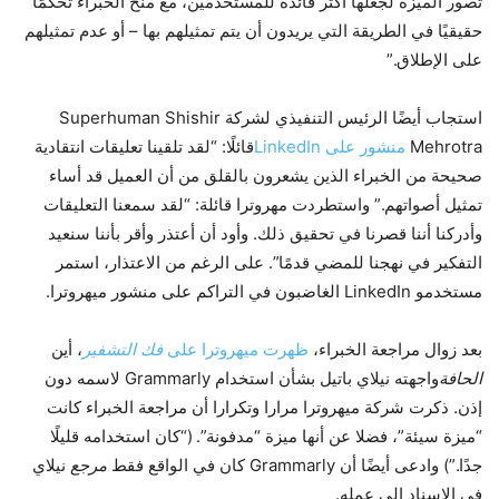
تصور الميزة لجعلها أكثر فائدة للمستخدمين، مع منح الخبراء تحكمًا
حقيقيًا في الطريقة التي يريدون أن يتم تمثيلهم بها – أو عدم تمثيلهم
على الإطلاق.”
استجاب أيضًا الرئيس التنفيذي لشركة Superhuman Shishir
Mehrotra
منشور على LinkedIn
قائلًا: “لقد تلقينا تعليقات انتقادية
صحيحة من الخبراء الذين يشعرون بالقلق من أن العميل قد أساء
تمثيل أصواتهم.” واستطردت مهروترا قائلة: “لقد سمعنا التعليقات
وأدركنا أننا قصرنا في تحقيق ذلك. وأود أن أعتذر وأقر بأننا سنعيد
التفكير في نهجنا للمضي قدمًا”. على الرغم من الاعتذار، استمر
مستخدمو LinkedIn الغاضبون في التراكم على منشور ميهروترا.
بعد زوال مراجعة الخبراء،
ظهرت ميهروترا على
فك التشفير
، أين
الحافة
واجهته نيلاي باتيل بشأن استخدام Grammarly لاسمه دون
إذن. ذكرت شركة ميهروترا مرارا وتكرارا أن مراجعة الخبراء كانت
“ميزة سيئة”، فضلا عن أنها ميزة “مدفونة”. (“كان استخدامه قليلًا
جدًا.”) وادعى أيضًا أن Grammarly كان في الواقع فقط
مرجع
نيلاي
في الإسناد إلى عمله.