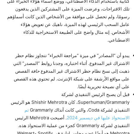
كتابية باستخدام الذكاء الاصطناعي، ووضع أسماء هؤلاء الخبراء على
تلك الاقتراحات، وعرضت الميزة على المشتركين الذين يدفعون
رسومًا، ولم تحصل على موافقة من الأشخاص الذين كانت أسماؤهم
عامل السحب الرئيسي لهذه الميزة، ناهيك عن تعويض هؤلاء
الأشخاص. إنه مثال واضح على الطبيعة الاستخراجية للذكاء
الاصطناعي.
يبدو أن “المصادر” في ميزة “مراجعة الخبراء” تتجاوز نظام حظر
الاشتراك غير المدفوع. أثناء اختباره، وجدنا روابط “المصدر” التي
ذهبت إلى نسخ نظام حظر الاشتراك غير المدفوع
حافة
القصص
على مواقع الأرشفة على شبكة الإنترنت. لم تحتوي هذه القصص
على أي نصيحة تحريرية أيضًا.
قبل أن يصبح الرئيس التنفيذي لشركة
Superhuman/Grammarly، كان Shishir Mehrotra هو الرئيس
التنفيذي لشركة Coda، والتي كانت آنذاك Grammarly
تم
الاستحواذ عليها في ديسمبر 2024
. أصبحت Mehrotra الرئيس
التنفيذي لشركة Grammarly كجزء من عملية الاستحواذ هذه.
Mehrotra هو أيضًا عضو مجلس إدارة في Spotify وWalmart