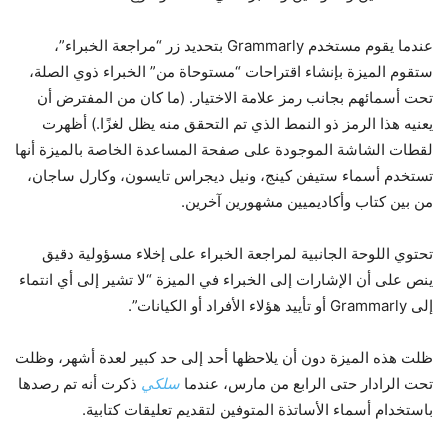
عندما يقوم مستخدم Grammarly بتحديد زر “مراجعة الخبراء”،
ستقوم الميزة بإنشاء اقتراحات “مستوحاة من” الخبراء ذوي الصلة،
تحت أسمائهم بجانب رمز علامة الاختيار. (ما كان من المفترض أن
يعنيه هذا الرمز ذو النمط الذي تم التحقق منه يظل لغزًا.) أظهرت
لقطات الشاشة الموجودة على صفحة المساعدة الخاصة بالميزة أنها
تستخدم أسماء ستيفن كينج، ونيل ديجراس تايسون، وكارل ساجان،
من بين كتاب وأكاديميين مشهورين آخرين.
تحتوي اللوحة الجانبية لمراجعة الخبراء على إخلاء مسؤولية دقيق
ينص على أن الإشارات إلى الخبراء في الميزة “لا تشير إلى أي انتماء
إلى Grammarly أو تأييد هؤلاء الأفراد أو الكيانات”.
ظلت هذه الميزة دون أن يلاحظها أحد إلى حد كبير لعدة أشهر، وظلت
تحت الرادار حتى الرابع من مارس، عندما
سلكي
ذكرت أنه تم رصدها
باستخدام أسماء الأساتذة المتوفين لتقديم تعليقات كتابية.