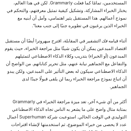
المستخدمين، تمامًا كما فعلت Grammarly. لكن في هذا العالم،
يختار الخبراء المشاركة، وتشكيل كيفية تمثيل معرفتهم، والتحكم في
نموذج أعمالهم. هذا المستقبل يثير اهتمامي، وآمل أن أبنيه مع
الخبراء الذين يرغبون في تطويره جنبًا إلى جنب معنا”.
أثناء قيامه
فك التشفير
في المقابلة، اقترح ميهروترا أيضًا أن مستقبل
اقتصاد المبدعين يمكن أن يكون شيئًا مثل مراجعة الخبراء، حيث يقوم
المبدعون (أو الخبراء) بتدريب وكلاء الذكاء الاصطناعي لتمثيلهم
والتفاعل مع الجماهير نيابة عنهم، مثل تحرير كتاباتهم. من الواضح أن
الذكاء الاصطناعي سيكون له بعض التأثير على المبدعين، ولكن يبدو
أن اتباع نموذج مراجعة الخبراء ربما لن يلقى قبولًا جيدًا لدى
الجماهير.
أكثر من أي شيء آخر، تعد ميزة مراجعة الخبراء في Grammarly
بمثابة مثال واضح على ما يشعر به الناس تجاه الذكاء الاصطناعي
التوليدي في الوقت الحالي. استوعبت شركة Superhuman أعمال
عدد لا يحصى من خبراء الموضوع، ثم استخدمتها لإنشاء اقتراحات