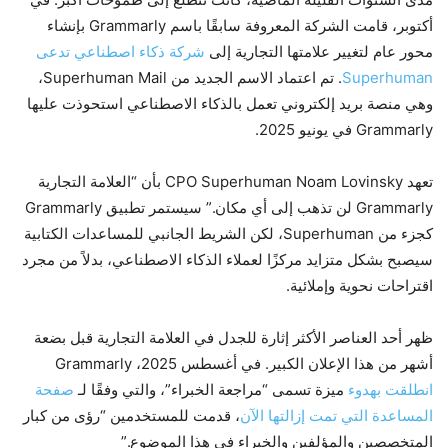
أكتوبر، قامت الشركة المعروفة سابقًا باسم Grammarly بإنشاء
محور عام لتغيير علامتها التجارية إلى
شركة ذكاء اصطناعي تدعى
Superhuman
. تم اعتماد الاسم الجديد من Superhuman Mail،
وهي منصة بريد إلكتروني تعمل بالذكاء الاصطناعي استحوذت عليها
Grammarly في يونيو 2025.
تعهد CPO Superhuman Noam Lovinsky بأن “العلامة التجارية
Grammarly لن تذهب إلى أي مكان.” سيستمر تطبيق Grammarly
كجزء من Superhuman، لكن الشريط الجانبي للمساعدات الكتابية
سيصبح بشكل متزايد مركزًا لعملاء الذكاء الاصطناعي، بدلاً من مجرد
اقتراحات نحوية وإملائية.
ظهر أحد العناصر الأكثر إثارة للجدل في العلامة التجارية قبل بضعة
أشهر من هذا الإعلان الكبير. في أغسطس 2025، Grammarly
انطلقت بهدوء
ميزة تسمى “مراجعة الخبراء”، والتي وفقًا لـ
صفحة
المساعدة التي تمت إزالتها الآن
، قدمت للمستخدمين “رؤى من كبار
المتخصصين والمؤلفين والخبراء في هذا الموضوع.”