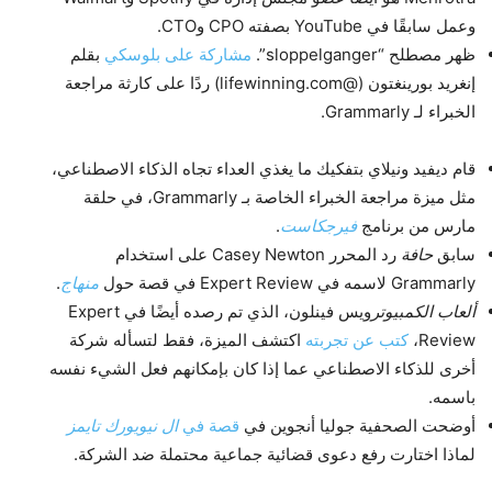
وعمل سابقًا في YouTube بصفته CPO وCTO.
ظهر مصطلح “sloppelganger”.
مشاركة على بلوسكي
بقلم
إنغريد بورينغتون (@lifewinning.com) ردًا على كارثة مراجعة
الخبراء لـ Grammarly.
قام ديفيد ونيلاي بتفكيك ما يغذي العداء تجاه الذكاء الاصطناعي،
مثل ميزة مراجعة الخبراء الخاصة بـ Grammarly، في حلقة
مارس من برنامج
فيرجكاست
.
سابق
حافة
رد المحرر Casey Newton على استخدام
Grammarly لاسمه في Expert Review في قصة حول
منهاج
.
ألعاب الكمبيوتر
ويس فينلون، الذي تم رصده أيضًا في Expert
Review،
كتب عن تجربته
اكتشف الميزة، فقط لتسأله شركة
أخرى للذكاء الاصطناعي عما إذا كان بإمكانهم فعل الشيء نفسه
باسمه.
أوضحت الصحفية جوليا أنجوين في
قصة في
ال
نيويورك تايمز
لماذا اختارت رفع دعوى قضائية جماعية محتملة ضد الشركة.