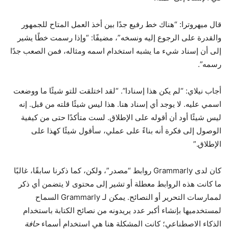
قال ميهروترا: “هناك خط رفيع جدًا بين أخذ العمل المتاح للجمهور
والقدرة على الرجوع إليه ونسخه”، مضيفًا: “وإذا رسمت خطًا يشير
إلى أن إسناد شيء ما يشبه استخدام اسمه ومثاله، فمن الصعب جدًا
رسمه”.
أجاب نيلاي: “لم يكن هذا إسنادا”. “لقد اختلقت للتو شيئًا ما ووضعت
اسمي عليه. لا يوجد أي إسناد هنا. هذا ليس شيئًا قلته من قبل. إنه
ليس شيئًا أود أن أقوله على الإطلاق. لست متأكدًا حتى من كيفية
الوصول إلى فكرة أنه بناءً على عملي، سأقول شيئًا كهذا على
الإطلاق.”
كان لدى Grammarly روابط “مصدر”، ولكن، كما ذكرنا سابقًا، غالبًا
ما كانت هذه الروابط معطلة أو تشير إلى محتوى لا يتضمن أي ذكر
لممارسات التحرير أو النصائح. يمكن لـ Grammarly السماح
لمستخدميها بإنشاء أكبر عدد يريدونه من نصائح الكتابة باستخدام
الذكاء الاصطناعي؛ كانت المشكلة هنا هي استخدام أسماء
حافة