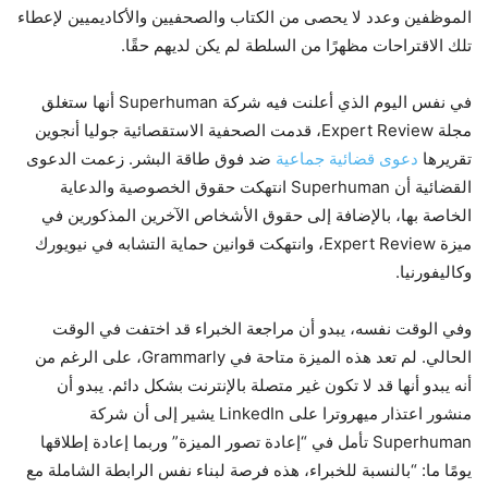
الموظفين وعدد لا يحصى من الكتاب والصحفيين والأكاديميين لإعطاء
تلك الاقتراحات مظهرًا من السلطة لم يكن لديهم حقًا.
في نفس اليوم الذي أعلنت فيه شركة Superhuman أنها ستغلق
مجلة Expert Review، قدمت الصحفية الاستقصائية جوليا أنجوين
تقريرها
دعوى قضائية جماعية
ضد فوق طاقة البشر. زعمت الدعوى
القضائية أن Superhuman انتهكت حقوق الخصوصية والدعاية
الخاصة بها، بالإضافة إلى حقوق الأشخاص الآخرين المذكورين في
ميزة Expert Review، وانتهكت قوانين حماية التشابه في نيويورك
وكاليفورنيا.
وفي الوقت نفسه، يبدو أن مراجعة الخبراء قد اختفت في الوقت
الحالي. لم تعد هذه الميزة متاحة في Grammarly، على الرغم من
أنه يبدو أنها قد لا تكون غير متصلة بالإنترنت بشكل دائم. يبدو أن
منشور اعتذار ميهروترا على LinkedIn يشير إلى أن شركة
Superhuman تأمل في “إعادة تصور الميزة” وربما إعادة إطلاقها
يومًا ما: “بالنسبة للخبراء، هذه فرصة لبناء نفس الرابطة الشاملة مع