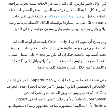
في أوائل شهر مارس، كان اثنان منا في
الحافة
تمت تجربة مراجعة
الخبراء. كل ما يتطلبه الأمر هو تغذية الميزة ببعض المسودات
حافة
المقالات قبل أن نبدأ
رؤية أسماء زملائنا
مزخرفة على اقتراحات
Grammarly التي تم إنشاؤها بواسطة الذكاء الاصطناعي. تم رصد
نيلاي باتيل وديفيد بيرس وتوم وارن وشون هوليستر على الفور.
ولم يمنح أي منهم الإذن لـ Grammarly باستخدام أوجه التشابه
الخاصة بهم في ميزته. علاوة على ذلك، كانت الاقتراحات الواردة
تحت أسمائهم غامضة جدًا، إن لم تكن مزعجة – على سبيل المثال،
دعت النصيحة الرئيسية المستوحاة من “نيلاي باتل” إلى “الإلحاح”
و”المكائد” من خلال اقتراح سلطة كلمات عامة.
متى
الحافة
عندما سئل عما إذا كان Superhuman يفكر في إخطار
الأشخاص الحقيقيين الذين “يلهمون” مراجعات الخبراء هذه، انحرف
Alex Gay، نائب رئيس تسويق المنتجات والشركات في
Superhuman، قائلاً بدلاً من ذلك: “يظهر الخبراء في Expert
Review لأن أعمالهم المنشورة متاحة للجمهور ويتم الاستشهاد بها