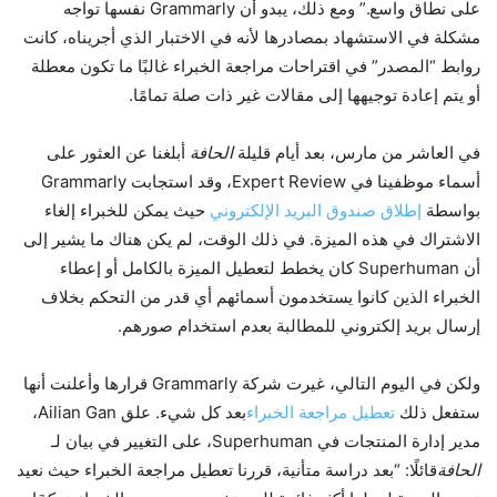
على نطاق واسع.” ومع ذلك، يبدو أن Grammarly نفسها تواجه
مشكلة في الاستشهاد بمصادرها لأنه في الاختبار الذي أجريناه، كانت
روابط “المصدر” في اقتراحات مراجعة الخبراء غالبًا ما تكون معطلة
أو يتم إعادة توجيهها إلى مقالات غير ذات صلة تمامًا.
في العاشر من مارس، بعد أيام قليلة
الحافة
أبلغنا عن العثور على
أسماء موظفينا في Expert Review، وقد استجابت Grammarly
بواسطة
إطلاق صندوق البريد الإلكتروني
حيث يمكن للخبراء إلغاء
الاشتراك في هذه الميزة. في ذلك الوقت، لم يكن هناك ما يشير إلى
أن Superhuman كان يخطط لتعطيل الميزة بالكامل أو إعطاء
الخبراء الذين كانوا يستخدمون أسمائهم أي قدر من التحكم بخلاف
إرسال بريد إلكتروني للمطالبة بعدم استخدام صورهم.
ولكن في اليوم التالي، غيرت شركة Grammarly قرارها وأعلنت أنها
ستفعل ذلك
تعطيل مراجعة الخبراء
بعد كل شيء. علق Ailian Gan،
مدير إدارة المنتجات في Superhuman، على التغيير في بيان لـ
الحافة
قائلًا: “بعد دراسة متأنية، قررنا تعطيل مراجعة الخبراء حيث نعيد