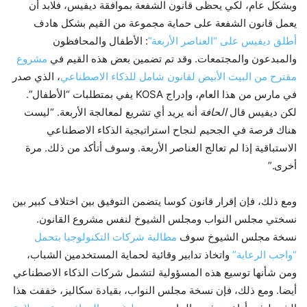
وبشكل عام، لكي يحظى قانون الشفعة بموافقة ديفيس، فلابد أن
يعمل قانون الشفعة على حماية مجموعة من القيم بشكل هادف
أطلق ديفيس على “العناصر الأربعة”
: الأطفال والمحافظون
والمبدعون والمجتمعات. وقد تم تضمين بعض هذه القيم في
مشروع
مقترح من البيت الأبيض لقانون شامل للذكاء الاصطناعي
، الذي صدر
في مارس من هذا العام، وإدراج KOSA يفي بمتطلبات “الأطفال”.
لكن ديفيس قال
الحافة
أنه يريد أي تشريع لمعالجة الأربعة. “ليست
هناك فرصة في الجحيم لنجاح استراتيجية الذكاء الاصطناعي
الاستباقية إذا لم تعالج العناصر الأربعة. وسوف أتأكد من ذلك. مرة
أخرى.”
ومع ذلك، فإن إقرار قانون كوسا يتضمن التوفيق بين اختلاف كبير بين
نسختي مجلس النواب ومجلس الشيوخ لنفس مشروع القانون.
نسخة مجلس الشيوخ سوف
مطالبة شركات التكنولوجيا بتحمل
“واجب الرعاية”
واتخاذ تدابير وقائية لحماية المستخدمين الشباب،
ومن شأنها توسيع هذه المسؤولية لتشمل شركات الذكاء الاصطناعي
أيضا. ومع ذلك، فإن نسخة مجلس النواب، بقيادة سكاليز، خففت هذا