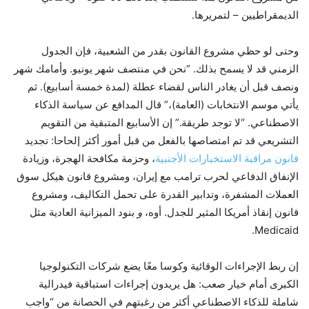
الديمقراطيين – لتمريرها.
وحتى لو حظي مشروع القانون بقدر من الشعبية، فإن الجدول
الزمني قد لا يسمح بذلك. “نحن في منتصف شهر يونيو. وأمامك شهر
ونصف قبل أن يغادر الناس لقضاء عطلة (لمدة خمسة أسابيع). ثم
يأتي موسم الانتخابات (العامة)،” قال المدافع عن سياسة الذكاء
الاصطناعي. “لا توجد طريقة.” إن الأسابيع المتبقية من التقويم
التشريعي قد تم امتصاصها بالفعل من قبل أمور أكثر إلحاحا: تجديد
قانون مراقبة الاستخبارات الأجنبية
، وحزمة مكافحة الهجرة، وزيادة
الإنفاق الدفاعي لحرب ترامب مع إيران، ومشروع قانون هيكل سوق
العملات المشفرة، وتدابير القدرة على تحمل التكاليف، ومشروع
قانون إنقاذ أمريكا المثير للجدل. أوه،
و
بنود الميزانية العادية مثل
Medicaid.
إن ربط الإجراءات الوقائية وكوسا معًا يضع شركات التكنولوجيا
الكبرى أمام خيار صعب: هل يريدون إجراءات استباقية فيدرالية
شاملة للذكاء الاصطناعي أكثر من رغبتهم في الحصانة من “واجب