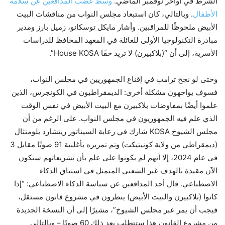
الشرط في أواخر نوفمبر الماضي.
وسط غضب المدافعين عن سلامة
الأطفال
. وبالتالي، كان استبعاد مجلس النواب من مناقشات البيت
الأبيض ملحوظًا للمراقبين. وأشار مايكل توسكانو، زميل بارز ومدير
مبادرة التكنولوجيا الأولى للعائلة في المعهد المحافظ للدراسات
الأسرية، إلى أن “(بلاكبيرن) لا تريد حقًا House KOSA”.
وحتى لو نجح ترامب في إقناع الجمهوريين في مجلس النواب،
فسوف يواجهون مشكلة أخرى: الديمقراطيون في الكونجرس، الذين
علموا أيضًا بمفاوضات بلاكبيرن مع البيت الأبيض في نفس الوقت
الذي علم فيه الجمهوريون في مجلس النواب. على الرغم من أن
مجلس الشيوخ KOSA شارك في رعاية السيناتور ريتشارد بلومنثال
(ديمقراطي من ولاية كونيتيكت) وتم تمريره بأغلبية 91 صوتًا مقابل 3
في عام 2024، إلا أنهم لم يكونوا على علم بأن تشريعاتهم ستكون
الآن مقيدة بالهدف غير الشعبي المتمثل في استباق الذكاء
الاصطناعي. قال أحد المدافعين عن سياسة الذكاء الاصطناعي: “إذا
كانوا (بلاكبيرن والبيت الأبيض) ينظرون في مشروع قانون مستقل،
فيجب أن يمر عبر مجلس الشيوخ”، مشيرًا إلى أن النسخة الجديدة
من مشروع القانون هذا ستتطلب بعد ذلك 60 صوتًا – وبالتالي