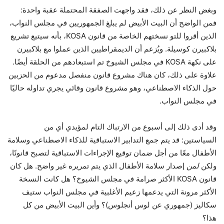
وبغض النظر عن ذلك، فقد واجهت الصفقة المحتملة عقبة واحدة:
فمن الواضح أن البيت الأبيض لم يبلغ الجمهوريين في مجلس النواب،
الذين أقروا للتو نسختهم الخاصة من قانون KOSA، بأنه سيتبع تشريع
بلاكبيرن كوسيلة. ويُزعم أن الديمقراطيين الذين عملوا مع بلاكبيرن
على نكهة KOSA في مجلس الشيوخ تم استبعادهم من الحلقة أيضًا.
علاوة على ذلك، كان هناك مشروع قانون منفصل مدعوم من الحزبين
حول الذكاء الاصطناعي، وهو مشروع قانون وقائي يجري تداوله حاليًا
في مجلس النواب.
وقد أدى ذلك إلى أسبوع من الارتباك التام لمؤيدي أي من
السياستين: قد يتم جمع التدابير الاستباقية للذكاء الاصطناعي وسلامة
الأطفال معًا من أجل ضمان توقيع الإجراءات الاستباقية لتصبح قانونًا،
ولكن
لمن
إصدار سلامة الأطفال الذي يتم تمريره غير واضح. هل كان
قانون KOSA الأكثر صرامة في مجلس الشيوخ؟ هل كانت النسخة
الأكثر مرونة التي يدعمها زعيم الأغلبية في مجلس النواب ستيف
سكاليز (جمهوري عن لوس أنجلوس)؟ وأين البيت الأبيض من كل
هذا؟