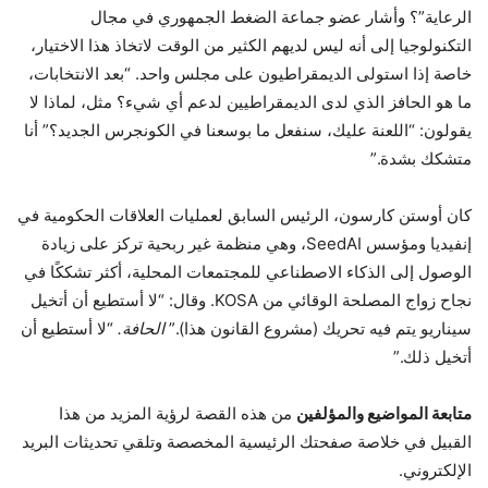
الرعاية”؟ وأشار عضو جماعة الضغط الجمهوري في مجال
التكنولوجيا إلى أنه ليس لديهم الكثير من الوقت لاتخاذ هذا الاختيار،
خاصة إذا استولى الديمقراطيون على مجلس واحد. “بعد الانتخابات،
ما هو الحافز الذي لدى الديمقراطيين لدعم أي شيء؟ مثل، لماذا لا
يقولون: “اللعنة عليك، سنفعل ما بوسعنا في الكونجرس الجديد؟” أنا
متشكك بشدة.”
كان أوستن كارسون، الرئيس السابق لعمليات العلاقات الحكومية في
إنفيديا ومؤسس SeedAI، وهي منظمة غير ربحية تركز على زيادة
الوصول إلى الذكاء الاصطناعي للمجتمعات المحلية، أكثر تشككًا في
نجاح زواج المصلحة الوقائي من KOSA. وقال: “لا أستطيع أن أتخيل
سيناريو يتم فيه تحريك (مشروع القانون هذا).”
الحافة.
“لا أستطيع أن
أتخيل ذلك.”
متابعة المواضيع والمؤلفين
من هذه القصة لرؤية المزيد من هذا
القبيل في خلاصة صفحتك الرئيسية المخصصة وتلقي تحديثات البريد
الإلكتروني.