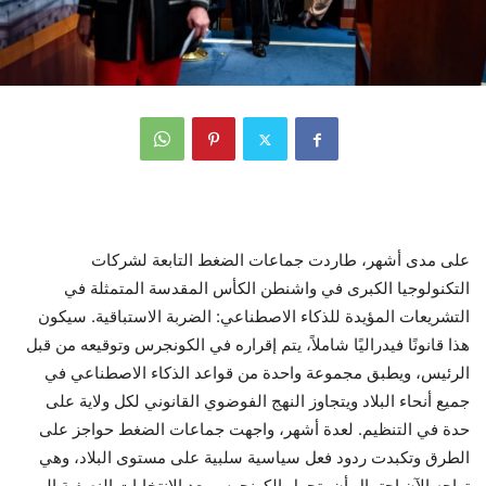
على مدى أشهر، طاردت جماعات الضغط التابعة لشركات
التكنولوجيا الكبرى في واشنطن الكأس المقدسة المتمثلة في
التشريعات المؤيدة للذكاء الاصطناعي: الضربة الاستباقية. سيكون
هذا قانونًا فيدراليًا شاملاً، يتم إقراره في الكونجرس وتوقيعه من قبل
الرئيس، ويطبق مجموعة واحدة من قواعد الذكاء الاصطناعي في
جميع أنحاء البلاد ويتجاوز النهج الفوضوي القانوني لكل ولاية على
حدة في التنظيم. لعدة أشهر، واجهت جماعات الضغط حواجز على
الطرق وتكبدت ردود فعل سياسية سلبية على مستوى البلاد، وهي
تواجه الآن احتمال أن يتحول الكونجرس بعد الانتخابات النصفية إلى