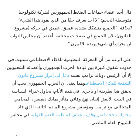
قال أحد أعضاء جماعات الضغط الجمهوريين لشركة تكنولوجيا
متوسطة الحجم: “لا أحد يعرف حقًا من الذي يقود هذا الشيء”.
الحافة.
“الجميع متشكك بشدة، عميق، عميق في حركة (مشروع
القانون)، لأن الجميع في صفحات مختلفة. أعتقد أن مجلس النواب
لن يحرك أي شيء يريده بلاكبيرن.”
على الرغم من أن المعركة التنظيمية للذكاء الاصطناعي تسببت في
حدوث شقوق كبيرة بين قيادة الحزب الجمهوري وأعضائه الشعبويين،
إلا أن الرئيس دونالد ترامب نفسه
دعا إلى إقرار مشروع قانون
الشفعة للذكاء الاصطناعي
وهذا يعني أن الحزب الجمهوري يجب أن
يحقق هذا بطريقة أو بأخرى. في هذه الأيام، يحاول خبراء السياسة
في البيت الأبيض إتقان نهج وقائي متأثر بمايك ديفيس، المحامي
المتحالف مع ترامب ومؤسس مشروع المادة الثالثة، الذي قاد
محاولة ناجحة لقتل وقف مختلف لمنظمة العفو الدولية
في مجلس
الشيوخ العام الماضي.