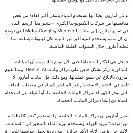
تدعي أمازون أيضًا أنها تستخدم المياه بشكل أكثر كفاءة من بعض
منافسيها من شركات التكنولوجيا الكبرى – يشير هذا الرسم البياني
في تقرير أمازون إلى بيانات Microsoft وGoogle وMeta التي توضح
أن كل منهم يستخدم كمية أكبر من المياه لكل كيلووات/ساعة مما
فعلته أمازون خلال السنوات القليلة الماضية.
جوجل هي الأكثر استخدامًا حتى الآن؛ ومع ذلك، يبدو أن البيانات
المذكورة تركز بشكل خاص على مراكز بيانات Gemini AI، بينما تقوم
أمازون بالإبلاغ عن جميع عملياتها. ومع ذلك، فإن بيانات أمازون لا
تأخذ في الاعتبار الاستخدام غير المباشر للمياه في محطات الطاقة
التي توفر الكهرباء لمراكز البيانات الخاصة بها، أو أشياء مثل استخدام
المياه من إنشاء مراكز البيانات الجديدة.
تقول أمازون إن مراكز البيانات الخاصة بها تستخدم “نحو 90 بالمائة
من الوقت” تبريد الهواء، وتستخدم تبريد الماء بالتبخير في “الساعات
الأكثر حرارة في الأيام الأكثر حرارة”، مع زيادة تحمل خوادمها للحرارة