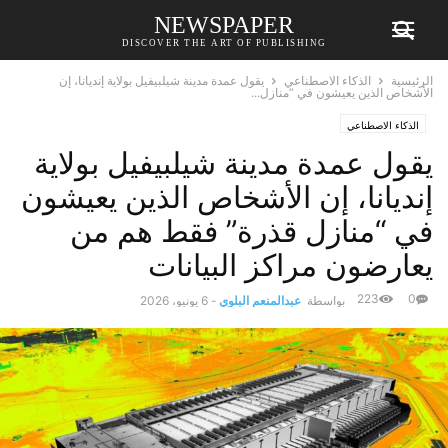
NEWSPAPER
DISCOVER THE ART OF PUBLISHING
الرئيسية
الذكاء الاصطناعي
يقول عمدة مدينة شيلبيفيل بولاية إنديانا، إن
الأشخاص الذين يعيشون في “منازل...
الذكاء الاصطناعي
يقول عمدة مدينة شيلبيفيل بولاية
إنديانا، إن الأشخاص الذين يعيشون
في “منازل قذرة” فقط هم من
يعارضون مراكز البيانات
223
0
بواسطة
عبدالمنعم البلوي
-
6 يونيو، 2026