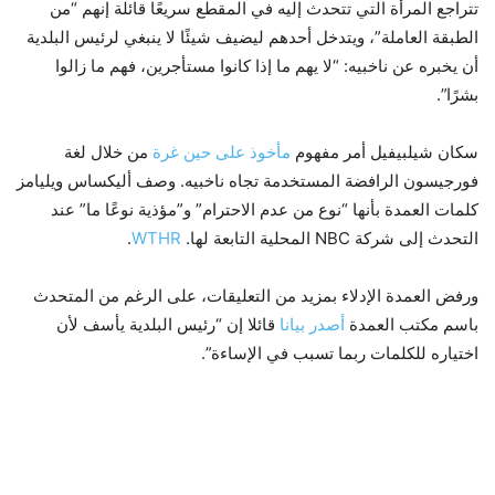
تتراجع المرأة التي تتحدث إليه في المقطع سريعًا قائلة إنهم “من
الطبقة العاملة”، ويتدخل أحدهم ليضيف شيئًا لا ينبغي لرئيس البلدية
أن يخبره عن ناخبيه: “لا يهم ما إذا كانوا مستأجرين، فهم ما زالوا
بشرًا”.
سكان شيلبيفيل أمر مفهوم
مأخوذ
على حين غرة
من خلال لغة
فورجيسون الرافضة المستخدمة تجاه ناخبيه. وصف أليكساس ويليامز
كلمات العمدة بأنها “نوع من عدم الاحترام” و”مؤذية نوعًا ما” عند
التحدث إلى شركة NBC المحلية التابعة لها.
WTHR
.
ورفض العمدة الإدلاء بمزيد من التعليقات، على الرغم من المتحدث
باسم مكتب العمدة
أصدر بيانا
قائلا إن “رئيس البلدية يأسف لأن
اختياره للكلمات ربما تسبب في الإساءة”.