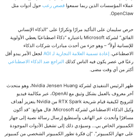
عملاء المؤسسات الذين ربما سمعوا
قصص رعب
حول أدوات مثل
OpenClaw.
حرص سليمان على التأكيد مرارًا وتكرارًا على “الذكاء الإنساني
الفائق” لشركة Microsoft باعتباره “ذكاءً اصطناعيًا يعطي الأولوية
للإنسانية أولاً” – وهو جزء من أحدث مبادرات شركات الذكاء
الاصطناعي.
إعادة تسمية العلامة التجارية لـ AGI
لجعل الأمر يبدو أقل
رعبًا في عصر يكون فيه الناس كذلك
التراجع ضد الذكاء الاصطناعي
أكثر من أي وقت مضى.
ظهر الرئيس التنفيذي لشركة Nvidia Jensen Huang، وهو متحدث
آخر معروف بالعمل بشكل وثيق مع OpenAI، عبر مكالمة فيديو
للترويج لكيفية قيام شريحة RTX Spark من Nvidia بتعزيز أهداف
وكيل الذكاء الاصطناعي لشركة Microsoft. قال هوانغ: “قد أكون
مسافرًا وأتحدث عبر الهاتف وأستطيع إرسال رسالة نصية إلى جهاز
الكمبيوتر الخاص بي… وسيؤدي ذلك إلى تشغيل الأدوات الموجودة
على جهاز الكمبيوتر”. “إن فكرة تطور الكمبيوتر الشخصي من كمبيوتر