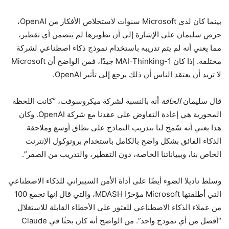
بينما كان لدى Microsoft سنوات لاستخلاص الأفكار من OpenAI،
حرص سليمان على الإشارة إلى أن تطويرها لم يتضمن أي تقطير،
مما يعني أنه لم يتم تدريبه باستخدام نموذج ذكاء اصطناعي لشركة
مختلفة. إذا كان MAI-Thinking-1 جيدًا، فمن الواضح أن Microsoft
لا تريد أن يعتقد الناس أن ذلك يرجع إلى تأثير OpenAI.
قال سليمان
الحافة
أنه بالنسبة لشركة ميكروسوفت، “كانت اللحظة
المحورية هي إعادة التفاوض على عقدنا مع شركة OpenAI. وكان
هذا يعني أنه سُمح لنا بتدريب النماذج على نطاق أوسع وملاحقة
الذكاء الفائق بشكل واضح بالكامل باستخدام بروتوكول الإنترنت
الخاص بنا، وببياناتنا الخاصة، دون التقطير، والتدريب من الصفر”.
وسلط ناديلا الضوء أيضًا على أداة الأمن السيبراني للذكاء الاصطناعي
التي أطلقتها Microsoft مؤخرًا MDASH، والتي قال إنها تجمع 100
من عملاء الذكاء الاصطناعي للعثور على الأخطاء القابلة للاستغلال
“أفضل من أي نموذج واحد”. من الواضح أنه كان بحثًا في Claude