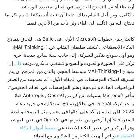
أريد بناء أفضل النماذج الحدودية في العالم، متعددة الوسائط
بالكامل، ومن أجل القيام بذلك، علينا أن نثبت أنه يمكننا القيام بكل ما
نحتاج إليه من الألف إلى الياء، ولن نأخذ من الآخرين فقط.”
كانت إحدى خطوات Microsoft الأولى في Build هي اللحاق بنماذج
الذكاء الاصطناعي. كشف سليمان النقاب عن MAI-Thinking-1،
وهو أول نموذج تفكير للشركة، إلى جانب ستة نماذج جديدة أخرى
تركز على الصورة والصوت والنسخ والتشفير. مايكروسوفت
قال
إن
نموذج MAI-Thinking-1 متوسط ​​الحجم، والذي من المرجح أن يتم
تسويقه لعملاء المؤسسات في المقام الأول، “تم تصميمه من الصفر
للرياضيات الجادة والبرمجة ونشر المؤسسات في العالم الحقيقي”.
تتأخر Microsoft بسنوات عن كل من OpenAI وAnthropic هنا؛
بدأت شركة OpenAI في إطلاق نماذج استدلالية في خريف عام
2024. لكن سليمان أكد على أدائها في معايير مثل البرمجة ونقطة
السعر، قائلاً إنها أرخص من نظيراتها في OpenAI في بعض المهام،
وهو أمر كبير في عصر الذكاء الاصطناعي.
ضغط أموال الذكاء
الاصطناعي
والتي ألهمت الكثير من الشكاوى مع العملاء.