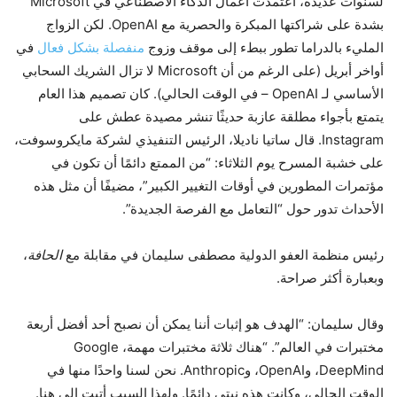
لسنوات عديدة، اعتمدت أعمال الذكاء الاصطناعي في Microsoft
بشدة على شراكتها المبكرة والحصرية مع OpenAI. لكن الزواج
المليء بالدراما تطور ببطء إلى موقف وزوج
منفصلة بشكل فعال
في
أواخر أبريل (على الرغم من أن Microsoft لا تزال الشريك السحابي
الأساسي لـ OpenAI – في الوقت الحالي). كان تصميم هذا العام
يتمتع بأجواء مطلقة عازبة حديثًا تنشر مصيدة عطش على
Instagram. قال ساتيا ناديلا، الرئيس التنفيذي لشركة مايكروسوفت،
على خشبة المسرح يوم الثلاثاء: “من الممتع دائمًا أن تكون في
مؤتمرات المطورين في أوقات التغيير الكبير”، مضيفًا أن مثل هذه
الأحداث تدور حول “التعامل مع الفرصة الجديدة”.
رئيس منظمة العفو الدولية مصطفى سليمان في مقابلة مع
الحافة
،
وبعبارة أكثر صراحة.
وقال سليمان: “الهدف هو إثبات أننا يمكن أن نصبح أحد أفضل أربعة
مختبرات في العالم”. “هناك ثلاثة مختبرات مهمة، Google
DeepMind، وOpenAI، وAnthropic. نحن لسنا واحدًا منها في
الوقت الحالي، وكانت هذه نيتي دائمًا. ولهذا السبب أتيت إلى هنا.