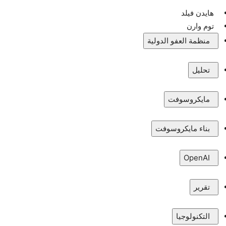
هايدن فيلد
توم وارن
منظمة العفو الدولية
تحليل
مايكروسوفت
بناء مايكروسوفت
OpenAI
تقرير
التكنولوجيا