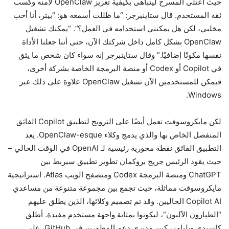
حيث اعتلى المسرح ليتباهى بكيفية تعزيز OpenClaw لأمنه وكسب
ثقة المستخدم. قال ستاينبرجر: “ما ظللت أسمعه هو: “بيتر، أنا أحب
مخلبي، لكن هل يمكنني استخدامه في العمل؟”. “يمكنك تشغيل
OpenClaw بشكل كامل داخل شركتك الآن، حتى أننا جعلنا الأداة
نفسها مكونًا إضافيًا.” وقال ستاينبرجر إنه سواء كان شخص ما يثق
في Copilot أو Codex أو منصة البرمجة الخاصة بشركة أخرى،
فيمكن للمستخدمين الآن تشغيل OpenClaw علاوة على ذلك عبر
Windows.
لكن مايكروسوفت تعمل أيضًا على الترويج لتطبيق Copilot الفائق
المنفصل الخاص بها والذي يدمج وكلاء OpenClaw-esque. يعد
التطبيق الفائق نقطة محورية رئيسية لـ OpenAI في الوقت الحالي –
حيث يقود الرئيس جريج بروكمان تطوير تطبيق سيربط بين
ChatGPT ومنصة البرمجة Codex ومتصفح الويب Atlas. استراتيجية
مايكروسوفت مماثلة، حيث تجمع بين مجموعة متنوعة من مساعدي
Copilot AI الحاليين. وقد تم تصميم وكلائها، الذين يطلق عليهم
“الطيارون الآليون”، ليكونوا بمثابة واجهة مستخدم مفيدة. أطلق
كاسيدي ويليامز، كبير مديري دعم المطورين في GitHub، على