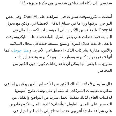
شخصي إلى ذكاء اصطناعي شخصي هي فكرة مثيرة حقًا.”
أمضت مايكروسوفت سنوات في المراهنة على OpenAI، وفي بعض
النواحي، تركتها وراءها في سباق الذكاء الاصطناعي. ولكن مع تحول
OpenAI والمنافسين الآخرين إلى المؤسسات لكسب المال في
النهاية، فقد حصلت على بعض المزايا الواضحة. تمتلك مايكروسوفت
بالفعل قاعدة عملاء كبيرة، وتتمتع بسمعة جيدة في مجال السلامة
والأمن، مقارنة بشركات الذكاء الاصطناعي الأخرى. و
مثل جوجل
، كما
أنها تتمتع بموارد كبيرة، وموارد حاسوبية كبيرة، وتدفق إيرادات
متنوع، مما يعني أنها يمكن أن تأخذ رهانات كبيرة دون الكثير من
المخاطر.
قال سليمان
الحافة
، “هناك الكثير من الأشخاص الذين يرغبون إما في
مطاردة تقييمات الشركات الناشئة أو على وشك طرح أسهمها
للاكتتاب العام، لذلك يمكننا العمل بمزيد من التواضع والقليل من
التحسين على المدى الطويل.” وأضاف: “لدينا المال لنكون قادرين
على شراء (نماذج) أنثروبي عندما نحتاج إلى ذلك. لدينا خيار في