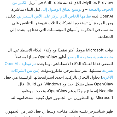
Mythos Preview، الذي قدمته Anthropic في أبريل
الكثير من
الخوف والضجة
– و
توسيع نطاق الوصول إلى
قبل البناء مباشرة.
OpenAI لديه
نظامها الخاص الذي يركز على الأمن السيبراني
كذلك،
ومن المرجح أن تستخدم الشركات الثلاث عروضها للتنافس على
مناصب في الحكومة وأسواق المؤسسات التي تحتاجها بشدة إلى
المحكمة.
تواجه Microsoft موقفًا أكثر تعقيدًا مع وكلاء الذكاء الاصطناعي. ال
منصة شعبية مفتوحة المصدر
أظهر OpenClaw مسارًا محتملاً
للمضي قدمًا لعملاء الذكاء الاصطناعي، وما بعده
تم توظيف OpenAI
بسرعة
منشئها، بيتر شتاينبرجر، مايكروسوفت (
من بين الشركات
الأخرى
) يحاول اللحاق بالركب. إحدى استراتيجياتها الرئيسية هي جعل
OpenClaw يعمل بشكل جيد مع Windows. في Build، قال
Nadella إنه ملتزم جدًا بدعم OpenClaw، وتحدث موظفو
Microsoft مع المطورين من الجمهور حول كيفية استخدامهم له.
ظهر شتاينبرجر نفسه بشكل مفاجئ وسط رد فعل كبير من الجمهور،