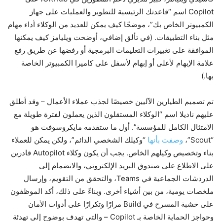
Copilot اسم “قاعدتك الرئيسية للتطوير والعمليات على جهاز
الكمبيوتر الخاص بك”، موضحًا كيف يمكن للعديد من الوكلاء أداء مهام
مثل بناء التطبيقات. (في تألق إضافي، أوضحت ويليامز كيف يمكنها
الموافقة على تغييرات التعليمات البرمجية أو رفضها عن طريق رفع
علامة الإبهام لأعلى أو إبهام لأسفل على كاميرا الكمبيوتر الخاصة
بها.)
تم تصميم الطيارين الآليين خصيصًا لجذب عملاء الأعمال – وقد أطلق
عليهم ناديلا اسم “الوكلاء المستقلون الذين يعملون لفترة طويلة مع
الامتثال الكامل للمؤسسة”. أول ما ستقدمه مايكروسوفت هو
“Scout”،
وصفت بأنها
“وكيلك الشخصي الدائم”، ولكن يمكن للعملاء
بناء وتخصيص وكيلهم الخاص. يجب أن يكون وكلاء Autopilot قادرين
على الاطلاع على صندوق البريد الإلكتروني، والانضمام إلى
الدردشات الجماعية في Teams، والتحقق من التقويم، وإرسال
ملخصات يومية، من بين أشياء أخرى. وبناءً على ذلك، أكد الموظفون
على خشبة المسرح في Build مرارًا وتكرارًا على أدوات الأمان
وحواجز الحماية الخاصة بـ Copilot – والتي تهدف بوضوح إلى تهدئة