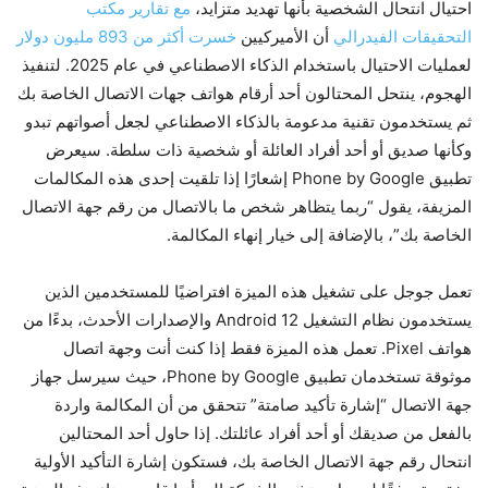
احتيال انتحال الشخصية بأنها تهديد متزايد،
مع تقارير مكتب
التحقيقات الفيدرالي
أن الأميركيين
خسرت أكثر من 893 مليون دولار
لعمليات الاحتيال باستخدام الذكاء الاصطناعي في عام 2025. لتنفيذ
الهجوم، ينتحل المحتالون أحد أرقام هواتف جهات الاتصال الخاصة بك
ثم يستخدمون تقنية مدعومة بالذكاء الاصطناعي لجعل أصواتهم تبدو
وكأنها صديق أو أحد أفراد العائلة أو شخصية ذات سلطة. سيعرض
تطبيق Phone by Google إشعارًا إذا تلقيت إحدى هذه المكالمات
المزيفة، يقول “ربما يتظاهر شخص ما بالاتصال من رقم جهة الاتصال
الخاصة بك”، بالإضافة إلى خيار إنهاء المكالمة.
تعمل جوجل على تشغيل هذه الميزة افتراضيًا للمستخدمين الذين
يستخدمون نظام التشغيل Android 12 والإصدارات الأحدث، بدءًا من
هواتف Pixel. تعمل هذه الميزة فقط إذا كنت أنت وجهة اتصال
موثوقة تستخدمان تطبيق Phone by Google، حيث سيرسل جهاز
جهة الاتصال “إشارة تأكيد صامتة” تتحقق من أن المكالمة واردة
بالفعل من صديقك أو أحد أفراد عائلتك. إذا حاول أحد المحتالين
انتحال رقم جهة الاتصال الخاصة بك، فستكون إشارة التأكيد الأولية