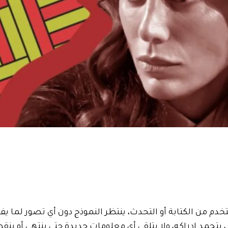
خدم من الكتابة أو التحدث، ينتظر النموذج دون أي تصور لما يف
 يتجمد إدراكه، ولا يتلقى أي معلومات جديدة حتى ينتهي أو ينق