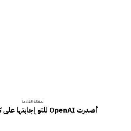
المقالة القادمة
أصدرت OpenAI للتو إجابتها على كلود ميثوس