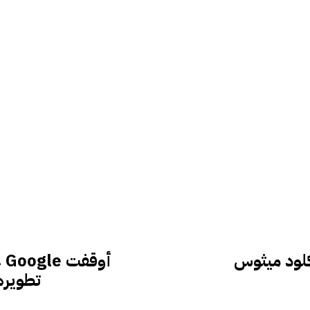
أو
تطويره