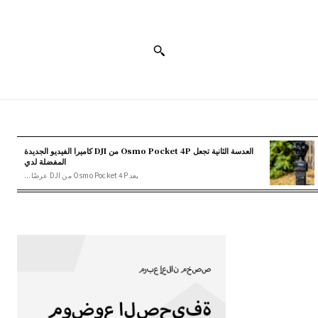
العدسة الثانية تجعل Osmo Pocket 4P من DJI كاميرا الفيديو الجديدة
المفضلة لدي
يعد Osmo Pocket 4P من DJI عرضًا...