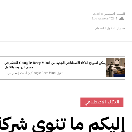
السبت, أغسطس 8, 2026
C
Los Angeles
23.5
تسجيل الدخول / انضمام
يمكن لنموذج الذكاء الاصطناعي الجديد من Google DeepMind التحكم في
جسم الروبوت بالكامل
تقول Google DeepMind إن أحدث إصدار من...
الذكاء الاصطناعي
إليكم ما تنوي شركة