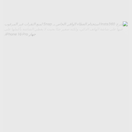
إضاءة أكثر من ضوء LED الموجود في الجزء الخلفي من معظم
الهواتف.
يقترح Insta360 استخدام الغطاء الواقي الخاص بـ Snap لمنع النقرات غير المرغوب
فيها على شاشة الهاتف الذكي، ولكنه صغير جدًا بحيث لا يغطي الشاشة بأكملها على
جهاز iPhone 16 Pro.
التحدي الأكبر في Snap هو تعلم كيفية حمل هاتفك للخلف دون لمس
شاشته عن طريق الخطأ. تسمح المفصلة المرنة الموجودة على
الغطاء الواقي لجهاز Snap بطيها مرة أخرى بحيث تغطي شاشة
هاتفك لمنع التفاعلات العرضية، ولكنها ليست كبيرة بما يكفي لتغطية
كل شيء. حتى مع قلب غطاء Snap، كنت لا أزال أقوم بشكل متكرر
بتمرير الشاشة غير المرغوب فيه أو الضغط على الأزرار التي تظهر
على الشاشة ولم أقصد القيام بذلك أثناء محاولتي الإمساك بكلا
الجهازين بيد واحدة. إن القدرة على إيقاف تشغيل شاشة جهاز
iPhone الخاص بي أثناء استخدام Snap من شأنه أن يحل هذه
المشكلة، لكن هذا ليس خيارًا.