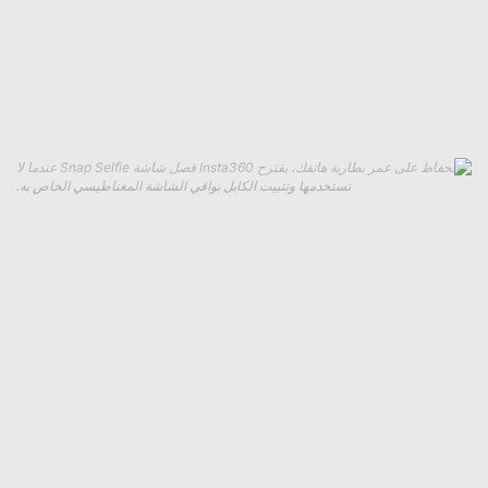
التي تستخدم فيها Snap. تحتاج إلى تمكين وظيفة الشاشة التي
تعمل باللمس من خلال الانتقال إلى إعدادات إمكانية الوصول في
iOS وتشغيل ميزة التكبير/التصغير. بالنسبة لهواتف Android، تعمل
وظيفة شاشة اللمس تلقائيًا بعد الموافقة على عكس الشاشة أو
الإرسال عند المطالبة بذلك.
للحفاظ على عمر بطارية هاتفك، يقترح Insta360 فصل شاشة Snap Selfie عندما لا
تستخدمها وتثبيت الكابل بواقي الشاشة المغناطيسي الخاص به.
يفتقر جهاز Snap إلى بطارية خاصة به، وبدلاً من ذلك يستمد كل
الطاقة التي يحتاجها من هاتفك. يحذر Insta360 من أن الاستخدام
المستمر قد يؤدي إلى استنزاف بطارية هاتفك بنسبة 15 إلى 20
بالمائة. لكن سهولة توصيل الشاشة بسهولة وعدم نفاد البطارية
مطلقًا عندما تحتاج إليها تفوق بكثير الاستنزاف الإضافي لهاتفك.
من المحتمل أن يكون Snap الخاص بـ Insta360 بديلاً أفضل
لحافظات الهواتف الذكية المجهزة بالشاشة مثل
Dockcase’s
Selfix
، وليس فقط لأنه متوافق مع المزيد من الهواتف. في حين أن