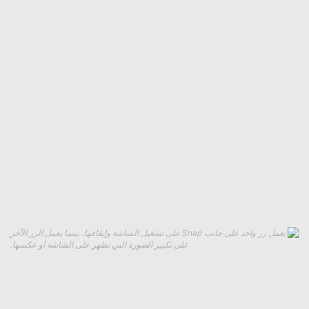
Selfix لا يعرض سوى جزء صغير من المعاينة المباشرة لتطبيق
الكاميرا، فإن Snap يتيح لك التفاعل مع شاشة هاتفك الذكي بأكملها.
نسبة العرض إلى الارتفاع لشاشة Snap ليست بنفس الطول الذي
ستجده في الهواتف الحديثة. للتعويض، لديك خيار عرض شاشة
هاتفك بالكامل مع وجود أشرطة سوداء على كلا الجانبين، أو تبديل
وضع التكبير/التصغير الذي يملأ شاشة Snap بالكامل. على الرغم من
صعوبة قراءة النص الصغير وصعوبة النقر على الأزرار الصغيرة، فقد
وجدت أن أسلوب ملء الشاشة أكثر قابلية للاستخدام. يمكن لخيار
التكبير/التصغير أن يجعل المعاينة المباشرة لتطبيق الكاميرا أكبر،
ولكنه يقطع الجزء العلوي والسفلي من شاشة هاتفك، مما يجعل
الوصول إلى بعض الأزرار غير ممكن أثناء العملية.
يعمل زر واحد على جانب Snap على تشغيل الشاشة وإيقافها، بينما يعمل الزر الآخر
على تكبير الصورة التي تظهر على الشاشة أو عكسها.
يمكنك التبديل بسرعة بين وضعي التكبير/التصغير باستخدام أحد
الزرين الموجودين على جانب Snap. والآخر هو زر المرآة الذي يعكس