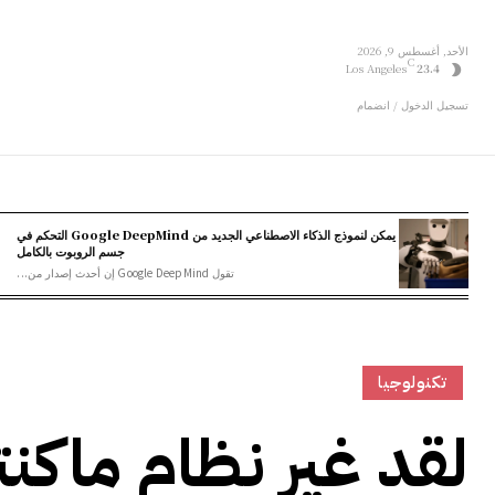
الأحد, أغسطس 9, 2026
C
Los Angeles
23.4
تسجيل الدخول / انضمام
يمكن لنموذج الذكاء الاصطناعي الجديد من Google DeepMind التحكم في
جسم الروبوت بالكامل
تقول Google DeepMind إن أحدث إصدار من...
تكنولوجيا
لقد غير نظام ماكن