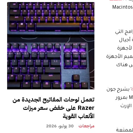
احدًا من أكثر الإعلانات التجارية شهرة على الإطلاق. لقد أثار هذا الضجيج والمخاطر لجهاز Macintosh
رامج التي
أجيال
لأجهزة
ميم الأجهزة
Macintos الأصلية، إلا أنه ليس هناك
ة
‘
يشرح جون
تعمل لوحات المفاتيح الجديدة من
جروبر الاقتتال الداخلي الغريب بين الشركات والذي أدى إلى المشروع في المقام الأول، والطرق التي تغير بها جهاز Macintosh بمرور
Razer على خفض سعر ميزات
الإرث
الألعاب القوية
مراجعات
30 يوليو، 2026
الممتعة