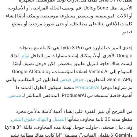
الأخرى، مثل Suno وUdio. قم بوصف الحالة المزاجية، أو الأسلوب،
أو الآلات الموسيقية، وسيصدر مقطوعة موسيقية. ويمكنه أيضًا إنشاء
كلمات الأغاني بناءً على مطالبتك، أو حتى صورة مرجعية أو مقطع
فيديو.
إحدى الميزات البارزة في Lyria 3 Pro هي تكامله مع منتجات
Google الأخرى. أولاً، يمكنك إنشاء مسارات من الداخل
تَوأَم
، لذلك
ليست هناك حاجة لتنزيل تطبيق مخصص. لكن جوجل تضيف أيضًا
النموذج إلى Vertex AI لعملاء المؤسسات، وGoogle AI Studio
وGemini API للمطورين،
جوجل فيدس
للعاملين في المكاتب، والتي
تم شراؤها مؤخرا
ProducerAI
منصة. سيكون الطول الممتد ذا
أهمية خاصة لمستخدمي ProducerAI، المنافس المباشر لـ
شمس
.
من المرجح أن تثير القدرة على إنشاء أغنية كاملة بدلاً من مجرد
مقطع مدته 30 ثانية مخاوف بشأنها
التمثيل
و
انتهاك حقوق النشر
.
وفي بيان صحفي، حاولت جوجل تهدئة هذه المخاوف، قائلة: “Lyria 3
وGemini لا يقلدان الفنانين”، مضيفة: “إذا كانت هناك مطالبة تشير