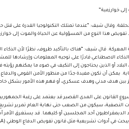
إلى خوارزمية”
حلقة. وقال شيف: “عندما تمتلك التكنولوجيا القدرة على قتل حي
تفويض هذا النوع من المسؤولية عن الحياة والموت إلى خوارزم
ة المعركة. قال شيف: “هناك بالتأكيد ظروف، نظرًا لأن الذكاء 
ذكاء الاصطناعي قادرًا على توجيه المعلومات وإرشادها للم
لبلاد أو الذين يحتاجون إلى التكيف في ضوء ما يمكنهم رؤيته ف
ة. يمكن أن تكون مفيدة جدًا من منظور الأمن القومي والدفاع. 
مييز بين هدف مدني وهدف عسكري، أو فهم هذه الأمور بشكل خاط
روع القانون على المدى القصير قد يعتمد على رغبة الجمهوريي
خابات النصفية، سيكون من الصعب حتى نهاية العام تمرير تشريع
 الديمقراطيون أحد المجلسين أو كليهما. قد يستغرق الأمر أسب