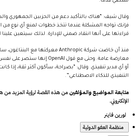
للمضي قدمًا.
وقال شيف: “هناك بالتأكيد دعم من الحزبين الجمهوري والديمق
فإنك تواجه المشكلة عندما تتخذ خطوات لمنع أي نوع من الا
قراءتها على أنها انتقاد ضمني للإدارة. لذلك سيتعين علينا 
معارضة عامة. وحتى مع قول AI
أو أي مدير تنفيذي. وقال: “بصراحة، سأكون أكثر ثقة، إذا كا
التنفيذي للذكاء الاصطناعي”.
متابعة المواضيع والمؤلفين
من هذه القصة لرؤية المزيد من ه
الإلكتروني.
لورين فاينر
منظمة العفو الدولية