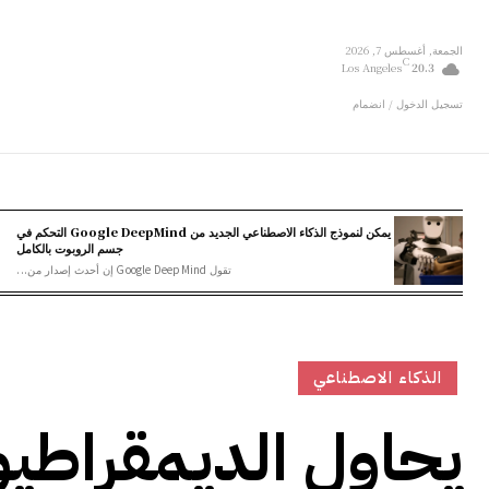
الجمعة, أغسطس 7, 2026
C
Los Angeles
20.3
تسجيل الدخول / انضمام
يمكن لنموذج الذكاء الاصطناعي الجديد من Google DeepMind التحكم في
جسم الروبوت بالكامل
تقول Google DeepMind إن أحدث إصدار من...
الذكاء الاصطناعي
يحاول الديمقراطي