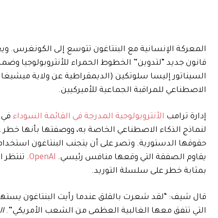
المعركة الإنسانية مع البنتاغون تتوسع إلى الكونغرس. وي
قانون جديد “لتدوين” الخطوط الحمراء للأنثروبولوجيا وضمان
السيناتور إليسا سلوتكين (الديمقراطية عن ولاية ميشيغان)
الاصطناعي للمراقبة الجماعية للأميركيين.
إدارة ترامب
الأنثروبولوجية المدرجة في القائمة السوداء
في 
لنماذج الذكاء الاصطناعي الخاصة به، ووصفتها بأنها خطر ع
حقوقها الدستورية. وتصر على أن يتجنب البنتاغون استخدام م
يقاوم الصفقة التي وقعها منافس رئيسي.
OpenAI
. تنتظر ا
بمثابة خطر على سلسلة التوريد.
قال شيف: “لقد شعرت بالقلق عندما رأيت البنتاغون يستهد
التي تتفق معها الغالبية العظمى من الشعب الأمريكي”.
ا