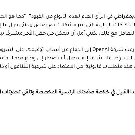
راطي في الرأي العام لهذه الأنواع من القيود”. “كما هو الحال 
نتهاكات الإدارية التي تثير مشكلات مع بعض زملائي حول ما إ
التعامل مع ذلك، لكنني آمل أن نتمكن من جعل الأمر مشتركًا بين
منذ أن خاضت شركة Anthropic معركتها مع البنتاغون، سارعت شركة OpenAI إلى الدفاع عن أسباب توقي
Open إنها ستصر على نفس الشروط، قال شيف إنه يفضل ألا يضطر إلى وضع هذه الثق
نت هذه متطلبات قانونية، من الاعتماد على شرعية البنتاغون أو ك
ذا القبيل في خلاصة صفحتك الرئيسية المخصصة وتلقي تحديثات ال