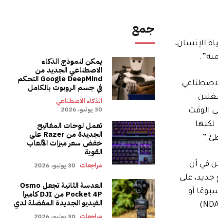
جمع
اة الإنسان،
ية”.
يمكن لنموذج الذكاء
الاصطناعي الجديد من
Google DeepMind التحكم
الاصطناعي
في جسم الروبوت بالكامل
شغلين
الذكاء الاصطناعي
30 يوليو، 2026
ي الوقت
لكنها
تعمل لوحات المفاتيح
الجديدة من Razer على
ئ.”
خفض سعر ميزات الألعاب
القوية
ن في أن
مراجعات
30 يوليو، 2026
 جديد، على
العدسة الثانية تجعل Osmo
وعًا أو
Pocket 4P من DJI كاميرا
الفيديو الجديدة المفضلة لدي
أسبوعين آخرين على الأقل للكشف عن الاقتراح، لكن شيف يبحث في أدوات تشريعية مثل قانون تفويض الدفاع الوطني (NDAA)
مراجعات
30 يوليو، 2026