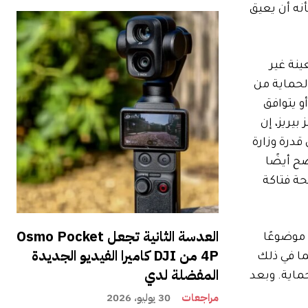
نه أن يعيق
نة غير
الحماية من
 يتوافق
يريز، إن
درة وزارة
ح أيضًا
حة فتاكة
العدسة الثانية تجعل Osmo Pocket
 موضوعًا
4P من DJI كاميرا الفيديو الجديدة
ما في ذلك
المفضلة لدي
ماية. وبعد
مراجعات
30 يوليو، 2026