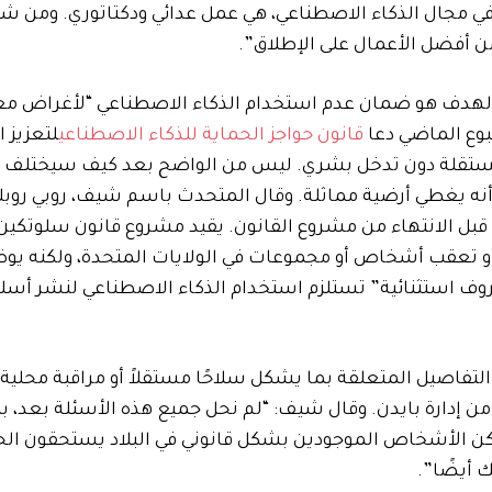
ن في مجال الذكاء الاصطناعي، هي عمل عدائي ودكتاتوري. ومن شأ
من أفضل الأعمال على الإطلاق”.
الهدف هو ضمان عدم استخدام الذكاء الاصطناعي “لأغراض معي
وع الماضي دعا
قانون حواجز الحماية للذكاء الاصطناعي
لتعزيز 
لمستقلة دون تدخل بشري. ليس من الواضح بعد كيف سيختلف أو
ه يغطي أرضية مماثلة. وقال المتحدث باسم شيف، روبي روبلز ب
ل الانتهاء من مشروع القانون. يقيد مشروع قانون سلوتكين ق
أو تعقب أشخاص أو مجموعات في الولايات المتحدة، ولكنه يوض
روف استثنائية” تستلزم استخدام الذكاء الاصطناعي لنشر أسل
لتفاصيل المتعلقة بما يشكل سلاحًا مستقلاً أو مراقبة محلية
 من إدارة بايدن. وقال شيف: “لم نحل جميع هذه الأسئلة بعد، ب
لكن الأشخاص الموجودين بشكل قانوني في البلاد يستحقون الح
 أيضًا”.