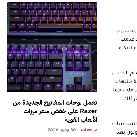
لى مشروع
د قدمت
 الذكاء
دام الجيش
ة بانتهاك
املة – مما
ار ذلك
تعمل لوحات المفاتيح الجديدة من
Razer على خفض سعر ميزات
الألعاب القوية
ى السياسات
مراجعات
30 يوليو، 2026
ولون بعد