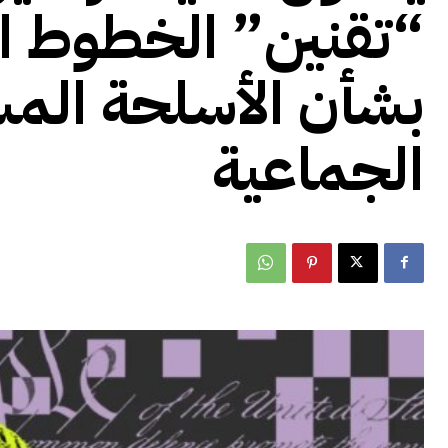
“تقنين” الخطوط الح
بشأن الأسلحة المس
الجماعية