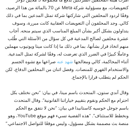
كتعويضات، مع مسؤولية شركة Meta عن 70 بالمائة من هذا الرصيد،
وفقًا لردود المحلفين التي شاركتها شركة تمثل المدعين بما في ذلك
كالي. وجد المحلفون أن التعويضات العقابية كانت مبررة، وسوف
يتداولون بشكل أكبر بشأن المبلغ المناسب الذي سيتم منحه. أجاب
عشرة محلفين لصالح المدعية في كل سؤال من الأسئلة التي طُلب
منهم اتخاذ قرار بشأنها، بما في ذلك ما إذا كانت ميتا ويوتيوب مهملين
وعاملًا كبيرًا في الضرر الذي تعرضت له، وفقًا لشركة تمثل المدعية.
أثناء المحاكمة، كالي ومعالجها
شهد عنه
صراعها مع تشوه الجسم
والاستخدام القهري للمنصات. وفضل اثنان من المحلفين الدفاع، لكن
الحكم لم يتطلب قرارا بالإجماع.
وقال آندي ستون، المتحدث باسم ميتا، في بيان: “نحن نختلف بكل
احترام مع الحكم ونقوم بتقييم خياراتنا القانونية”. وقال المتحدث
باسم جوجل خوسيه كاستانيدا في بيان: “نحن لا نتفق مع الحكم
ونخطط للاستئناف”. “هذه القضية تسيء فهم موقع YouTube، وهو
منصة بث مصممة بشكل مسؤول، وليس موقعًا للتواصل الاجتماعي.”