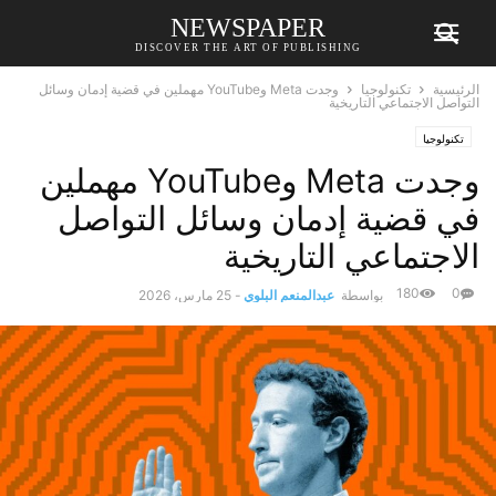
NEWSPAPER
DISCOVER THE ART OF PUBLISHING
الرئيسية
تكنولوجيا
وجدت Meta وYouTube مهملين في قضية إدمان وسائل
التواصل الاجتماعي التاريخية
تكنولوجيا
وجدت Meta وYouTube مهملين
في قضية إدمان وسائل التواصل
الاجتماعي التاريخية
180
0
بواسطة
عبدالمنعم البلوي
-
25 مارس، 2026