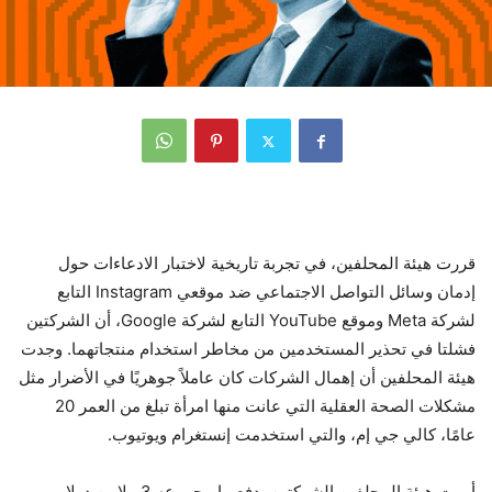
قررت هيئة المحلفين، في تجربة تاريخية لاختبار الادعاءات حول
إدمان وسائل التواصل الاجتماعي ضد موقعي Instagram التابع
لشركة Meta وموقع YouTube التابع لشركة Google، أن الشركتين
فشلتا في تحذير المستخدمين من مخاطر استخدام منتجاتهما. وجدت
هيئة المحلفين أن إهمال الشركات كان عاملاً جوهريًا في الأضرار مثل
مشكلات الصحة العقلية التي عانت منها امرأة تبلغ من العمر 20
عامًا، كالي جي إم، والتي استخدمت إنستغرام ويوتيوب.
أمرت هيئة المحلفين الشركتين بدفع ما مجموعه 3 ملايين دولار