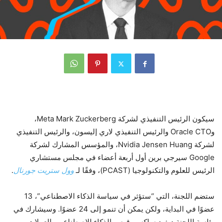
سيكون الرئيس التنفيذي لشركة Meta Mark Zuckerberg،
وOracle CTO والرئيس التنفيذي لاري إليسون، والرئيس التنفيذي
لشركة Nvidia Jensen Huang، والمؤسس المشارك لشركة
Google سيرجي برين أول أربعة أعضاء في مجلس مستشاري
الرئيس للعلوم والتكنولوجيا (PCAST)، وفقًا لـ
وول ستريت جورنال
.
ستضم اللجنة، التي “ستؤثر في سياسة الذكاء الاصطناعي”، 13
عضوًا في البداية، ولكن يمكن أن تنمو إلى 24 عضوًا. وسيشارك في
رئاسة اللجنة ديفيد ساكس، قيصر الذكاء الاصطناعي والعملات