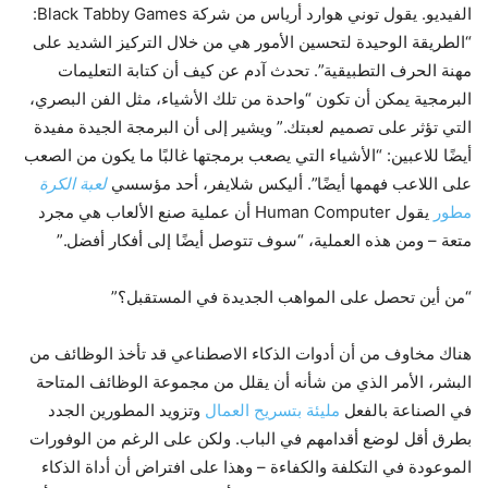
الفيديو. يقول توني هوارد أرياس من شركة Black Tabby Games:
“الطريقة الوحيدة لتحسين الأمور هي من خلال التركيز الشديد على
مهنة الحرف التطبيقية”. تحدث آدم عن كيف أن كتابة التعليمات
البرمجية يمكن أن تكون “واحدة من تلك الأشياء، مثل الفن البصري،
التي تؤثر على تصميم لعبتك.” ويشير إلى أن البرمجة الجيدة مفيدة
أيضًا للاعبين: “الأشياء التي يصعب برمجتها غالبًا ما يكون من الصعب
على اللاعب فهمها أيضًا”. أليكس شلايفر، أحد مؤسسي
لعبة الكرة
مطور
يقول Human Computer أن عملية صنع الألعاب هي مجرد
متعة – ومن هذه العملية، “سوف تتوصل أيضًا إلى أفكار أفضل.”
“من أين تحصل على المواهب الجديدة في المستقبل؟”
هناك مخاوف من أن أدوات الذكاء الاصطناعي قد تأخذ الوظائف من
البشر، الأمر الذي من شأنه أن يقلل من مجموعة الوظائف المتاحة
في الصناعة بالفعل
مليئة بتسريح العمال
وتزويد المطورين الجدد
بطرق أقل لوضع أقدامهم في الباب. ولكن على الرغم من الوفورات
الموعودة في التكلفة والكفاءة – وهذا على افتراض أن أداة الذكاء