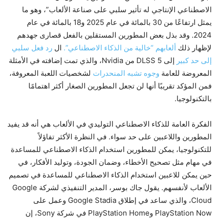
الاصطناعي الإنتاجي له تأثير سلبي على صناعة الألعاب”، وهو ما
يمثل ارتفاعًا من 30 بالمائة في عام 2025 و18 بالمائة في عام
2024. وقد بذل بعض المطورين المستقلين بالفعل قصارى جهدهم
لإظهار ذلك
ألعابهم “خالية من الذكاء الاصطناعي”.
ال
رد فعل سلبي
إلى حد كبير
إلى DLSS 5 من Nvidia، والذي تمت إضافته في الأمثلة
المعروضة للعامة
وجوه تشبه المنحدرات
لشخصيات اللعبة المعروفة،
فمن المؤكد تقريبًا أنها لن تجعل المطورين الصغار أكثر اهتمامًا
بالتكنولوجيا.
الفكرة العامة للذكاء الاصطناعي التوليدي في الألعاب هي أنه قد يفيد
المطورين واللاعبين على حد سواء. في النظرة الأكثر تفاؤلاً
للتكنولوجيا، يمكن للمطورين استخدام الذكاء الاصطناعي للمساعدة
في مهام مثل تصحيح الأخطاء، وضمان الجودة، وتوليد الأفكار، في
حين يمكن للاعبين استخدام الذكاء الاصطناعي للمساعدة في تصميم
الألعاب لأنفسهم. يقول جاك بوسر، المدير التنفيذي لشركة Google
Cloud، والذي ساعد في إطلاق Google Stadia وعمل على
PlayStation Now وPlayStation Home في شركة Sony، إن