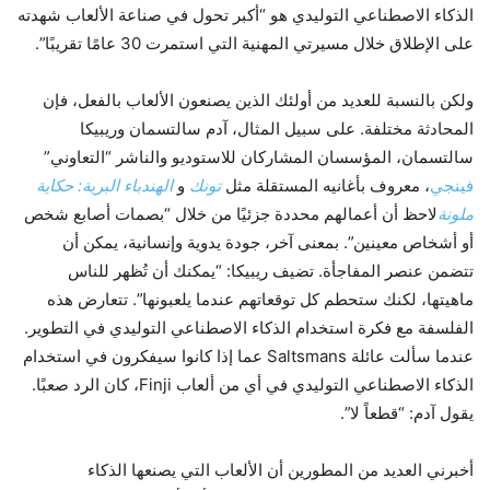
الذكاء الاصطناعي التوليدي هو “أكبر تحول في صناعة الألعاب شهدته
على الإطلاق خلال مسيرتي المهنية التي استمرت 30 عامًا تقريبًا”.
ولكن بالنسبة للعديد من أولئك الذين يصنعون الألعاب بالفعل، فإن
المحادثة مختلفة. على سبيل المثال، آدم سالتسمان وريبيكا
سالتسمان، المؤسسان المشاركان للاستوديو والناشر “التعاوني”
فينجي
، معروف بأغانيه المستقلة مثل
تونك
و
الهندباء البرية: حكاية
ملونة
لاحظ أن أعمالهم محددة جزئيًا من خلال “بصمات أصابع شخص
أو أشخاص معينين”. بمعنى آخر، جودة يدوية وإنسانية، يمكن أن
تتضمن عنصر المفاجأة. تضيف ريبيكا: “يمكنك أن تُظهر للناس
ماهيتها، لكنك ستحطم كل توقعاتهم عندما يلعبونها”. تتعارض هذه
الفلسفة مع فكرة استخدام الذكاء الاصطناعي التوليدي في التطوير.
عندما سألت عائلة Saltsmans عما إذا كانوا سيفكرون في استخدام
الذكاء الاصطناعي التوليدي في أي من ألعاب Finji، كان الرد صعبًا.
يقول آدم: “قطعاً لا”.
أخبرني العديد من المطورين أن الألعاب التي يصنعها الذكاء