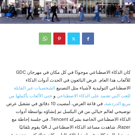
كان الذكاء الاصطناعي موجودًا في كل مكان في مهرجان GDC
للألعاب هذا العام. عرض البائعون في الحدث أدوات الذكاء
الاصطناعي التوليدية لأشياء مثل التصنيع
الشخصيات غير القابلة
للعب التي تعتمد على الذكاء الاصطناعي
و
حتى الألعاب بأكملها من
مربع الدردشة
. في قاعة العرض، أمضيت 10 دقائق في تشغيل عرض
توضيحي لعالم خيالي من فن البكسل تم إنشاؤه بواسطة أدوات
الذكاء الاصطناعي الخاصة بشركة Tencent. في جلسة إحاطة مع
Razer، شاهدت مساعد الذكاء الاصطناعي لـ QA يقوم تلقائيًا
بتسجيل المشكلات في لعبة إطلاق النار. وكان هناك
كثير
يتحدث عن