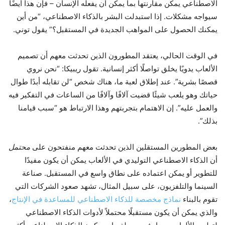
الاصطناعي يمكن مقارنتها بما يمكن أن يفعله الإنسان – فإن هذا أيضًا
سيواجه مشكلات. إذا استبدلت البشر بالذكاء الاصطناعي، “من أين
يمكنك الحصول على المواهب الجديدة في المستقبل؟” يقول توني.
في الوقت الحالي، يعتقد المطورون الذين تحدثت معهم أن تصميم
الألعاب يدويًا يخلق تواصلًا أكثر إنسانية. تقول ريبيكا: “نحن نروي
قصصًا بشرية”. عند إطلاق لعبة ما، هناك شخص “لن تقابله أبدًا طوال
حياتك وهو يلعب شيئًا قضيت آلافًا وآلافًا من الساعات في التفكير فيه
والعمل عليه”. إن الاهتمام بتجربتهم وهذا الارتباط هو “سبب قيامنا
بذلك”.
بعض المطورين المستقلين الذين تحدثت معهم منفتحون على
محتمل
أن الذكاء الاصطناعي التوليدي في الألعاب يمكن أن يكون مفيدًا
للتطوير أو يمكن اعتماده على نطاق واسع في المستقبل. صناعة
السينما والتلفزيون، على سبيل المثال، تشهد صعود الشركات التي
تقوم بالبناء
نماذج مخصصة للذكاء الاصطناعي للمساعدة في الإنتاج
،
والذي يمكن أن يكون مستقبلًا محتملاً لأدوات الذكاء الاصطناعي