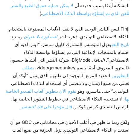
المشكلة أيضًا بسبب حقيقة أن
لا يمكن حماية حقوق الطبع والنشر
للفن الذي تم إنشاؤه بواسطة الذكاء الاصطناعي
.)
Finji ليس الناشر الوحيد الذي لا يقبل الألعاب المصنوعة باستخدام
الذكاء الاصطناعي التوليدي. ذعر، ناشر
لعبة أوزة بلا عنوان
ومبدع
تاريخ اللعب
يقول المؤسس المشارك كابيل ساسر: “ليس لديه أي
اهتمام بالمنتجات الإبداعية التي تم إنشاؤها بواسطة الذكاء
الاصطناعي”.
الحافة
. BigMode، شركة النشر التي أنشأها جيسون
غاسترو، المعروف أيضًا باسم videogamedunkey،
يتطلب
المطورين
لتحديد المربع الموجود في طلبهم الذي يقول “أؤكد أن
لعبتي من صنع الإنسان ولا تتضمن أي استخدام للذكاء الاصطناعي
التوليدي.” حتى هاسبرو، وهو
تقوم الآن بتطوير ألعاب الفيديو الخاصة
بها
، لا تستخدم الذكاء الاصطناعي في خطوط التطوير الخاصة بها،
الرئيس التنفيذي كريس كوكس
قال مؤخرا على
فك التشفير
.
ولكن ربما ما ظهر في أغلب الأحيان في محادثاتي في GDC هو أن
استخدام الذكاء الاصطناعي التوليدي يزيل الحرفة من صنع ألعاب