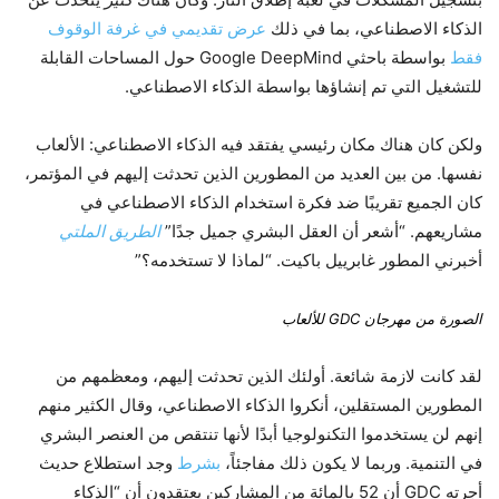
الذكاء الاصطناعي، بما في ذلك
عرض تقديمي في غرفة الوقوف
فقط
بواسطة باحثي Google DeepMind حول المساحات القابلة
للتشغيل التي تم إنشاؤها بواسطة الذكاء الاصطناعي.
ولكن كان هناك مكان رئيسي يفتقد فيه الذكاء الاصطناعي: الألعاب
نفسها. من بين العديد من المطورين الذين تحدثت إليهم في المؤتمر،
كان الجميع تقريبًا ضد فكرة استخدام الذكاء الاصطناعي في
مشاريعهم. “أشعر أن العقل البشري جميل جدًا”
الطريق الملتي
أخبرني المطور غابرييل باكيت. “لماذا لا تستخدمه؟”
الصورة من مهرجان GDC للألعاب
لقد كانت لازمة شائعة. أولئك الذين تحدثت إليهم، ومعظمهم من
المطورين المستقلين، أنكروا الذكاء الاصطناعي، وقال الكثير منهم
إنهم لن يستخدموا التكنولوجيا أبدًا لأنها تنتقص من العنصر البشري
في التنمية. وربما لا يكون ذلك مفاجئاً،
بشرط
وجد استطلاع حديث
أجرته GDC أن 52 بالمائة من المشاركين يعتقدون أن “الذكاء