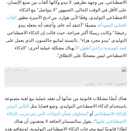
الاصطناعي، من وجهة نظرهم، لا تبدو وكأنها ألعاب من صنع الإنسان،
على الأقل في الوقت الحالي. الجمهور “لا يتواصل” مع الذكاء
الاصطناعي التوليدي، وفقًا لأبي هوارد، من
اذبح الأميرة
مطور
العاب
العتابي السوداء
، مضيفًا “أعتقد أنه عام، وأعتقد أنه يجعله يبدو
رخيصًا.” وكانت ريبيكا أكثر صراحة، حيث قالت إن الذكاء الاصطناعي
التوليدي “يبدو مجرد هراء”. بالنسبة لماثيو جاكسون، الذي يعمل على
لعبة كوميدية
ذراعي أطول الآن
هناك مشكلة عملية أخرى: “الذكاء
الاصطناعي ليس مضحكًا على الإطلاق”.
ذراعي أطول الآن.
الصورة: ألعاب جاك بوكس
هناك أيضًا مشكلات قانونية من شأنها أن تعقد عملية بيع لعبة مصنوعة
باستخدام الذكاء الاصطناعي التوليدي. وضع قضايا مثل
التأثير البيئي
للذكاء الاصطناعي
أو
المخاوف بشأن البيانات التي يتم تدريب الذكاء
الاصطناعي عليها
“، يقول سالتسمانز
الحافة
لا يعتقدون أن هناك
إطارًا قانونيًا لبيع مخرجات الذكاء الاصطناعي التوليدية. (وتتفاقم هذه