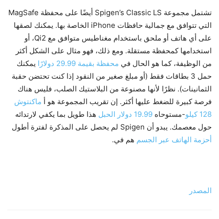
تشتمل مجموعة Spigen’s Classic LS أيضًا على محفظة MagSafe
التي تتوافق مع جمالية حافظات iPhone الخاصة بها. يمكنك لصقها
على أي هاتف أو ملحق باستخدام مغناطيس متوافق مع Qi2، أو
استخدامها كمحفظة مستقلة. ومع ذلك، فهو مثال على الشكل أكثر
من الوظيفة، كما هو الحال في
محفظة بقيمة 29.99 دولارًا
يمكنك
حمل 3 بطاقات فقط (أو مبلغ صغير من النقود إذا كنت تحتضن حقبة
الثمانينات). نظرًا لأنها مصنوعة من البلاستيك الصلب، فليس هناك
فرصة كبيرة للضغط عليها أكثر. إن تقريب المجموعة هو أ
ماكنتوش
128 كيلو
-مستوحاه
19.99 دولار الحبل
هذا طويل بما يكفي لارتدائه
حول معصمك. يبدو أن Spigen لم يحصل على المذكرة لفترة أطول
أحزمة الهاتف عبر الجسم
هم في.
المصدر