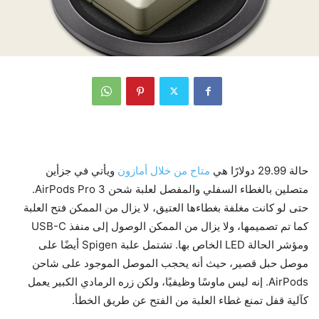
حالة 29.99 دولارًا هي
متاح من خلال أمازون
ويأتي في جزأين
متصلين بالغطاء السفلي والمفصل لعلبة شحن AirPods Pro 3.
حتى لو كانت مغلفة بغطاءها العتيق، لا يزال من الممكن فتح العلبة
كما تم تصميمها، ولا يزال من الممكن الوصول إلى منفذ USB-C
ومؤشر الحالة LED الخاص بها. تشتمل علبة Spigen أيضًا على
موصل حبل قصير، حيث أنه يحجب الموصل الموجود على شاحن
AirPods. إنه ليس ماوسًا وظيفيًا، ولكن زره الرمادي الكبير يعمل
كآلية قفل تمنع غطاء العلبة من الفتح عن طريق الخطأ.