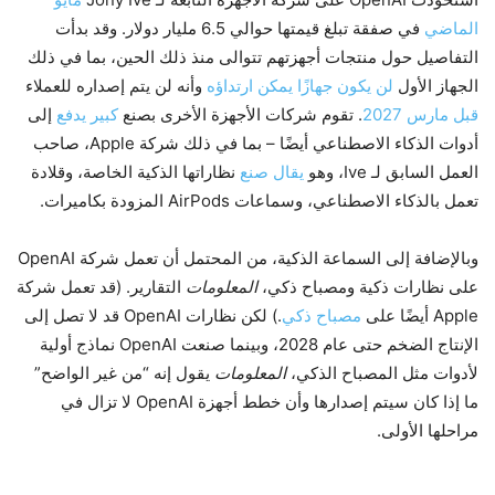
الماضي
في صفقة تبلغ قيمتها حوالي 6.5 مليار دولار. وقد بدأت
التفاصيل حول منتجات أجهزتهم تتوالى منذ ذلك الحين، بما في ذلك
الجهاز الأول
لن يكون جهازًا يمكن ارتداؤه
وأنه لن يتم إصداره للعملاء
قبل مارس 2027
. تقوم شركات الأجهزة الأخرى بصنع
كبير
يدفع
إلى
أدوات الذكاء الاصطناعي أيضًا – بما في ذلك شركة Apple، صاحب
العمل السابق لـ Ive، وهو
يقال صنع
نظاراتها الذكية الخاصة، وقلادة
تعمل بالذكاء الاصطناعي، وسماعات AirPods المزودة بكاميرات.
وبالإضافة إلى السماعة الذكية، من المحتمل أن تعمل شركة OpenAI
على نظارات ذكية ومصباح ذكي،
المعلومات
التقارير. (قد تعمل شركة
Apple أيضًا على
مصباح ذكي
.) لكن نظارات OpenAI قد لا تصل إلى
الإنتاج الضخم حتى عام 2028، وبينما صنعت OpenAI نماذج أولية
لأدوات مثل المصباح الذكي،
المعلومات
يقول إنه “من غير الواضح”
ما إذا كان سيتم إصدارها وأن خطط أجهزة OpenAI لا تزال في
مراحلها الأولى.