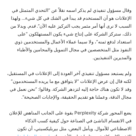
وقال مسؤول تنفيذي لم يذكر اسمه نقلاً عن “التحدي المتمثل في
الإعلانات هو أن المستخدم قد يبدأ في الشك في كل شيء… ولهذا
السبب لا نرى أنها أمر مثمر يجب التركيز عليه الآن”.
قدم
. وبدلا من
ذلك، ستركز الشركة على إنتاج شيء يكون المستهلكون “على
استعداد لدفع ثمنه”، ولا سيما عملاء الأعمال والمستخدمين ذوي
النفوذ مثل المتخصصين في مجال التمويل والمحامين والأطباء
والمديرين التنفيذيين.
ولم يستبعد مسؤول تنفيذي آخر العودة إلى الإعلانات في المستقبل،
لكنه قال إن عرض الإعلانات “لا يتوافق مع ما يريده المستخدمون”
وقد لا تكون هناك حاجة إليه لتزدهر الشركة. وقالوا: “نحن نعمل في
مجال الدقة، وعملنا هو تقديم الحقيقة، والإجابات الصحيحة”.
يضع المحور شركة Perplexity بقوة على الجانب المناهض للإعلان
في الانقسام الناشئ في الصناعة حول كيفية كسب الذكاء
الاصطناعي للأموال. ويأمل البعض، مثل بيربليكسيتي، أن تكون