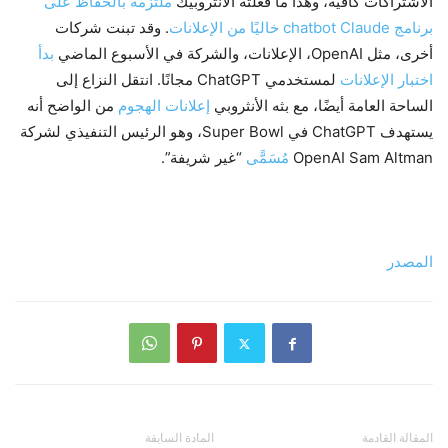
الاشتراكات كافية، وهذا ما فعلته الأنثروبيك
ملتزمة بالحفاظ على
برنامج chatbot Claude خاليًا من الإعلانات
. وقد تبنت شركات
أخرى، مثل OpenAI، الإعلانات، والشركة في الأسبوع الماضي
بدأ
اختبار الإعلانات
لمستخدمي ChatGPT مجانًا. انتقل النزاع إلى
الساحة العامة أيضًا، مع بثه الأنثروبي
إعلانات الهجوم
من الواضح أنه
يستهدف ChatGPT في Super Bowl، وهو الرئيس التنفيذي لشركة
OpenAI Sam Altman
مُسَمًّى
“غير شريفة”.
المصدر
المقالة القادمة
المادة السابقة