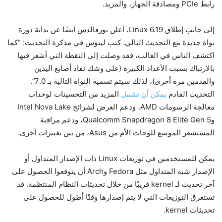
رابط PCIe ومصادقة الجهاز، والمزيد.
إلى جانب إطلاق Linux 6.19، أعلن تورفالدس أيضًا عن بداية دورة
نواة جديدة مع التحديث التالي. كتب لينوس في مذكرة التحديث: “كما
اكتشف الناس في الغالب، فقد وصلت إلى النقطة التي أشعر فيها
بالارتباك بسبب الأعداد الكبيرة (على وشك نفاد أصابع اليدين
والقدمين مرة أخرى)، لذلك سيتم تسمية النواة التالية بـ 7.0”.
التحديث القادم
يمكن أن تشمل
المزيد من التحسينات لوحدات
معالجة الرسومات AMD، ودعم العرض لشرائح Intel Nova Lake
وQualcomm Snapdragon 8 Elite Gen 5، ودعم مراقبة
المستشعر الموسع للوحات الأم من Asus، من بين تغييرات أخرى.
يمكن للمستخدمين في توزيعات Linux ذات الإصدار المتداول أو
الإصدار شبه المتداول مثل Fedora وArch أن يتوقعوا الحصول على
آخر تحديث لـ kernel قريبًا من خلال تحديثات النظام المنتظمة. قد
تستغرق التوزيعات التي لا يتم إصدارها وقتًا أطول للحصول على
تحديثات kernel.