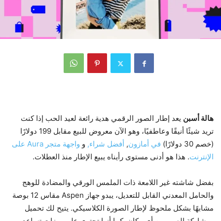
هالة أسبن
يعد إطار الصور الرقمي هدية رائعة لعيد الحب إذا كنت
تريد شيئًا أنيقًا وعاطفيًا، وهو الآن معروض للبيع مقابل 199 دولارًا
(خصم 30 دولارًا)
في أمازون
,
أفضل شراء,
و
واجهة متجر Aura على
الإنترنت
. هذا هو أدنى مستوى رأيناه يبيع الإطار منذ العطلات.
بفضل شاشته غير اللامعة ذات الملمس الورقي والمضادة للوهج
والحامل المعدني القابل للتعديل، يبدو جهاز Aspen مقاس 12 بوصة
مشابهًا بشكل ملحوظ لإطار الصورة الكلاسيكي. يتيح لك تحميل
ومشاركة الصور من أي مكان. كما أنها تحتوي على ميزات تساعد