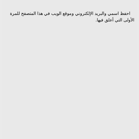
احفظ اسمي والبريد الإلكتروني وموقع الويب في هذا المتصفح للمرة
الأولى التي أعلق فيها.
*
Captcha
Type the text displayed above:
عنا