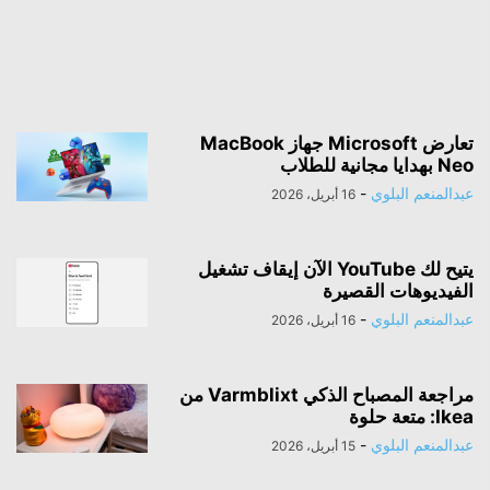
المواد ذات الصلة
تعارض Microsoft جهاز MacBook
Neo بهدايا مجانية للطلاب
عبدالمنعم البلوي
-
16 أبريل، 2026
يتيح لك YouTube الآن إيقاف تشغيل
الفيديوهات القصيرة
عبدالمنعم البلوي
-
16 أبريل، 2026
مراجعة المصباح الذكي Varmblixt من
Ikea: متعة حلوة
عبدالمنعم البلوي
-
15 أبريل، 2026