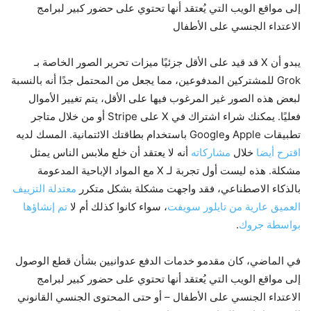
إلى مواقع الويب التي يُعتقد أنها تحتوي على حضور كبير لبرامج
الاعتداء الجنسي على الأطفال
يبدو أن X قد قيد على الأقل جزئيًا ميزات تحرير الصور الخاصة بـ
Grok للمشتركين المدفوعين، مما يجعل من المحتمل جدًا أنه بالنسبة
لبعض هذه الصور غير المرغوب فيها على الأقل، يتم تغيير الأموال
فعليًا. يمكنك شراء اشتراك في X على Stripe أو من خلال متاجر
تطبيقات Apple وGoogle باستخدام بطاقتك الائتمانية. المسك لديه
اقترح أيضا
خلال
مشاركاته
أنه لا يعتقد أن خلع ملابس الناس يمثل
مشكلة. هذه ليست أول تجربة لـ X مع المواد الإباحية المدعومة
بالذكاء الاصطناعي، فقد واجهت مشكلة بشكل متكرر
معتدلة التزييف
العميق عارية من تايلور سويفت
، سواء كانوا كذلك أم لا
تم إنشاؤها
بواسطة جروك
.
في الماضي، كان مقدمو خدمات الدفع عدوانيين بشأن قطع الوصول
إلى مواقع الويب التي يُعتقد أنها تحتوي على حضور كبير لبرامج
الاعتداء الجنسي على الأطفال – أو حتى المحتوى الجنسي القانوني