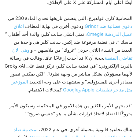
أيضًا أعلى أيام المشاركة على X على الإطلاق.
المحامية كاري غولدبرغ، التي يتضمن تاريخها تحدي المادة 230 في
دعوى قضائية ضد Grindr
ودعوى أخرى في نهاية المطاف
اغلاق
عميل الدردشة Omegle
، تمثل آشلي سانت كلير، والدة أحد أطفال ”
ماسك “، في قضية مرفوعة ضد إكس. سانت كلير هي واحدة من
العديد من النساء اللاتي جردن “غروك” من ملابسهن – و
وهي الآن
تقاضي المنصة
بحجة أن X قد أحدث إزعاجًا عامًا. وقالت في رسالة
بالبريد الإلكتروني: “في قضية سانت كلير، نركز فقط على xAI وGrok
لأنهما مسؤولان بشكل مباشر من وجهة نظرنا”. “لكن يمكنني تصور
مصادر أخرى للمسؤولية.” واستشهدت على وجه التحديد
الموزعين
مثل متاجر تطبيقات Apple وGoogle
كمجالات الاهتمام.
“قد ينتهي الأمر بالكثير من هذه الأمور في المحكمة، وسيكون الأمر
متروكًا للقضاة لاتخاذ قرارات بشأن ما هو “جنسي صريح”.”
هناك تجاعيد قانونية محتملة أخرى. في عام 2022،
تمت مقاضاة