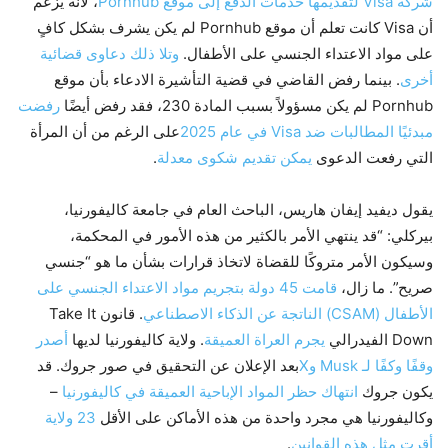
شركة Visa لتقديمها خدمات الدفع إلى موقع Pornhub
، لأنه يُزعم
أن Visa كانت تعلم أن موقع Pornhub لم يكن يشرف بشكل كافٍ
على مواد الاعتداء الجنسي على الأطفال.
وتلا ذلك دعاوى قضائية
أخرى
. بينما رفض القاضي في قضية التأشيرة الادعاء بأن موقع
Pornhub لم يكن مسؤولاً بسبب المادة 230، فقد رفض أيضًا
رفضت
مبدئيًا المطالبات ضد Visa في عام 2025
على الرغم من أن المرأة
التي رفعت الدعوى
يمكن تقديم شكوى معدلة
.
يقول ديفيد إيفان هاريس، الباحث العام في جامعة كاليفورنيا،
بيركلي: “قد ينتهي الأمر بالكثير من هذه الأمور في المحكمة،
وسيكون الأمر متروكًا للقضاة لاتخاذ قرارات بشأن ما هو “جنسي
صريح”. ما زال،
قامت 45 دولة بتجريم مواد الاعتداء الجنسي على
الأطفال (CSAM) الناتجة عن الذكاء الاصطناعي
. قانون Take It
Down الفيدرالي
يجرم العراة العميقة
. ولاية كاليفورنيا لديها
أصدر
وقفًا وكفًا لـ Musk وX
بعد الإعلان عن التحقيق في صور جروك. قد
يكون جروك
انتهاك حظر المواد الإباحية العميقة في كاليفورنيا
–
وكاليفورنيا هي مجرد واحدة من هذه الأماكن على الأقل
23 ولاية
أقرت مثل هذه القوانين
.