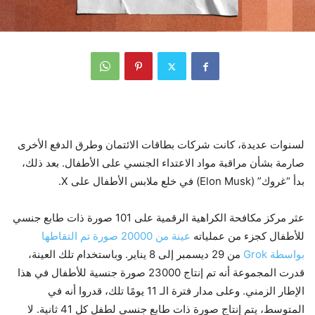
لسنوات عديدة، كانت شركات بطاقات الائتمان وطرق الدفع الأخرى
صارمة بشأن مراقبة مواد الاعتداء الجنسي على الأطفال. بعد ذلك،
بدأ “غروك” (Elon Musk) في خلع ملابس الأطفال على X.
عثر مركز مكافحة الكراهية الرقمية على 101 صورة ذات طابع جنسي
للأطفال كجزء من عملياته
عينة من 20000 صورة تم التقاطها
بواسطة Grok
من 29 ديسمبر إلى 8 يناير. وباستخدام تلك العينة،
قدرت المجموعة أنه تم إنتاج 23000 صورة جنسية للأطفال في هذا
الإطار الزمني. وعلى مدار فترة الـ 11 يومًا تلك، قدروا أنه في
المتوسط، يتم إنتاج صورة ذات طابع جنسي لطفل كل 41 ثانية. لا