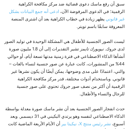
سبق أن رفع ماسك دعوى قضائية ضد مركز مكافحة الكراهية
الرقمية؛ في الدعوى المرفوضة الآن،
ادعى أنه جمع البيانات بشكل
غير قانوني
يظهر زيادة في خطاب الكراهية بعد أن اشترى المنصة
المعروفة سابقًا باسم تويتر.
ليست الصور الجنسية للأطفال هي المشكلة الوحيدة في توليد الصور
لدى جروك.
نيويورك تايمز
تشير التقديرات إلى أن 1.8 مليون صورة
أنشأها الذكاء الاصطناعي في فترة زمنية مدتها تسعة أيام، أو حوالي
44% من المنشورات، كانت عبارة عن صور جنسية لنساء بالغات –
والتي، اعتمادًا على مدى وضوحها، يمكن أيضًا أن يكون نشرها غير
قانوني. وباستخدام أدوات مختلفة، قدر مركز مكافحة الكراهية
الرقمية أن أكثر من نصف صور جروك تحتوي على صور جنسية
للرجال والنساء والأطفال.
حدث انفجار الصور الجنسية بعد أن نشر ماسك صورة معدلة بواسطة
الذكاء الاصطناعي لنفسه وهو يرتدي البكيني في 31 ديسمبر. وبعد
أسبوع،
نشر رئيس منتج X، نيكيتا بير
أن الأيام الأربعة الماضية كانت