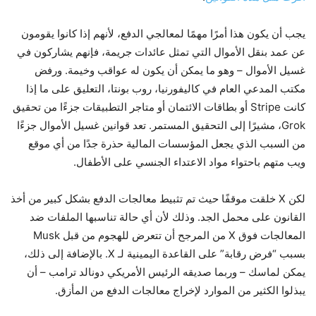
يجب أن يكون هذا أمرًا مهمًا لمعالجي الدفع، لأنهم إذا كانوا يقومون
عن عمد بنقل الأموال التي تمثل عائدات جريمة، فإنهم يشاركون في
غسيل الأموال – وهو ما يمكن أن يكون له عواقب وخيمة. ورفض
مكتب المدعي العام في كاليفورنيا، روب بونتا، التعليق على ما إذا
كانت Stripe أو بطاقات الائتمان أو متاجر التطبيقات جزءًا من تحقيق
Grok، مشيرًا إلى التحقيق المستمر. تعد قوانين غسيل الأموال جزءًا
من السبب الذي يجعل المؤسسات المالية حذرة جدًا من أي موقع
ويب متهم باحتواء مواد الاعتداء الجنسي على الأطفال.
لكن X خلقت موقفًا حيث تم تثبيط معالجات الدفع بشكل كبير من أخذ
القانون على محمل الجد. وذلك لأن أي حالة تناسبها الملفات ضد
المعالجات فوق X من المرجح أن تتعرض للهجوم من قبل Musk
بسبب “فرض رقابة” على القاعدة اليمينية لـ X. بالإضافة إلى ذلك،
يمكن لماسك – وربما صديقه الرئيس الأمريكي دونالد ترامب – أن
يبذلوا الكثير من الموارد لإخراج معالجات الدفع من المأزق.