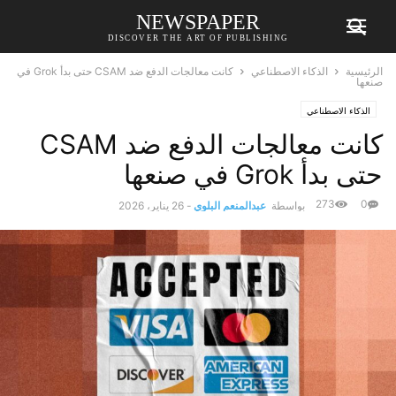
NEWSPAPER
DISCOVER THE ART OF PUBLISHING
الرئيسية
الذكاء الاصطناعي
كانت معالجات الدفع ضد CSAM حتى بدأ Grok في
صنعها
الذكاء الاصطناعي
كانت معالجات الدفع ضد CSAM
حتى بدأ Grok في صنعها
273
0
بواسطة
عبدالمنعم البلوي
-
26 يناير، 2026