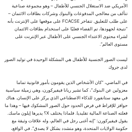
الأمريكي ضد الاستغلال الجنسي للأطفال – وهو مجموعة صناعية
تتألف من معالجي المدفوعات والبنوك وشركات بطاقات الائتمان –
على طلب للتعليق. تتفاخر FCACSE على موقعها على الإنترنت بأنه
“نتيجة لجهودها، تم القضاء فعليًا على استخدام بطاقات الائتمان
لشراء محتوى الاعتداء الجنسي على الأطفال عبر الإنترنت على
مستوى العالم”.
ليست الصور الجنسية للأطفال هي المشكلة الوحيدة في توليد الصور
لدى جروك
في الماضي، “كان الأشخاص الذين يقومون بأمور قانونية تماما
معزولين عن البنوك”، كما تشير ريانا فيفيركورن، وهي زميلة سياسية
في معهد ستانفورد للذكاء الاصطناعي الذي يركز على الإنسان. هناك
حوافز للإفراط في فرض الحدود حول الصور المشكوك فيها – وهذا ما
فعلته الصناعة المالية تقليديا. فلماذا يختلف X؟ يديرها إيلون ماسك.
يقول فيفيركورن: “إنه أغنى رجل في العالم، وله علاقات وثيقة مع
حكومة الولايات المتحدة، وهو متشدد بشكل لا يصدق”. في الواقع،