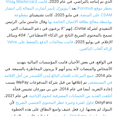
الذي تم إنتاجه بالتراضي. في عام 2020،
قامت Mastercard وVisa
بحظر موقع Pornhub
بعد
أ
نيويورك تايمز
أشارت المقالة إلى انتشار
CSAM على المنصة
. في مايو 2025، كانت تشيفيتاي
مقطوعة
بواسطة معالج بطاقة الائتمان الخاصة بها
وقال جاستن ماير، الرئيس
التنفيذي لشركة Civitai، إنهم “لا يرغبون في دعم المنصات التي
تسمح بالمحتوى الصريح الناتج عن الذكاء الاصطناعي”.
404 وسائل
الإعلام
. في يوليو 2025،
قامت معالجات الدفع بالضغط على Valve
لإزالة ألعاب البالغين
.
في الواقع، في بعض الأحيان قامت المؤسسات المالية بتهديد
الأشخاص والمنصات لأنه يبدو أنهم لا يريدون المخاطرة بالسمعة. في
عام 2014،
جمع التبرعات للفنان البالغ إيدن ألكسندر من أجل الإقامة
في المستشفى
تم إغلاقها من قبل شركة المدفوعات WePay بسبب
إعادة التغريد. أيضا في عام 2014، جي بي مورغان تشيس فجأة
أغلقت العديد من الحسابات المصرفية لنجوم الإباحية
. في عام 2021،
OnlyFans
حاول لفترة وجيزة حظر المحتوى الجنسي الصريح
لأن
البنوك لم يعجبها. (رد فعل عنيف واسع النطاق على هذه الخطوة
سرعان ما جعل OnlyFans يعكس نفسه
.) هذا هو
قانوني
,
بالتراضي