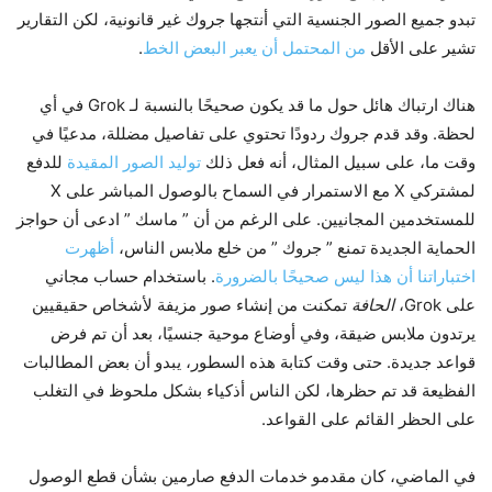
تبدو جميع الصور الجنسية التي أنتجها جروك غير قانونية، لكن التقارير
تشير على الأقل
من المحتمل أن يعبر البعض الخط
.
هناك ارتباك هائل حول ما قد يكون صحيحًا بالنسبة لـ Grok في أي
لحظة. وقد قدم جروك ردودًا تحتوي على تفاصيل مضللة، مدعيًا في
وقت ما، على سبيل المثال، أنه فعل ذلك
توليد الصور المقيدة
للدفع
لمشتركي X مع الاستمرار في السماح بالوصول المباشر على X
للمستخدمين المجانيين. على الرغم من أن ” ماسك ” ادعى أن حواجز
الحماية الجديدة تمنع ” جروك ” من خلع ملابس الناس،
أظهرت
اختباراتنا أن هذا ليس صحيحًا بالضرورة
. باستخدام حساب مجاني
على Grok،
الحافة
تمكنت من إنشاء صور مزيفة لأشخاص حقيقيين
يرتدون ملابس ضيقة، وفي أوضاع موحية جنسيًا، بعد أن تم فرض
قواعد جديدة. حتى وقت كتابة هذه السطور، يبدو أن بعض المطالبات
الفظيعة قد تم حظرها، لكن الناس أذكياء بشكل ملحوظ في التغلب
على الحظر القائم على القواعد.
في الماضي، كان مقدمو خدمات الدفع صارمين بشأن قطع الوصول