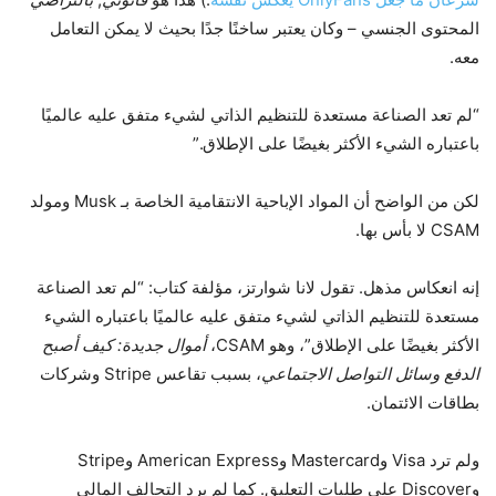
المحتوى الجنسي – وكان يعتبر ساخنًا جدًا بحيث لا يمكن التعامل
معه.
“لم تعد الصناعة مستعدة للتنظيم الذاتي لشيء متفق عليه عالميًا
باعتباره الشيء الأكثر بغيضًا على الإطلاق.”
لكن من الواضح أن المواد الإباحية الانتقامية الخاصة بـ Musk ومولد
CSAM لا بأس بها.
إنه انعكاس مذهل. تقول لانا شوارتز، مؤلفة كتاب: “لم تعد الصناعة
مستعدة للتنظيم الذاتي لشيء متفق عليه عالميًا باعتباره الشيء
الأكثر بغيضًا على الإطلاق”، وهو CSAM،
أموال جديدة: كيف أصبح
الدفع وسائل التواصل الاجتماعي
، بسبب تقاعس Stripe وشركات
بطاقات الائتمان.
ولم ترد Visa وMastercard وAmerican Express وStripe
وDiscover على طلبات التعليق. كما لم يرد التحالف المالي