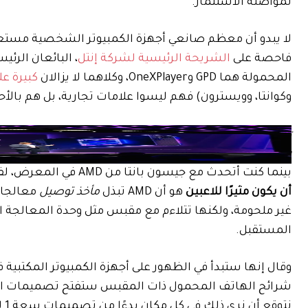
لمواصلة الاستثمار.
فاحصة على
الشريحة الرئيسية لشركة إنتل
المحمولة هما GPD وOneXPlayer، وكلاهما لا يزالان
كبيرة على 
وكوانتا، وويسترون) فهم ليسوا علامات تجارية، بل هم بالأ
تهيمن ODMs على قائمة شركاء Intel المحمولة.
الصورة: إنتل
بينما كنت أتحدث مع جيسون بانتا من AMD في المعرض، لفت انتباهي إلى خبر آخر كان
أن يكون مثيرًا للاعبين
هو أن AMD تبذل
مأخذ توصيل
غير ملحومة، ولكنها تتلاءم مع مقبس مثل وحدة المعالجة ا
المستقبل.
وقال إنها ستبدأ في الظهور على أجهزة الكمبيوتر المكتبية في
نتوقع أن نرى ذلك في كل مكان بدءًا من تصميمات سعة 1 لتر وحتى تصميمات سعة 30 لترًا”، كما يقول. (