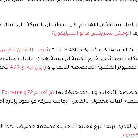
ها
الوحش ستريكس هالو السيليكون
؟
شجب اللاعبين نيكزس
الذكاء الاصطناعي. خارج الكلمة الرئيسية، هناك إعلانات قليلة 
لكمبيوتر المكتبية المخصصة للألعاب و
رايزن ايه اي 400
لأجه
تم تقديم Z2 و Z2 Extreme
منصة ألعاب محمولة بالكامل” وقامت شركة كوالكوم بإثارة أج
 القديم، بينما نبيع معالجات حديثة مصممة خصيصًا لهذا ال
كمبيوتر
.