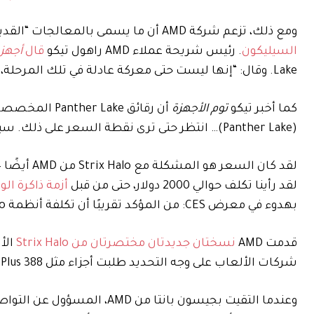
ومع ذلك، تزعم شركة AMD أن ما يسمى بالمعالجات “القديمة” هي أكثر من مجرد نظير لمعالجات Intel الجديدة
السيليكون
. رئيس شريحة عملاء AMD راهول تيكو
قال
أجهزة
Lake. وقال: “إنها ليست حتى معركة عادلة في تلك المرحلة، لأنها رسومات منفصلة المستوى.”
كما أخبر تيكو
توم
الأجهزة
(Panther Lake)… انتظر حتى ترى نقطة السعر على ذلك. سيكون كذلك، كما تعلم. لقد قيل كفى.”
لقد كان السعر هو المشكلة مع Strix Halo من AMD أيضًا – كل يوم
لقد رأينا تكلف حوالي 2000 دولار، حتى من قبل
أزمة ذاكرة ا
بهدوء في معرض CES: من المؤكد تقريبًا أن تكلفة أنظمة Strix Halo القوية الخاصة بها على وشك الانخفاض.
قدمت AMD
نسختان جديدتان مختصرتان من Strix Halo
شركات الألعاب على وجه التحديد طلبت أجزاء مثل Ryzen AI Max Plus 388 و392 الجديدتين.