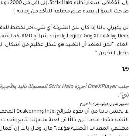
إلى انخفاض أسعار نظام Strix Halo، إلى أقل من 2000 دولار حتى عندما تأخذ في الاعتبار
طرحت السؤال بعدة طرق مختلفة للتأكد من إجابته.)
لن يخبرني بانتا إذا كان لدى الشركة أي شيء
آخر
العام. “نحن نعتقد أن التقليد هو شكل عظيم من أشكال الإطر
دخول الآخرين.”
1
/
9
باي”.
تصوير شون هوليستر / ذا فيرج
لا يخشى بانتا
التنفيذ فقط: عندما نرى خللًا في لعبة ما، فإننا نتابع ونحدث