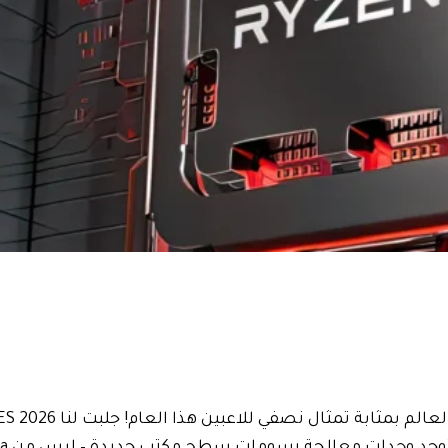
 بمثابة تمثال نصفي للاعبين هذا العام! جلبت لنا CES 2026