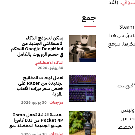
شوائي
. (لقد
جمع
تخطط للدفاع عن إمبراطوريتها الصغيرة المحمولة باليد (تستخدم أجهزة Steam
عل PlayStation وXbox) عندما تطرق Intel وQualcomm في وقت لاحق من هذا
يمكن لنموذج الذكاء
الاصطناعي الجديد من
كرها، نتوقع
Google DeepMind التحكم
في جسم الروبوت بالكامل
الذكاء الاصطناعي
30 يوليو، 2026
تعمل لوحات المفاتيح
الجديدة من Razer على
CE. هذا هو المبرد الخارجي “فروست
خفض سعر ميزات الألعاب
القوية
مراجعات
30 يوليو، 2026
نفيذ، وليس
العدسة الثانية تجعل Osmo
احد من
Pocket 4P من DJI كاميرا
الفيديو الجديدة المفضلة لدي
ال الشركة تخطط
مراجعات
30 يوليو، 2026