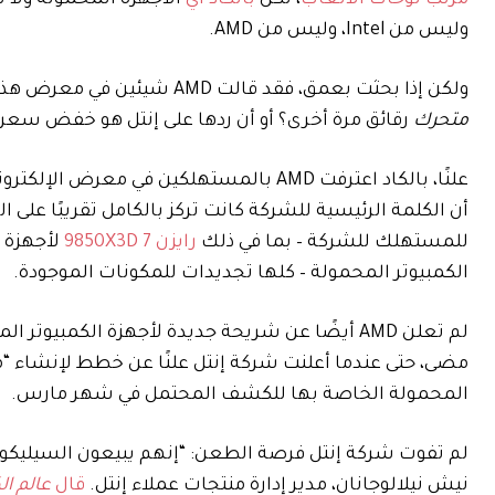
وليس من Intel، وليس من AMD.
ولكن إذا بحثت بعمق، فقد قالت AMD شيئين في معرض هذا العام يستحقان الاهتمام. هل لاحظت أن الشركة على وشك صنع مقبس
متحرك
رقائق مرة أخرى؟ أو أن ردها على إنتل هو خفض سعر
علنًا، بالكاد اعترفت AMD بالمستهلكين في معرض الإلكترونيات الاستهلاكية. “شركة AMD خذلتنا”
أن الكلمة الرئيسية للشركة كانت تركز بالكامل تقريبًا على 
للمستهلك للشركة – بما في ذلك
رايزن 7 9850X3D
لأجهزة ا
الكمبيوتر المحمولة – كلها تجديدات للمكونات الموجودة.
لم تعلن AMD أيضًا عن شريحة جديدة لأجهزة الكمبيوتر المخصصة للألعاب، ولا يوجد خليفة لها
مضى، حتى عندما أعلنت شركة إنتل علنًا عن خطط لإنشاء “
المحمولة الخاصة بها للكشف المحتمل في شهر مارس.
لم تفوت شركة إنتل فرصة الطعن: “إنهم يبيعون السيليكون
نيش نيلالوجانان، مدير إدارة منتجات عملاء إنتل.
قال
عالم ال