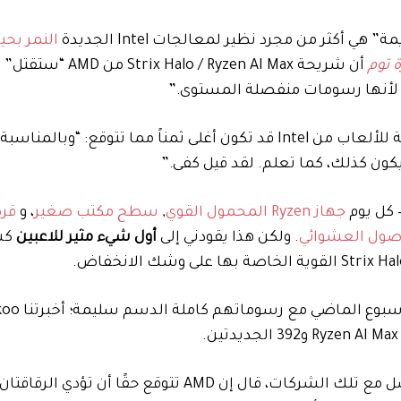
النمر بحي
 توم
أ
جهاز Ryzen المحمول القوي
,
سطح مكتب صغير
، و
قر
لوصول العشوائي
. ولكن هذا يقودني إلى
أول شيء مثير للاعبين
وعندما التقيت بجيسون بانتا من AMD، المسؤول عن التواصل مع تلك الشركات، قال إن AMD تتوقع 