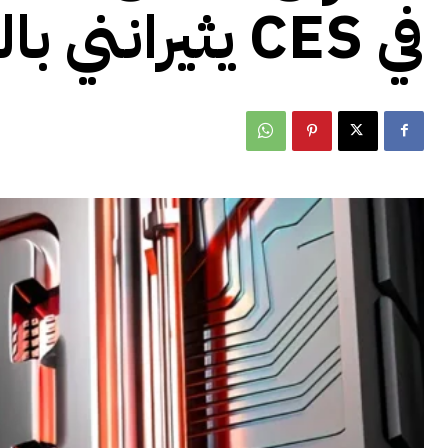
في CES يثيرانني بالفعل