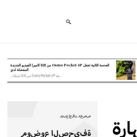
العدسة الثانية تجعل Osmo Pocket 4P من DJI كاميرا الفيديو الجديدة
المفضلة لدي
يعد Osmo Pocket 4P من DJI عرضًا...
 عنهما AMD بمهارة