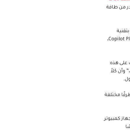
در من طاقة
تقنية
الذكاء الاصطناعي في البداية. وقال: “ما نراه هو الأشخاص الذين يريدون مرونة التصميم المقبس، لكنهم يريدون تجربة Copilot Plus،
ف على هذه
وأن كلاً
ل.
ه هو BGA وLGA، حيث يجرب الجميع طرقًا مختلفة
هاز كمبيوتر
ا