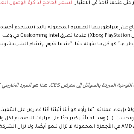
السعر الجامح لذاكرة الوصول الع
Deck وXbox Ally وLegion Go والمزيد شرائح AMD، كما تف
اء،” هو كل ما يقوله حقا. “عندما نقوم بإنشاء الشريحة، ونبت
جلب OneXPlayer أجهزة Strix Halo المحمولة باليد والأجهزة اللوحية المبردة بالسوائل إلى معرض S
 من أن تقوم شرائح Intel وQualcomm المحمولة بإبعاد عملائه. “ما رأوه هو أننا أثبتنا أننا قادرون على الت
 ونحسن. (…) وهذا له تأثير كبير جدًا على قرارات التصميم لكل و
مصنعي المعدات الأصلية هؤلاء،” قال. وقال بانتا إن أعمال AMD في الأجهزة المحمولة لا تزال تنمو أيضًا، ولا تز