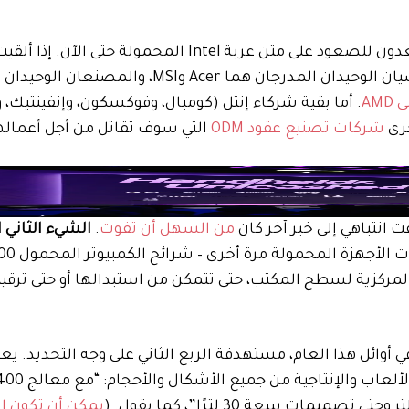
لا يبدو أن معظم صانعي أجهزة الكمبيوتر الشخصية مستعدون للصعود على متن عربة Intel المحمولة حتى
، البائعان الرئيسيان الوحيدان المدرجان هما Acer وMSI، والمصنع
AMD
. أما بقية شركاء إنتل (كومبال، وفوكسكون، وإنفينتيك، و
حرى
شركات تصنيع عقود ODM
التي سوف تقاتل من أجل أعماله
من السهل أن تفوت
.
الشيء الثاني 
معالجات الأجه
لمركزية لسطح المكتب، حتى تتمكن من استبدالها أو حتى ترقيت
 أوائل هذا العام، مستهدفة الربع الثاني على وجه التحديد. يعتق
يمكن أن تكون ا