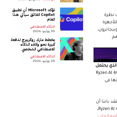
تؤكد Microsoft أن تطبيق
Copilot الفائق سيأتي هذا
 الآن. إذا ألقيت نظرة
العام
ان الوحيدان للأجهزة
الذكاء الاصطناعي
بيجاترون،
30 يوليو، 2026
م.
يخطط مارك زوكربيرج لدفعة
كبيرة نحو وكلاء الذكاء
الاصطناعي الشخصي
الذكاء الاصطناعي
30 يوليو، 2026
الذي يحتمل
زة المحمولة مرة أخرى – شرائح الكمبيوتر المحمول Ryzen AI 400
ها في
د بانتا أن
شرائح الهاتف المحمول ذات المقبس ستفتح تصميمات الألعاب والإنتاجية من جميع الأشكال والأحجام: “مع معالج Ryzen AI 400،
لمعالجات