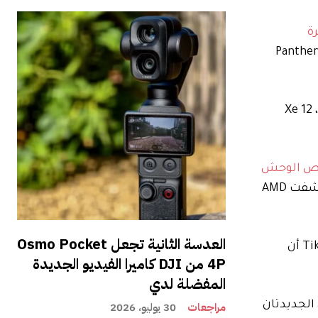
رة
ن شريحة Strix Halo / Ryzen AI Max من AMD “ستقتل” Panther
أن رقائق Panther Lake المخصصة للألعاب من Intel قد تكون أغلى ثمناً مما تتوقع: “وبالمناسبة، 12 Xe
ص الوحش
كشفت AMD
العدسة الثانية تجعل Osmo Pocket
الأسبوع الماضي مع رسوماتهم كاملة الدسم سليمة؛ أخبرتنا Tikoo أن
4P من DJI كاميرا الفيديو الجديدة
المفضلة لدي
حقًا أن تؤدي الرقاقتان الجديدتان
مراجعات
30 يوليو، 2026