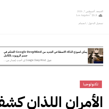
الجمعة, أغسطس 7, 2026
C
Los Angeles
21.3
تسجيل الدخول / انضمام
يمكن لنموذج الذكاء الاصطناعي الجديد من Google DeepMind التحكم في
جسم الروبوت بالكامل
تقول Google DeepMind إن أحدث إصدار من...
تكنولوجيا