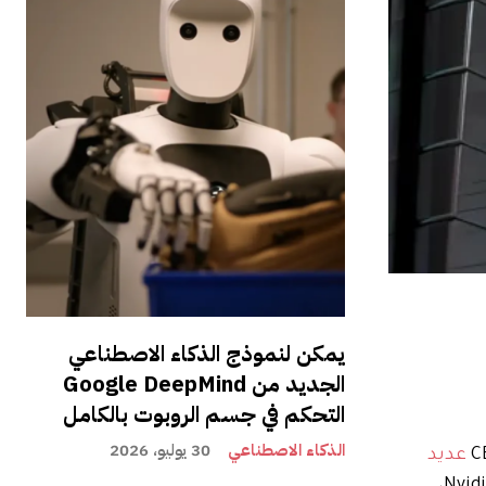
يمكن لنموذج الذكاء الاصطناعي
الجديد من Google DeepMind
التحكم في جسم الروبوت بالكامل
الذكاء الاصطناعي
30 يوليو، 2026
عديد
الأجهزة المحمولة ولا توجد وحدات معالجة رسومات سطح مكتب جديدة – ليس من Nvidia،