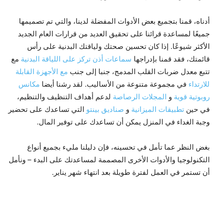
أدناه، قمنا بتجميع بعض الأدوات المفضلة لدينا، والتي تم تصميمها
جميعًا لمساعدة قرائنا على تحقيق العديد من قرارات العام الجديد
الأكثر شيوعًا. إذا كان تحسين صحتك ولياقتك البدنية على رأس
قائمتك، فقد قمنا بإدراجها
سماعات أذن تركز على اللياقة البدنية
مع
تتبع معدل ضربات القلب المدمج، جنبا إلى جنب
مع الأجهزة القابلة
للارتداء
في مجموعة متنوعة من الأساليب. لقد رشنا أيضا
مكانس
روبوتية قوية
و
المجلات الرصاصة
لدعم أهداف التنظيف والتنظيم،
في حين
تطبيقات الميزانية
و
صناديق بينتو
التي تساعدك على تحضير
وجبة الغداء في المنزل يمكن أن تساعدك على توفير المال.
بغض النظر عما تأمل في تحسينه، فإن دليلنا مليء بجميع أنواع
التكنولوجيا والأدوات الأخرى المصممة لمساعدتك على البدء – ونأمل
أن تستمر في العمل لفترة طويلة بعد انتهاء شهر يناير.