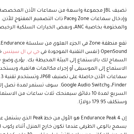
وإدخال سماعات Zone وPace ذات التصم
والمختومة بخاصية ANC، وبعض الخيارات السلكية الرخيصة، وتتراوح تكلفتها بين 24.95 دولارًا و179.95 دولارًا.
OpenSound (نفس التقنية الموجودة في
جي بي ال سينس
خط
الاستماع إلى الموسيقى أو إجراء مكالمات هاتفية، ويست
السريع لمدة 10 دقائق سيمنحك ثلاث ساعات من 
وستكلف 179.95 دولارًا.
إن Endurance Peak 4 ه
يسمح بالوعي الظرفي عندما تكون خارج المنزل أثناء ركوب الد