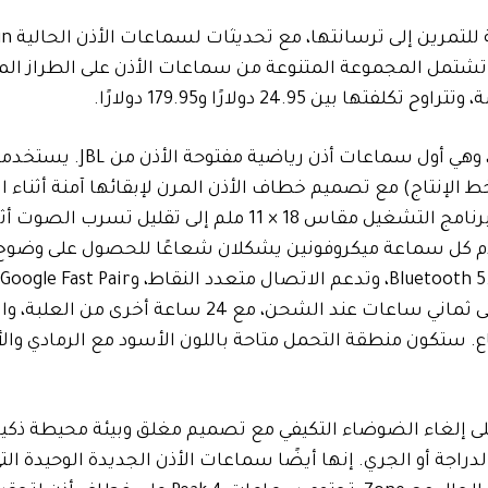
تضيف JBL مجمو
يم المفتوح للأذن. تشتمل المجموعة المتنوعة من سماعات الأذن على الطراز ال
تقع منطقة Zone في الجزء العلوي من سلسلة Endurance، وهي أول سم
 الإنتاج) مع تصميم خطاف الأذن المرن لإبقائها آمنة أثناء ا
السماح لك بالاستماع إلى البيئة المحيطة بك. يؤدي وضع برنامج التشغيل مقاس 18 × 11 ملم إلى تقليل تسرب ال
خدم كل سماعة ميكروفونين يشكلان شعاعًا للحصول على وضوح
Finder، وGoogle Audio Switch. سوف تستمر لمدة تصل إلى ثماني ساعات عند الشحن، مع 24 ساعة 
الاستماع. ستكون منطقة التحمل متاحة باللون الأسود مع الرمادي وا
و الأول من خط Peak الذي يشتمل على إلغاء الضوضاء التكيفي مع تصميم مغلق وبيئة محيطة ذ
راجة أو الجري. إنها أيضًا سماعات الأذن الجديدة الوحيدة الت