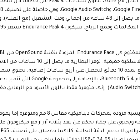
الصوت المكاني من برامج التشغيل مقاس 10 ملم. كما هو الحال مع Zone، تحتوي سماعات Peak 4 على خطاف أذ
تستخدم سماعات الأذن تقنية Bluetooth 5.4، وتحصل على ما يصل إلى 48 ساعة من إجمالي وقت التشغيل (م
تستخدم شريط حول الرقبة بدلاً من أن تكون سماعات أذن لاسلكية حقيقية. توفر البطارية ما 
للموسيقى أو ثماني ساعات للمكالمات، مع الشحن السريع لمدة 10 دقائق لتحصل على أربع ساعات إضافية. 
IP68 على ميكروفونين لتشكيل الشعاع للمكالمات واستخدام uetooth 5.4
إصدار USB-C الصوت عالي الدقة ويحتوي على جهاز تحكم عن بعد بثلاثة أزرار مع ميكروفون 