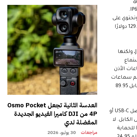
ن لتحقيق
الاستقرار، وتدعم النقاط المتعددة، وGoogle Fast Pair، وGoogle Finder، وGoogle Audio Switch، وهي حاصلة على تصنيف IP68.
ع العلبة)، وتحتوي على
ستة ميكروفونات (ثلاثة لكل سماعة) للمساعدة في وضوح المكالمات وقمع الرياح. سيكون Endurance Peak 4 بسعر 129.95 دولارًا
مجموعة أخرى من سماعات الأذن الرياضية ذات التصميم المفتوح هي Endurance Pace المزودة بتقنية OpenSound من JBL، ولكنها
يصل إلى 10 ساعات من الاستماع
تحتوي سماعات الأذن
Bl، بالإضافة إلى مجموعة Google التي تتميز بدعم سماعات
الأذن الأخرى (متعددة النقاط، والاقتران السريع، وFinder، وAudio Switch). إنها متوفرة فقط باللون الأسود مع الرمادي مقابل 89.95
العدسة الثانية تجعل Osmo Pocket
إن Endurance Run 3 عبارة عن سماعات أذن سلكية مغناطيسية مزودة بمحركات ديناميكية مقاس 8 مم ومتوفرة إما بموصل USB-C أو
4P من DJI كاميرا الفيديو الجديدة
على الكابل. لا
المفضلة لدي
يوجد سوى جهاز تحكم عن بعد بزر واحد في الإصدار 3.5 ملم، والذي لا يدعم الدقة العالية. كلاهما حاصلان على تصنيف IP65 للحماية
مراجعات
30 يوليو، 2026