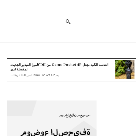
العدسة الثانية تجعل Osmo Pocket 4P من DJI كاميرا الفيديو الجديدة
المفضلة لدي
يعد Osmo Pocket 4P من DJI عرضًا...