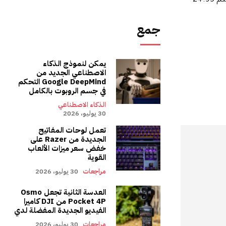
من الغبار والماء. وهي تأتي باللون الأسود مع الرمادي، ويبلغ سعر إصدار USB-C 34.95 دولارًا بينما يبلغ سعر الإصدار 3.5 ملم 24.95
جمع
يمكن لنموذج الذكاء
الاصطناعي الجديد من
Google DeepMind التحكم
في جسم الروبوت بالكامل
الذكاء الاصطناعي
30 يوليو، 2026
تعمل لوحات المفاتيح
الجديدة من Razer على
خفض سعر ميزات الألعاب
القوية
مراجعات
30 يوليو، 2026
العدسة الثانية تجعل Osmo
Pocket 4P من DJI كاميرا
الفيديو الجديدة المفضلة لدي
مراجعات
30 يوليو، 2026