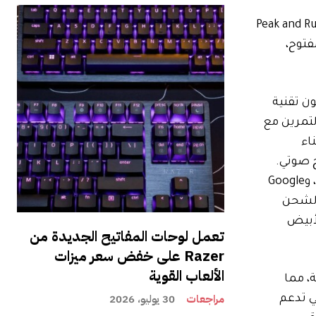
عة واسعة من سماعات الأذن المخصصة للتمرين إلى ترسانتها، مع تحديثات لسماعات الأذن الحالية Peak and Run
مفتوح،
اعات أذن رياضية مفتوحة الأذن من JBL. يستخدمون تقنية
لتمرين مع
صوت أثناء
 صوتي.
سماعات الأذن حاصلة على تصنيف IP68، وتستخدم تقنية Bluetooth 5.3، وتدعم الاتصال متعدد النقاط، وGoogle Fast Pair، وGoogle
أخرى من العلبة، والشحن
لأبيض
تعمل لوحات المفاتيح الجديدة من
Razer على خفض سعر ميزات
الألعاب القوية
كية، مما
مراجعات
30 يوليو، 2026
ي تدعم