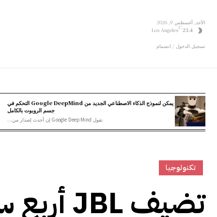
الأحد, أغسطس 9, 2026
C
Los Angeles
23.4
تسجيل الدخول / انضمام
يمكن لنموذج الذكاء الاصطناعي الجديد من Google DeepMind التحكم في
جسم الروبوت بالكامل
تقول Google DeepMind إن أحدث إصدار من...
تكنولوجيا
تضيف JBL 