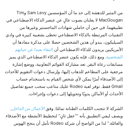
من المثير للدهشة إلى حد ما أن المؤسسين Sam Levy وTim
MacGougan لا يعلنان بصوت عالٍ عن عنصر الذكاء الاصطناعي في
تطبيقهما. في حين أن حاملي شهادات الماجستير وغيرها من
التقنيات المرتبطة بالذكاء الاصطناعي تحظى بشعبية كبيرة في وادي
السيليكون، يبدو أن هذين الشخصين حصلا على مذكرة مفادها أن
الأمريكيين يريدون للذكاء الاصطناعي أن
البقاء بعيدا عن حياتهم
الشخصية
. ومع ذلك، فإنه
يكون
عنصر الذكاء الاصطناعي الذي يميز
مسابقات رعاة البقر. تعد مشاركة القوائم التعاونية، ووضع إشارة
مرجعية على المطاعم للذهاب إليها، وإرسال دعوات التقويم للأحداث
إلى الأصدقاء أمرًا يمكن لأي شخص القيام به باستخدام حساب
Gmail فقط. توفر لعبة Rodeo عليك متاعب سحب جميع تفاصيل
الأحداث أو الأماكن يدويًا وتحويلها إلى دعوات وإجراءات.
الشركة لا تتجنب الكلمات الطنانة تمامًا. وفق
الأعمال من الداخل
,
ويصف ليفي التطبيق بأنه “”عقل ثانٍ” لتخطيط الأنشطة مع الأصدقاء
والعائلة.” لذا من الواضح أن شركة Rodeo تأمل أن ينجح الهوس