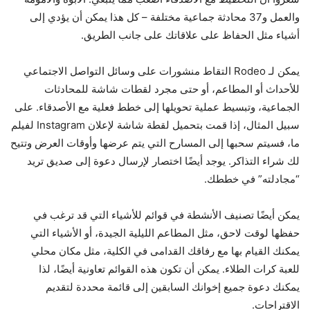
والعمل و37 محادثة جماعية مختلفة – كل هذا يمكن أن يؤدي إلى
أشياء مثل الحفاظ على علاقاتك على جانب الطريق.
يمكن لـ Rodeo التقاط منشورات على وسائل التواصل الاجتماعي
للأحداث أو المطاعم، أو حتى مجرد لقطات شاشة للمحادثات
الجماعية، وتبسيط عملية تحويلها إلى خطط فعلية مع الأصدقاء. على
سبيل المثال، إذا قمت بتحميل لقطة شاشة لإعلان Instagram لفيلم
ما، فسيتم سحبها إلى المسارح التي يتم عرضها وأوقات العرض وتتيح
لك شراء التذاكر. يوجد أيضًا اختصار لإرسال دعوة إلى صديق تريد
“مجادلته” في خططك.
يمكن أيضًا تصنيف الأنشطة في قوائم للأشياء التي قد ترغب في
حفظها لوقت لاحق، مثل المطاعم الليلية الجيدة، أو الأشياء التي
يمكنك القيام بها مع رفاقك القدامى في الكلية، مثل مكان محلي
للعبة كرات الطلاء. يمكن أن تكون هذه القوائم تعاونية أيضًا، لذا
يمكنك دعوة جميع إخوانك السابقين إلى قائمة محددة لتقديم
الاقتراحات.