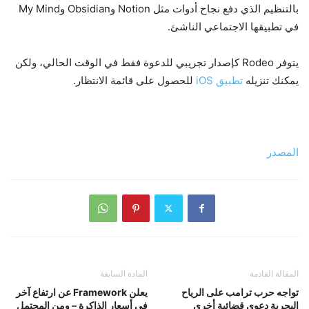
بالتنظيم الذي دفع نجاح أدوات مثل Notion وObsidian وMy Mind
في تطبيقها الاجتماعي الناشئ.
يتوفر Rodeo كإصدار تجريبي للدعوة فقط في الوقت الحالي، ولكن
يمكنك تنزيله
تطبيق iOS
للحصول على قائمة الانتظار.
المصدر
المقالة القادمة
المادة السابقة
تواجه حرب ترامب على الرياح
يعلن Framework عن ارتفاع آخر
البحرية دعوى قضائية أخرى
في أسعار الذاكرة – ومن المحتمل