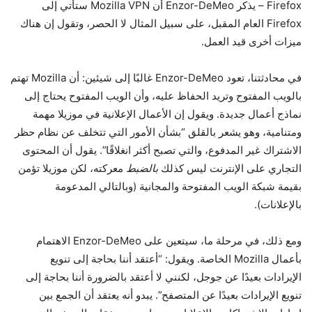
Firefox – يذكر Enzor-DeMeo أن Mozilla VPN ستأتي إلى
Firefox العام المقبل، على سبيل المثال لا الحصر، وتقول إن هناك
ميزات أخرى قيد العمل.
في محادثتنا، تعود Enzor-DeMeo غالبًا إلى شيئين: أن Mozilla تهتم
بالويب المفتوح وتريد الحفاظ عليه، وأن الويب المفتوح يحتاج إلى
نماذج أعمال جديدة. ويقول إن الأعمال الإعلانية في موزيلا مهمة
ومتنامية، وهو يشعر بالقلق “بشأن الأمور التي تتخلف عن نظام حظر
الاشتراك غير المدفوع، والتي تصبح أكثر انغلاقًا”. يقول أن المحتوى
التجاري على الإنترنت ليس كذلك
بالضبط
معركته، لكن موزيلا تؤمن
بقيمة شبكة الويب المفتوحة والمجانية (وبالتالي المدعومة
بالإعلانات).
ومع ذلك، في مرحلة ما، سيتعين على Enzor-DeMeo الاهتمام
بأعمال Mozilla الخاصة. ويقول: “أعتقد أننا بحاجة إلى تنويع
الإيرادات بعيدًا عن جوجل، لكنني لا أعتقد بالضرورة أننا بحاجة إلى
تنويع الإيرادات بعيدًا عن المتصفح”. يبدو أنه يعتقد أن الجمع بين