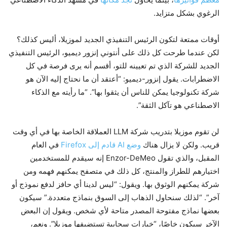
الرغوي بشكل متزايد.
أوقات ممتعة لتكون الرئيس التنفيذي الجديد لموزيلا، أليس كذلك؟
لكن عندما طرحت كل ذلك على أنتوني إنزور ديميو، الرئيس التنفيذي
الجديد للشركة الذي تم تعيينه للتو، أقسم أنه يرى فرصة في كل
الاضطرابات. يقول إنزور-ديميو: “أعتقد أن ما نحتاج إليه الآن هو
شركة تكنولوجيا يمكن للناس أن يثقوا بها”. “ما رأيته مع الذكاء
الاصطناعي هو تآكل الثقة”.
لن تقوم موزيلا بتدريب شركة LLM العملاقة الخاصة بها في أي وقت
قريب. ولكن لا يزال هناك
وضع AI قادم إلى Firefox
في العام
المقبل، والذي تقول Enzor-DeMeo إنه سيقدم للمستخدمين
اختيارهم للطراز والمنتج، كل ذلك في متصفح يمكنهم فهمه ومن
شركة يمكنهم الوثوق بها. ويقول: “ليس لدينا أي حافز لدفع نموذج أو
آخر”. “لذلك سنحاول الذهاب إلى السوق بنماذج متعددة.” سيكون
بعضها نماذج مفتوحة المصدر متاحة لأي شخص. ويقول إن البعض
الآخر سيكون خاصًا، “خيارات سحابية تستضيفها موزيلا”. ونعم،