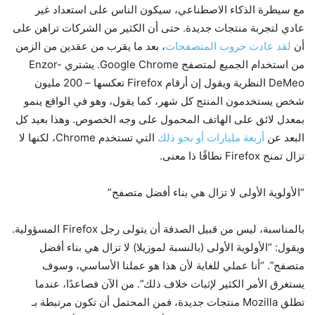
مع سيطرة الذكاء الاصطناعي، سيكون الناس على استعداد غير
عادي لتجربة منتجات جديدة. حتى أن الكثير من الشركات تراهن على
أن
لقد عادت حروب المتصفحات
، بعد ما يقرب من عقدين من الزمن
من استخدام الجميع لمتصفح Google Chrome. يشتري Enzor-
DeMeo النظرية ويقول إن أرقام Firefox تعكسها – 200 مليون
شخص يستخدمون المنتج كل شهر، كما يقول، وهو في الواقع ينمو
بمعدل لائق على الهاتف المحمول على وجه الخصوص. وهذا بعيد كل
البعد عن
أربعة مليارات أو نحو ذلك
التي تستخدم Chrome، لكنها لا
تزال تمنح Firefox نطاقًا ذا معنى.
“الأولوية الأولى لا تزال هي بناء أفضل متصفح”
بالمناسبة، ليس من قبيل الصدفة أن يتولى رجل Firefox المسؤولية.
ويقول: “الأولوية الأولى (بالنسبة لموزيلا) لا تزال هي بناء أفضل
متصفح”. “أنا عملي للغاية لأن هذا هو عملنا الأساسي، وسوف
يستغرق الأمر الكثير لإثبات خلاف ذلك”. من الآن فصاعدًا، عندما
تطلق Mozilla منتجات جديدة، فمن المحتمل أن تكون مرتبطة بـ