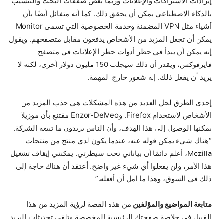
إيرادات الاشتراكات والإعلانات وربما بعض صفقات البحث والتنسيب
بالذكاء الاصطناعي يمكن أن يحقق ذلك. كما أنه متفائل أيضًا بأن
أشياء مثل VPN المضمنة وخدمة الخصوصية التي تسمى Monitor
يمكن أن تجعل المزيد من الأشخاص يدفعون مقابل متصفحهم. ويقول
إنه يمكن أن يبدأ في حظر أدوات حظر الإعلانات في متصفح
فايرفوكس، ويقدر أن ذلك سيجلب 150 مليون دولار أخرى، لكنه لا
يريد أن يفعل ذلك. إنه شعور خارج المهمة.
إحدى الطرق لحل العديد من هذه المشكلات هي جذب المزيد من
الأشخاص لاستخدام Firefox. وEnzor-DeMeo مقتنع بأن موزيلا
يمكنها الوصول إلى هذا الهدف، وأن الناس يريدون ما تبيعه الشركة.
“هناك شيء يمكن قوله عنه، عندما يكون لدي منتج من منتجات
Mozilla، أعلم دائمًا أن بياناتي تحت سيطرتي. يمكنني إيقاف تشغيل
هذا الأمر، ولن يفعلوا أي شيء غير واضح. أعتقد أن هناك حاجة إلى
ذلك في السوق، وهذا ما آمل أن أفعله.”
متابعة المواضيع والمؤلفين
من هذه القصة لرؤية المزيد من هذا
القبيل في خلاصة صفحتك الرئيسية المخصصة وتلقي تحديثات البريد