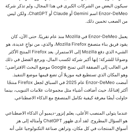
سيكون البعض من الشركات الكبرى في هذا المجال، ولم تذكر شركة
Enzor-DeMeo اسم Gemini أو Claude أو ChatGPT، ولكن ليس
من الصعب تخمين ذلك.
يعمل Enzor-DeMeo في Mozilla منذ عام تقريبًا. حتى الآن، كان
يقود فريق بناء متصفح Mozilla Firefox، والذي، من نواحٍ عديدة، هو
الشيء الذي دفع Mozilla إلى الاستمرار. يعد Firefox المنتج الأكثر
وضوحًا للشركة؛ إنها أكبر شركة لكسب المال، ويرجع الفضل في ذلك
في الغالب إلى الصفقة التي تمنح Google موضع البحث الافتراضي؛
وهو المكان الذي تستطيع فيه موزيلا أن تضع قيمها موضع التنفيذ.
أمضت Enzor-DeMeo عام 2025 في السباق لجعل Firefox منتجًا
أكثر إقناعًا، حيث أضافت أشياء مثل مجموعات علامات التبويب، بينما
حاولت أيضًا معرفة كيفية تكامل المتصفح مع الذكاء الاصطناعي.
عندما يتولى المنصب الأعلى، يعلم إنزور-ديميو أن الذكاء الاصطناعي
هو السؤال المطروح. لقد أدى ظهور ChatGPT وأمثاله إلى هز
أسواق المنتجات في كل مكان، وتراهن صناعة التكنولوجيا على أنه