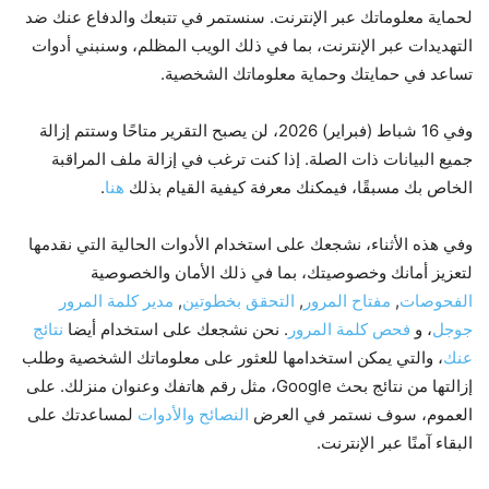
لحماية معلوماتك عبر الإنترنت. سنستمر في تتبعك والدفاع عنك ضد
التهديدات عبر الإنترنت، بما في ذلك الويب المظلم، وسنبني أدوات
تساعد في حمايتك وحماية معلوماتك الشخصية.
وفي 16 شباط (فبراير) 2026، لن يصبح التقرير متاحًا وستتم إزالة
جميع البيانات ذات الصلة. إذا كنت ترغب في إزالة ملف المراقبة
الخاص بك مسبقًا، فيمكنك معرفة كيفية القيام بذلك
هنا
.
وفي هذه الأثناء، نشجعك على استخدام الأدوات الحالية التي نقدمها
لتعزيز أمانك وخصوصيتك، بما في ذلك الأمان والخصوصية
الفحوصات
,
مفتاح المرور
,
التحقق بخطوتين
,
مدير كلمة المرور
جوجل
، و
فحص كلمة المرور
. نحن نشجعك على استخدام أيضا
نتائج
عنك
، والتي يمكن استخدامها للعثور على معلوماتك الشخصية وطلب
إزالتها من نتائج بحث Google، مثل رقم هاتفك وعنوان منزلك. على
العموم، سوف نستمر في العرض
النصائح والأدوات
لمساعدتك على
البقاء آمنًا عبر الإنترنت.