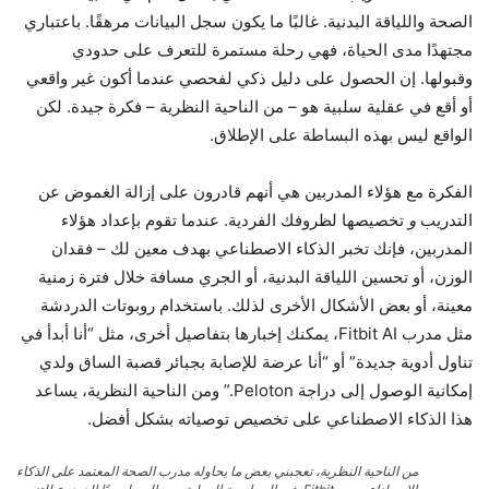
الصحة واللياقة البدنية. غالبًا ما يكون سجل البيانات مرهقًا. باعتباري
مجتهدًا مدى الحياة، فهي رحلة مستمرة للتعرف على حدودي
وقبولها. إن الحصول على دليل ذكي لفحصي عندما أكون غير واقعي
أو أقع في عقلية سلبية هو – من الناحية النظرية – فكرة جيدة. لكن
الواقع ليس بهذه البساطة على الإطلاق.
الفكرة مع هؤلاء المدربين هي أنهم قادرون على إزالة الغموض عن
التدريب
و
تخصيصها لظروفك الفردية. عندما تقوم بإعداد هؤلاء
المدربين، فإنك تخبر الذكاء الاصطناعي بهدف معين لك – فقدان
الوزن، أو تحسين اللياقة البدنية، أو الجري مسافة خلال فترة زمنية
معينة، أو بعض الأشكال الأخرى لذلك. باستخدام روبوتات الدردشة
مثل مدرب Fitbit AI، يمكنك إخبارها بتفاصيل أخرى، مثل “أنا أبدأ في
تناول أدوية جديدة” أو “أنا عرضة للإصابة بجبائر قصبة الساق ولدي
إمكانية الوصول إلى دراجة Peloton.” ومن الناحية النظرية، يساعد
هذا الذكاء الاصطناعي على تخصيص توصياته بشكل أفضل.
من الناحية النظرية، تعجبني بعض ما يحاوله مدرب الصحة المعتمد على الذكاء