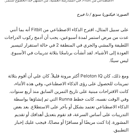
الاصطناعي من Fitbit. في الممارسة العملية، من السهل جدًا الخضوع للتنمر.
الصورة: فيكتوريا سونغ / ذا فيرج
على سبيل المثال، اقترح الذكاء الاصطناعي من Fitbit أنه بما أنني
عدت من مرض استمر لمدة أسبوعين، يجب أن أدمج ركوب الدراجات
اللطيفة والمشي والجري في المنطقة 2 في حالة استقرار لتيسير
العودة إلى الأشياء. لقد أنشأت برنامجًا بثلاثة تدريبات في الأسبوع.
ليس سيئًا.
ومع ذلك، كان Peloton IQ أكثر مرونة قليلاً. كان علي أن أقوم بثلاثة
تمرينات للحصول على رؤى الذكاء الاصطناعي، وفي هذه الأثناء،
كانت الاقتراحات مبنية على تاريخ التمرين السابق منذ أربع سنوات.
وفي الوقت نفسه، كانت خطط Runna التي تم إنشاؤها بواسطة
الذكاء الاصطناعي تعتمد بشكل أو بآخر على الاستطلاع. بعد بعض
التدريبات على أساس السرعة، قد تقوم بتعديل أهدافك أو تقديم
المشورة. إذا كنت مريضًا أو مسافرًا أو مصابًا، فيجب عليك إخبار
التطبيق.