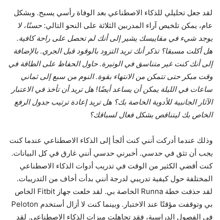
لقد جعل تحليلي للذكاء الاصطناعي بعد الوفاة رأسي يسبح. وبشكل
عام، يمكن تلخيص آراء المدربين الثلاثة على النحو التالي:
حسنًا، لا
يوجد شيء في مقاييسك يشير إلى أنك لم تحصل على راحة كافية.
هل أكلت مسبقا؟ تذكر أنك تريد التزود بالوقود قبل الجري. بالإضافة
إلى أنك كنت غير متناسق في الوتيرة. حاول الحفاظ على الطاقة في
وقت مبكر حتى تتمكن من الانتهاء بقوة. النوم من سبع إلى ثماني
ساعات في الليلة يمكن أن يساعد أيضًا! هل تريد أن تأخذ في الاعتبار
الآثار الجانبية للأدوية الخاصة بك؟ هل تريد إعادة ترتيب جدول الرفع
الخاص بك ليتناقص بشكل فعال لسباقك؟
وذلك عندما أدركت أنني كنت ألجأ إلى الذكاء الاصطناعي عندما كنت
يجب
أن تثق في حدسي. أخبرني حدسي أنني غارق في كل البيانات.
كنت أقضي الكثير من الوقت في تدريب أدوات الذكاء الاصطناعي
المختلفة حول كيفية تدريبي لدرجة أنني بدأت أخاف من التدريبات.
لقد حذفت خطة Runna الخاصة بي. لقد خلعت جهاز Fitbit الخاص
بي وتوقفت مؤقتًا عند الاختبار. وبينما كنت لا أزال أستخدم Peloton
في الفصول الدراسية، فقد تجاهلت ميزات الذكاء الاصطناعي. لقد