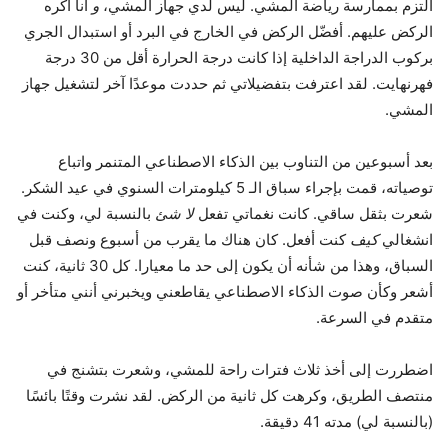
ألتزم بممارسة رياضة المشي. ليس لدي جهاز المشي،
و
أنا أكره
الركض عليهم. أفضّل الركض في الخارج في البرد أو استبدال الجري
بركوب الدراجة الداخلية إذا كانت درجة الحرارة أقل من 30 درجة
فهرنهايت. لقد اعترفت بتفضيلاتي ثم حددت موعدًا آخر لتشغيل جهاز
المشي.
بعد أسبوعين من التناوب بين الذكاء الاصطناعي المتنمر واتباع
توصياته، قمت بإجراء سباق الـ 5 كيلومترات السنوي في عيد الشكر.
شعرت بثقل ساقي. كانت نغماتي تفعل
لا شئ
بالنسبة لي، وكنت في
انشغالي
كيف
كنت أفعل. كان هناك ما يقرب من أسبوع ونصف قبل
السباق، وهذا من شأنه أن يكون إلى حد ما معيارا. كل 30 ثانية، كنت
أشعر وكأن صوت الذكاء الاصطناعي يقاطعني ويخبرني أنني متأخر أو
متقدم في السرعة.
اضطررت إلى أخذ ثلاث فترات راحة للمشي، وشعرت بتشنج في
منتصف الطريق، وكرهت كل ثانية من الركض. لقد نشرت وقتًا بائسًا
(بالنسبة لي) مدته 41 دقيقة.