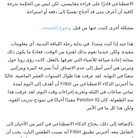
الاصطناعي قادرًا على قراءة مقاييسي، لكن ليس من الحكمة بدرجة
كافية أن أعرف متى قد أحتاج نفسيًا إلى دفعة أو استراحة.
مشكلة أخرى كتبت عنها من قبل:
وضوح النصيحة
.
هذا جيد إذا كنت مبتدئا. في بداية رحلة اللياقة البدنية، أي معلومات
مفيدة. ولكن عندما تقوم بذلك لفترة من الوقت، فعادةً ما يكون ذلك
بمثابة إعادة صياغة للأشياء التي تعرفها بالفعل. كانت رؤى رونا حول
وتيرتي هي أنني أميل إلى عدم الاتساق. أبدأ بسرعة كبيرة ويتركني
متعبًا في النهاية. لقد عرفت هذا طوال السنوات العشر الماضية. غالبًا
ما أخبرني الذكاء الاصطناعي من Fitbit أن أهدف إلى النوم لمدة
ثماني ساعات في الليلة وتجربة إجراءات وقت النوم. لقد عرفت هذا
منذ الطفولة. كان Peloton IQ مفيدًا أحيانًا في نموذج تدريب القوة،
ولكن هذا كل ما في الأمر.
بالإضافة إلى ذلك، يحتاج الذكاء الاصطناعي في كثير من الأحيان إلى
التعامل معه. أخبرني تطبيق Fitbit أنه بسبب الطقس البارد، يجب أن