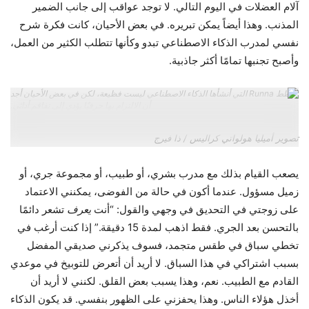
آلام العضلات في اليوم التالي. لا توجد عواقب إلى جانب الضمير
المذنب. وهذا أيضاً يمكن تبريره. في بعض الأحيان، كانت فكرة شرح
نفسي لمدرب الذكاء الاصطناعي تبدو وكأنها تتطلب الكثير من العمل،
وأصبح تجنبها تمامًا أكثر جاذبية.
خطط Runna التي أنشأها الذكاء الاصطناعي ليست فظيعة، لكن في بعض الأحيان أجد
أن الالتزام بها حرفيًا يؤدي إلى تفاقم أدائي.
تصوير أميليا هولواتي كراليس / ذا فيرج
يصعب القيام بذلك مع مدرب بشري، أو طبيب، أو مجموعة جري، أو
زميل مسؤول. عندما أكون في حالة من الفوضى، يمكنني الاعتماد
على زوجتي في التحديق في وجهي والقول: “أنت
يعرف
تشعر دائمًا
بالتحسن بعد الجري. فقط اذهب لمدة 15 دقيقة.” إذا كنت أرغب في
تخطي سباق في طقس متجمد، فسوف يذكرني صديقي المفضل
بسبب اشتراكي في هذا السباق. لا أريد أن أتعرض للتوبيخ في موعدي
القادم مع الطبيب. نعم، وهذا يسبب بعض القلق. لكنني لا أريد أن
أخذل هؤلاء الناس. وهذا يحفزني على الظهور بنفسي. قد يكون الذكاء