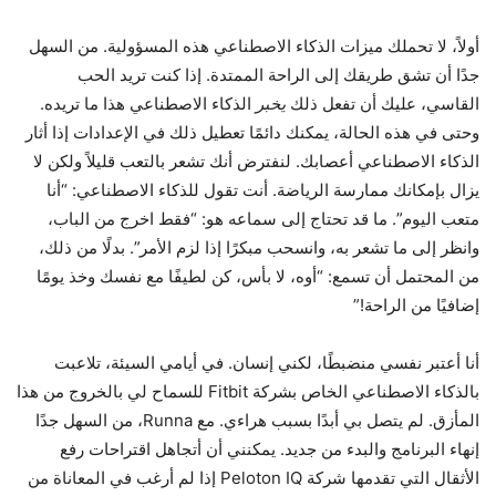
أولاً، لا تحملك ميزات الذكاء الاصطناعي هذه المسؤولية. من السهل
جدًا أن تشق طريقك إلى الراحة الممتدة. إذا كنت تريد الحب
القاسي، عليك أن تفعل ذلك
يخبر
الذكاء الاصطناعي هذا ما تريده.
وحتى في هذه الحالة، يمكنك دائمًا تعطيل ذلك في الإعدادات إذا أثار
الذكاء الاصطناعي أعصابك. لنفترض أنك تشعر بالتعب قليلاً ولكن لا
يزال بإمكانك ممارسة الرياضة. أنت تقول للذكاء الاصطناعي: “أنا
متعب اليوم”. ما قد تحتاج إلى سماعه هو: “فقط اخرج من الباب،
وانظر إلى ما تشعر به، وانسحب مبكرًا إذا لزم الأمر”. بدلًا من ذلك،
من المحتمل أن تسمع: “أوه، لا بأس، كن لطيفًا مع نفسك وخذ يومًا
إضافيًا من الراحة!”
أنا أعتبر نفسي منضبطًا، لكني إنسان. في أيامي السيئة، تلاعبت
بالذكاء الاصطناعي الخاص بشركة Fitbit للسماح لي بالخروج من هذا
المأزق. لم يتصل بي أبدًا بسبب هراءي. مع Runna، من السهل جدًا
إنهاء البرنامج والبدء من جديد. يمكنني أن أتجاهل اقتراحات رفع
الأثقال التي تقدمها شركة Peloton IQ إذا لم أرغب في المعاناة من