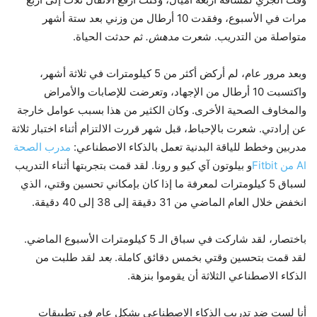
مرات في الأسبوع، وفقدت 10 أرطال من وزني بعد ستة أشهر
متواصلة من التدريب. شعرت
مدهش.
ثم حدثت الحياة.
وبعد مرور عام، لم أركض أكثر من 5 كيلومترات في ثلاثة أشهر،
واكتسبت 10 أرطال من الإجهاد، وتعرضت للإصابات والأمراض
والمخاوف الصحية الأخرى. وكان الكثير من هذا بسبب عوامل خارجة
عن إرادتي. شعرت بالإحباط، قبل شهر قررت الالتزام أثناء اختبار ثلاثة
مدربين وخطط للياقة البدنية تعمل بالذكاء الاصطناعي:
مدرب الصحة
AI من Fitbit
و بيلوتون آي كيو و رونا. لقد قمت بتجربتها أثناء التدريب
لسباق 5 كيلومترات لمعرفة ما إذا كان بإمكاني تحسين وقتي، الذي
انخفض خلال العام الماضي من 31 دقيقة إلى 38 إلى 40 دقيقة.
باختصار، لقد شاركت في سباق الـ 5 كيلومترات الأسبوع الماضي.
لقد قمت بتحسين وقتي بخمس دقائق كاملة.
بعد
لقد طلبت من
الذكاء الاصطناعي الثلاثة أن يقوموا بنزهة.
أنا لست ضد تدريب الذكاء الاصطناعي بشكل عام في تطبيقات