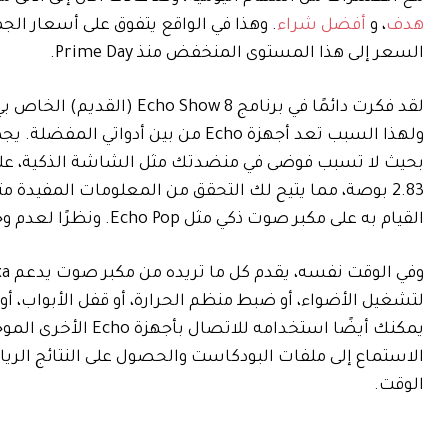
هدف
، و
أفضل شراء
السعر إلى هذا المستوى المنخفض منذ Prime Day.
لقد فكرت دائمًا في برنامج Echo Show 8 (القديم) الخاص بي و
بحيث لا تسبب فوضى في منضدتك مثل الشاشة الذكية، على
2.83 بوصة، مما يتيح لك التحقق من المعلومات المفيدة 
القيام به على مكبر صوت ذكي مثل Echo Pop. ونظرًا لعدم وجود كاميرا، فلا داعي للقلق بشأن تغطية أي شيء من أجل الخصوصية.
لتشغيل الأضواء، أو ضبط منظم الحرارة، أو قفل الأبواب، أو
الاستماع إلى ملفات البودكاست والحصول على النتائج الر
الوقت.