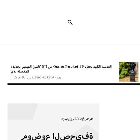
العدسة الثانية تجعل Osmo Pocket 4P من DJI كاميرا الفيديو الجديدة
المفضلة لدي
يعد Osmo Pocket 4P من DJI عرضًا...