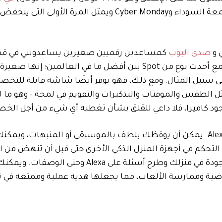
. وهذا في الواقع يتفوق على أسعار الجمعة السوداء وCyber ​​Monday ويمثل المرة الأولى الت
صدى البوب
كمساعدين رقميين صغيرين يساعدونني في قضا
ولهذا السبب تعد أجهزة Echo من بين أدواتي المفضلة. يجمع أحدث نوع من Spot بين أفضل ما في العالمي
 سبيل المثال. ومع ذلك، فهو يوفر أيضًا شاشة قابلة للت
مثل الطقس والموقتات والتذكيرات والتقويم في لمحة – وهو ما 
وفي الوقت نفسه، يقدم كل ما تريده من مكبر صوت يدعم Alexa. يمكن أن يوقظك بلطف بالموسيقى أو المنبه
 التحكم في أجهزة المنزل الذكي الأخرى حتى قبل أن تنهض من ا
يمكنك أيضًا استخدامه للاتصال بأجهزة Echo الأخرى الموجودة في منزلك وطرح أسئلة على lexa
ياضية وممارسة الألعاب، مما يجعلها هدية عملية وممتعة في