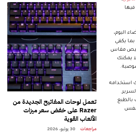
ي ينخفض ​​فيها
ء اليوم،
ن؛ إنها صغيرة بما يكفي
خصيص مقاس
لا يمكنك
ات، ويمكنك استخدامه
لسرير.
تعمل لوحات المفاتيح الجديدة من
A وحتى الوصفات. ويمكنك بالطبع
Razer على خفض سعر ميزات
 نفس
الألعاب القوية
مراجعات
30 يوليو، 2026