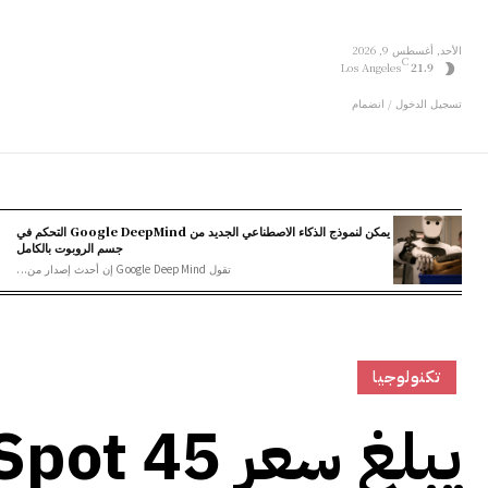
الأحد, أغسطس 9, 2026
C
Los Angeles
21.9
تسجيل الدخول / انضمام
يمكن لنموذج الذكاء الاصطناعي الجديد من Google DeepMind التحكم في
جسم الروبوت بالكامل
تقول Google DeepMind إن أحدث إصدار من...
تكنولوجيا