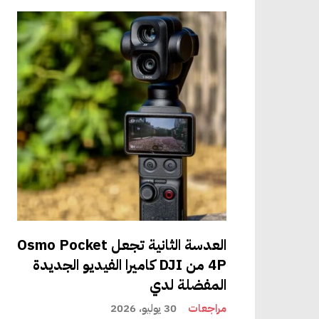
ًا كشاشة عرض لجرس
ية مدمجة بقوة 21000 مللي أمبير في الساعة
للفتحة الآلية والقفل وجرس الباب ولوحات التحكم. وهو يدعم الطاقة عبر إيثرنت (PoE) عبر مقبس RJ45 مدمج، بالإضافة إلى شبكة Wi-
عزيز،
ممكن من
العدسة الثانية تجعل Osmo Pocket
4P من DJI كاميرا الفيديو الجديدة
المفضلة لدي
الاتصال السحابي متاح للوصول عن بعد، لكن النظام لا يعتمد عليه، ولا توجد اشتراكات شهرية. يمكن لجرس الباب تخزين 30 يومًا
مراجعات
30 يوليو، 2026