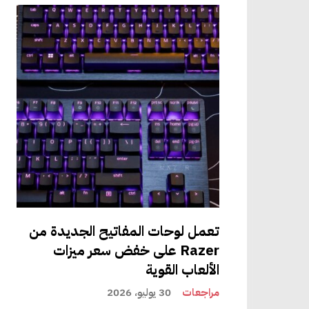
دمج منصة
موقع دوما
ح الباب
 أجهزة
مان عدم
تعمل لوحات المفاتيح الجديدة من
Razer على خفض سعر ميزات
تشتمل الشاشة الخارجية الدائرية التي تعمل باللمس على أجهزة استشعار للتعرف على الوجه، وجرس باب فيديو بدقة 4K، وإضاءة
الألعاب القوية
ًا متعدد
مراجعات
30 يوليو، 2026