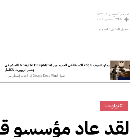
الجمعة, أغسطس 7, 2026
C
Los Angeles
29.6
تسجيل الدخول / انضمام
يمكن لنموذج الذكاء الاصطناعي الجديد من Google DeepMind التحكم في
جسم الروبوت بالكامل
تقول Google DeepMind إن أحدث إصدار من...
تكنولوجيا
لقد عاد مؤسسو ق