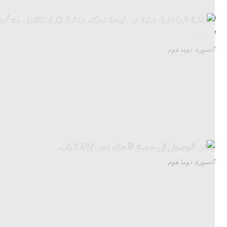
الشاشة الداخلية عبارة عن لوحة تحكم منزلية ذكية تتكامل مع أ
لجرس الباب.
الصورة: دوما هوم
عقدت Doma شراكة مع الشركات المصنعة للأبواب، بما في ذلك
تتوقع أن يكون لديها 12 شريكًا بحلول وقت 
سيعتمد على الباب المحدد الذي تم شراؤه، ولكنه “سيكون معا
ذات صلة
الباب الذكي ماسونيت M-PWR
، والتي تم إطلاقها في عام 2022 ولكن تم إيقافها منذ ذلك الحين، ب
يمكن الوصول إلى جميع الأجزاء دون إزالة الباب.
الصورة: دوما هوم
وإغلاقها بناءً على جودة الهواء ونظام التدفئة والتهوية وتكييف الهواء (HVAC) الخاص بك ومكان تواجد