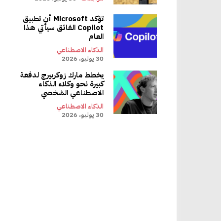
لتحكم في
تؤكد Microsoft أن تطبيق
جميع تقنيات Doma بواسطة تطبيق Doma Home، لكن جونسون يقول إنها كلها متوافقة مع Matter، لذلك سوف تتكامل مع Apple
Copilot الفائق سيأتي هذا
عند
العام
الذكاء الاصطناعي
30 يوليو، 2026
دمة في
يخطط مارك زوكربيرج لدفعة
كبيرة نحو وكلاء الذكاء
 المكونات
الاصطناعي الشخصي
الذكاء الاصطناعي
30 يوليو، 2026
لمنا الكثير
في صنع هذه المنتجات”. “لقد بعنا الملايين من الأقفال الذكية وتعلمنا دروسًا قيمة حول الاعتماد على طاقة البطارية وشبكة Wi-Fi.
ها أيضًا