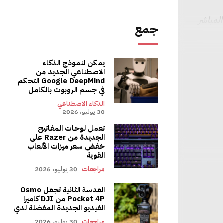
لمباشر
جمع
MasterGr وجونسون إن الشركة
يمكن لنموذج الذكاء
الاصطناعي الجديد من
عر النهائي
Google DeepMind التحكم
في جسم الروبوت بالكامل
راؤها
الذكاء الاصطناعي
قع نطاقًا واسعًا. غير
30 يوليو، 2026
تعمل لوحات المفاتيح
الجديدة من Razer على
خفض سعر ميزات الألعاب
القوية
مراجعات
30 يوليو، 2026
ًا على خاصية الفتح
سيتم فتح النوافذ
العدسة الثانية تجعل Osmo
Pocket 4P من DJI كاميرا
الفيديو الجديدة المفضلة لدي
مراجعات
30 يوليو، 2026