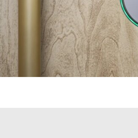
ل صحيح.
الصفحة الرئيسية
، شركة جديدة من المبدعين
القفل ا
لنت عن منتجها الأول: Doma Intelligent Door. باب ذكي مزود بمحرك يفتح تلقائيًا عند اقترابك ويغلق بع