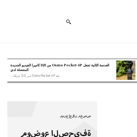
العدسة الثانية تجعل Osmo Pocket 4P من DJI كاميرا الفيديو الجديدة
المفضلة لدي
يعد Osmo Pocket 4P من DJI عرضًا...