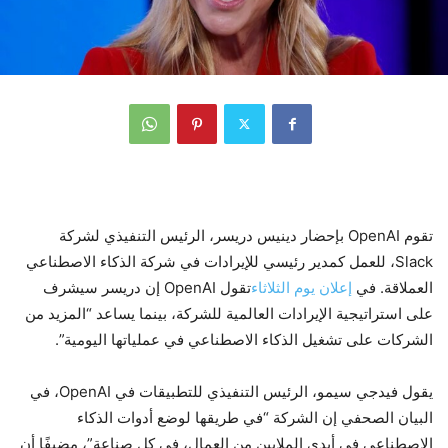
تقوم OpenAI بإحضار دينيس دريسر، الرئيس التنفيذي لشركة
Slack، للعمل كمدير رئيسي للإيرادات في شركة الذكاء الاصطناعي
العملاقة. في
إعلان يوم الثلاثاء
تقول OpenAI إن دريسر سيشرف
على استراتيجية الإيرادات العالمية للشركة، بينما يساعد “المزيد من
الشركات على تشغيل الذكاء الاصطناعي في عملياتها اليومية”.
يقول فيدجي سيمو، الرئيس التنفيذي للتطبيقات في OpenAI، في
البيان الصحفي إن الشركة “في طريقها لوضع أدوات الذكاء
الاصطناعي في أيدي الملايين من العمال، في كل صناعة”، مضيفًا أن