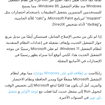
Windows منذ نظام التشغيل Windows 95، مما يسمح
للمستخدمين المتميزين بتشغيل التطبيقات باستخدام اختصارات مثل
“mspaint” لبرنامج Microsoft Paint، و”calc” للآلة الحاسبة،
و”dxdiag” لأداة تشخيص DirectX.
إذا لم تكن من محبي الإصلاح الشامل، فستتمكن أيضًا من تبديل مربع
حوار التشغيل الحديث وإيقاف تشغيله في إعدادات النظام المتقدمة
لنظام التشغيل Windows 11. لم تعلن Microsoft رسميًا عن موجه
التشغيل الحديث هذا، لكنني أتوقع أننا سنراه يظهر رسميًا في
الإصدارات في الأسابيع المقبلة.
رايكاست
تم إطلاقه للتو على Windows مؤخرًا
، مما يوفر لنظام
التشغيل Microsoft مشغلًا قويًا ومدير الحافظة ونظام الاختصار
والمزيد. آمل أن يكون هذا كافيًا لدفع Microsoft إلى تخصيص الوقت
لتحويل Run إلى مشغل حديث كما فعلت مع
لوحة الأوامر
و
تشغيل
باور تويز
في السنوات الأخيرة.