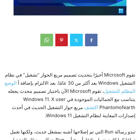
تقوم Microsoft أخيرًا بتحديث تصميم مربع الحوار “تشغيل” في نظام
التشغيل Windows بعد أكثر من 30 عامًا. بعد الالتزام بإضافة أ
الوضع
المظلم للتشغيل
، تقوم Microsoft الآن باختبار تصميم محدث يجعله
يتناسب مع الجماليات الموجودة في Windows 11. X user
Phantomofearth
اكتشف
مربع حوار التشغيل الحديث في أحدث
إصدارات المعاينة لنظام التشغيل Windows 11.
تبدو رسالة Run التي تم إصلاحها أشبه بمشغل حديث، ولكنها تعمل
تمامًا كما كانت تعمل دائمًا. أصبح أمر Run جزءًا من نظام التشغيل