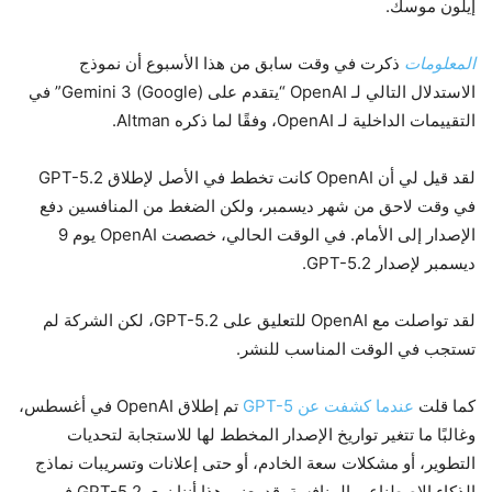
إيلون موسك.
المعلومات
ذكرت في وقت سابق من هذا الأسبوع أن نموذج
الاستدلال التالي لـ OpenAI “يتقدم على (Google) Gemini 3” في
التقييمات الداخلية لـ OpenAI، وفقًا لما ذكره Altman.
لقد قيل لي أن OpenAI كانت تخطط في الأصل لإطلاق GPT-5.2
في وقت لاحق من شهر ديسمبر، ولكن الضغط من المنافسين دفع
الإصدار إلى الأمام. في الوقت الحالي، خصصت OpenAI يوم 9
ديسمبر لإصدار GPT-5.2.
لقد تواصلت مع OpenAI للتعليق على GPT-5.2، لكن الشركة لم
تستجب في الوقت المناسب للنشر.
كما قلت
عندما كشفت عن GPT-5
تم إطلاق OpenAI في أغسطس،
وغالبًا ما تتغير تواريخ الإصدار المخطط لها للاستجابة لتحديات
التطوير، أو مشكلات سعة الخادم، أو حتى إعلانات وتسريبات نماذج
الذكاء الاصطناعي المنافسة. قد يعني هذا أننا نرى GPT-5.2 في