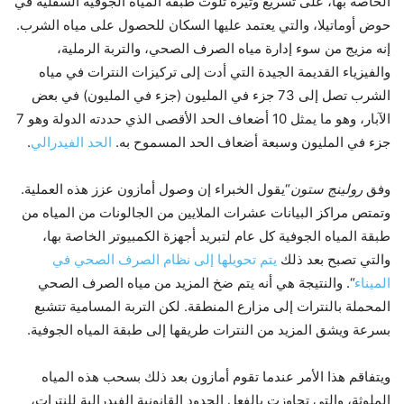
الخاصة بها، على تسريع وتيرة تلوث طبقة المياه الجوفية السفلية في
حوض أوماتيلا، والتي يعتمد عليها السكان للحصول على مياه الشرب.
إنه مزيج من سوء إدارة مياه الصرف الصحي، والتربة الرملية،
والفيزياء القديمة الجيدة التي أدت إلى تركيزات النترات في مياه
الشرب تصل إلى 73 جزء في المليون (جزء في المليون) في بعض
الآبار، وهو ما يمثل 10 أضعاف الحد الأقصى الذي حددته الدولة وهو 7
جزء في المليون وسبعة أضعاف الحد المسموح به.
الحد الفيدرالي
.
وفق
رولينج ستون
“يقول الخبراء إن وصول أمازون عزز هذه العملية.
وتمتص مراكز البيانات عشرات الملايين من الجالونات من المياه من
طبقة المياه الجوفية كل عام لتبريد أجهزة الكمبيوتر الخاصة بها،
والتي تصبح بعد ذلك
يتم تحويلها إلى نظام الصرف الصحي في
الميناء
“. والنتيجة هي أنه يتم ضخ المزيد من مياه الصرف الصحي
المحملة بالنترات إلى مزارع المنطقة. لكن التربة المسامية تتشبع
بسرعة ويشق المزيد من النترات طريقها إلى طبقة المياه الجوفية.
ويتفاقم هذا الأمر عندما تقوم أمازون بعد ذلك بسحب هذه المياه
الملوثة، والتي تجاوزت بالفعل الحدود القانونية الفيدرالية للنترات،