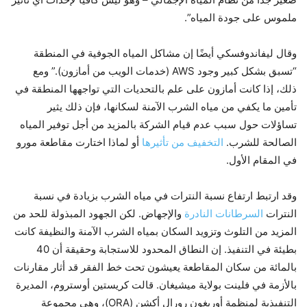
ملموس على جودة المياه”.
وقال ليفاندوفسكي أيضًا إن مشاكل المياه الجوفية في المنطقة
“تسبق بشكل كبير وجود AWS (خدمات الويب من أمازون).” ومع
ذلك، إذا كانت أمازون على علم بالتحديات التي تواجهها المنطقة في
تأمين ما يكفي من مياه الشرب الآمنة لسكانها، فإن ذلك يثير
تساؤلات حول سبب عدم قيام الشركة بالمزيد من أجل توفير المياه
الصالحة للشرب.
التخفيف من تأثيرها
أو لماذا اختارت مقاطعة مورو
في المقام الأول.
وقد ارتبط ارتفاع نسبة النترات في مياه الشرب بزيادة في نسبة
النترات
السرطانات النادرة
والإجهاض. لكن الجهود المبذولة للحد من
المزيد من التلوث وتزويد السكان بمياه الشرب الآمنة والنظيفة كانت
بطيئة في التنفيذ. إن النطاق المحدود للاستجابة وحقيقة أن 40
بالمائة من سكان المقاطعة يعيشون تحت خط الفقر قد أثار مقارنات
بالأزمة في فلينت بولاية ميشيغان. قالت كريستين أوستروم، المديرة
التنفيذية لمنظمة أوريغون رورال أكشن (ORA)، وهي مجموعة