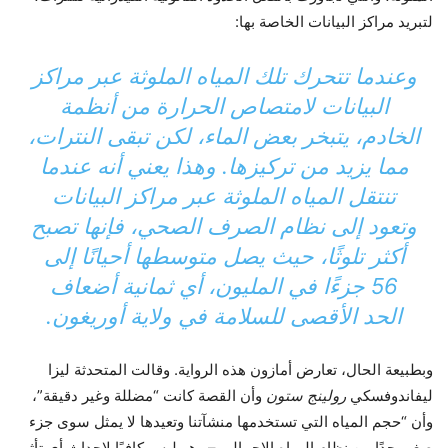
لتبريد مراكز البيانات الخاصة بها:
وعندما تتحرك تلك المياه الملوثة عبر مراكز
البيانات لامتصاص الحرارة من أنظمة
الخادم، يتبخر بعض الماء، لكن تبقى النترات،
مما يزيد من تركيزها. وهذا يعني أنه عندما
تنتقل المياه الملوثة عبر مراكز البيانات
وتعود إلى نظام الصرف الصحي، فإنها تصبح
أكثر تلوثًا، حيث يصل متوسطها أحيانًا إلى
56 جزءًا في المليون، أي ثمانية أضعاف
الحد الأقصى للسلامة في ولاية أوريغون.
وبطبيعة الحال، تعارض أمازون هذه الرواية. وقالت المتحدثة ليزا
ليفاندوفسكي
رولينج ستون
وأن القصة كانت “مضللة وغير دقيقة”،
وأن “حجم المياه التي تستخدمها منشآتنا وتعيدها لا يمثل سوى جزء
صغير جدًا من نظام المياه الإجمالي – وهو ليس كافيًا لإحداث أي تأثير