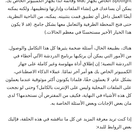
Spotlight الخاص بجهاز Mac وقائمة ابدأ بجهاز الكمبيوتر الخاص بك.
يمكن أن يساعدك في إنشاء الملفات وإدارتها وتنظيمها، ولكنه يمكنه
أيضًا العمل داخل أي تطبيق قمت بتثبيته. يمكنه، من الناحية النظرية،
حتى فتح المحطة الطرفية والتعامل معها بشكل جامح. (قد لا يكون
هذا الخيار الأخير مستحسنًا في معظم الحالات.)
هناك، بطبيعة الحال، أسئلة ضخمة يثيرها كل هذا التكامل والوصول.
من الأمور التي يمكن أن يرتكبها برنامج الدردشة الآلي أخطاء في
الدردشة النصية؛ إن إطلاق أداة مهلوسة وغير كاملة على جهاز
الكمبيوتر الخاص بك هو أمر آخر تمامًا. عملاء الذكاء الاصطناعي،
بشكل عام، لا يعملون حقًا، فلماذا يكونون أكثر موثوقية عندما يعملون
على الملفات المحلية وليس على الإنترنت بالكامل؟ وحتى لو نجحت
كل هذه الأشياء في النهاية، فكيف من المفترض أن نستخدمها؟ لدى
مان بعض الإجابات وبعض الأسئلة الخاصة به.
إذا كنت تريد معرفة المزيد عن كل ما نناقشه في هذه الحلقة، فإليك
بعض الروابط للبدء: