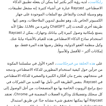
رايكاست
، لديه رؤية أكبر بكثير لما يمكن أن يفعله تطبيق الذكاء
الاصطناعي. Raycast عبارة عن أشياء كثيرة: إنه مشغل تطبيقات،
وهو وسيلة للبحث والتفاعل مع الملفات الموجودة على جهاز
الكمبيوتر الخاص بك، وهو تطبيق لتدوين الملاحظات، ونعم، إنها
طريقة أخرى للتحدث إلى ChatGPT وغيره من LLMs. نظرًا لأنه
يتمتع بإمكانية وصول كبيرة إلى بياناتك وجهازك، يمكن لـ Raycast
استخدام نماذج الذكاء الاصطناعي هذه للقيام بالأشياء نيابةً عنك.
وكيل منظمة العفو الدولية، وطفل رضيع! هذه المرة فقط، مع
إمكانات أكبر – للأفضل وللأسوأ.
على
هذه الحلقة من
فيرجكاست
، الجزء الأول في سلسلتنا المكونة
من جزأين حول كيفية استخدام المطورين للذكاء الاصطناعي ودمجه
في منتجاتهم، يشرح مان أفكاره الكبيرة والصغيرة للذكاء الاصطناعي
في Raycast. بنفس الطريقة التي تأمل بها العديد من الشركات في
دمج برامج الروبوت الخاصة بها مع المتصفحات، من أجل الوصول إلى
كل سجلك وتفضيلاتك وذاكرة العضلات المضمنة في Chrome، تعتقد
Raycast أنها يمكنها تحقيق شيء مشابه جدًا عن طريق استبدال