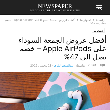
NEWSPAPER
DISCOVER THE ART OF PUBLISHING
الرئيسية
تكنولوجيا
أفضل عروض الجمعة السوداء على Apple AirPods – خصم
يصل إلى 47%
تكنولوجيا
أفضل عروض الجمعة السوداء
على Apple AirPods – خصم
يصل إلى 47%
295
0
بواسطة
عبدالمنعم البلوي
-
28 نوفمبر، 2025