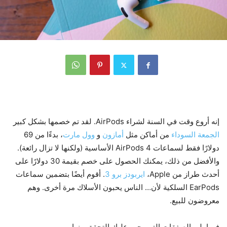
إنه أروع وقت في السنة لشراء AirPods. لقد تم خصمها بشكل كبير
الجمعة السوداء
من أماكن مثل
أمازون
و
وول مارت
، بدءًا من 69
دولارًا فقط لسماعات AirPods 4 الأساسية (ولكنها لا تزال رائعة).
والأفضل من ذلك، يمكنك الحصول على خصم بقيمة 30 دولارًا على
أحدث طراز من Apple،
ايربودز برو 3
. أقوم أيضًا بتضمين سماعات
EarPods السلكية لأن… الناس يحبون الأسلاك مرة أخرى. وهم
معروضون ​​للبيع.
فيما يلي الصفقات التي يجب عليك التحقق منها.