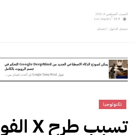
السبت, أغسطس 8, 2026
C
Los Angeles
31.9
تسجيل الدخول / انضمام
يمكن لنموذج الذكاء الاصطناعي الجديد من Google DeepMind التحكم في
جسم الروبوت بالكامل
تقول Google DeepMind إن أحدث إصدار من...
تكنولوجيا
تسبب ط