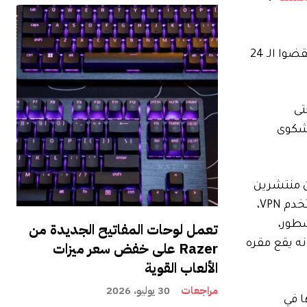
مستوى الرأس. لقد أدركوا على الفور أن البيانات كانت معيبة وبالتأكيد لم يقضوا الـ 24
تى
 شكوى
ن منتشرين
في جميع أنحاء العالم، وكأنهم “مقيمون” في مكان آخر غير مكان تواجدهم الفعلي، على الأقل مؤقتًا. إذا كان شخص ما يستخدم VPN،
تعمل لوحات المفاتيح الجديدة من
نه يقع مقره
Razer على خفض سعر ميزات
الألعاب القوية
مراجعات
30 يوليو، 2026
 في