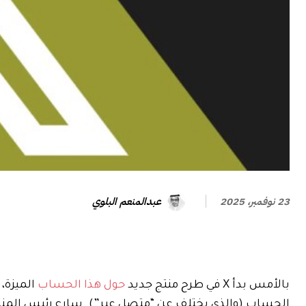
عبدالمنعم البلوي
23 نوفمبر، 2025
بالأمس بدأ X في طرح منتج جديد
حول هذا الحساب
الميزة، 
الحساب (والذي يختلف عن “متصل عبر”). سارع رئيس المنتج في شركة X، نيكيتا بير، إلى