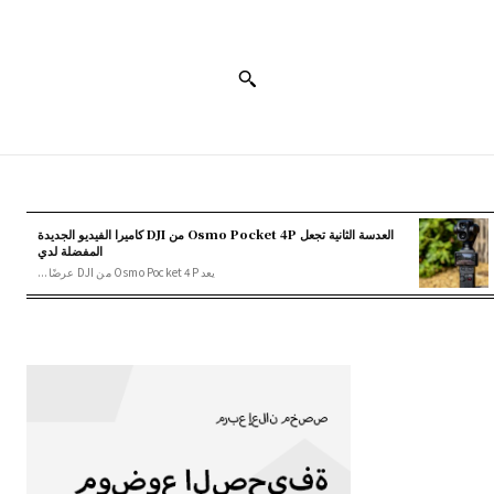
العدسة الثانية تجعل Osmo Pocket 4P من DJI كاميرا الفيديو الجديدة
المفضلة لدي
يعد Osmo Pocket 4P من DJI عرضًا...