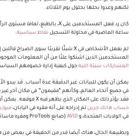
لكنهم وعدوا بحلها بحلول يوم الثلاثاء.
كان رد فعل المستخدمين على X، بالطبع،
تماما
ساعة الماضية في محاولة التسجيل
نقاط سياسية
.
لم يفعل الأشخاص في X شيئًا تقريبًا سوى الصراخ قائلين إن الحسابات التي يختلفون معها هي في الواقع
المستخدمين الذين اشتكوا علنًا من أن المعلومات الموج
المشاركات سيئة النية
حول كيفية إدارة خصومهم السياس
يمكن أن يكون للبيانات غير الدقيقة عدة أسباب. قد يبدو ا
فقد يؤثر ذلك على المكان الذي يظهر فيه X موقعه. يمكن أن يكون بعضها مجرد عناوين IP قديمة. وفي وقت كتابة هذه السطور،
حساب هانك جرين
تم إدراجه على أنه مقره في اليابان،
ميوزي
في الولايات المتحدة، و
AVID
(صانع ProTools ومقره ماساتشوستس) مدرج على أنه موجود في إسبانيا.
وبطبيعة الحال، هناك أيضا قدر من الحقيقة في بعض من 