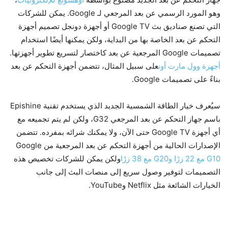
وهو المورد الرسمي عن بعد المرجعي لـ Google. يمكن للشركات
التي تصنع صناديق بث Google TV أو أجهزة دونجل تصميم أجهزة
التحكم عن بعد الخاصة بها من البداية، ولكن يمكنها أيضًا استخدام
تصميمات Google المرجعية عن بعد كاختصار لتسريع تطوير أجهزتها.
أجهزة وول مارت أون
على سبيل المثال، تتضمن أجهزة التحكم عن بعد
بناءً على تصميمات Google.
سيُعرف خيار الطاقة الشمسية الجديد الذي يستخدم تقنية Epishine
باسم جهاز التحكم عن بعد المرجعي G32، ولكن لم يتم تجميعه مع
أي أجهزة Google TV حتى الآن، ولا يمكنك شرائه بمفرده. تتضمن
الإصدارات الحالية من أجهزة التحكم عن بعد المرجعية من Google
G10 مع 22 زرًا وG20 مع 38 زرًا
ولكن يمكن للشركات تخصيص هذه
التصميمات لتوفير وصول سريع إلى منصات البث إلى جانب
الخيارات الشائعة مثل Netflix وYouTube.