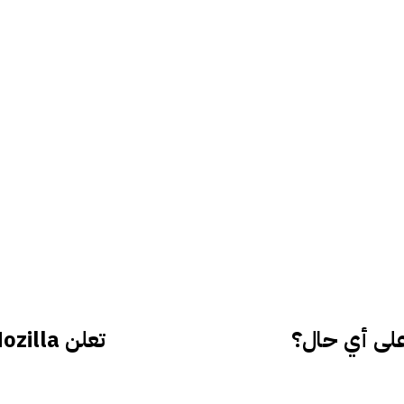
تعلن Mozilla عن “نافذة” AI لمتصفح Firefox