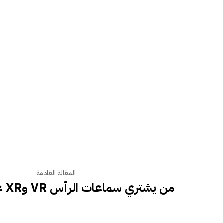
المقالة القادمة
من يشتري سماعات الرأس VR وXR على أي حال؟