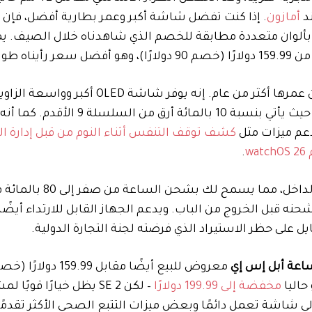
أمازون
ألوان متعددة مطابقة للخصم الذي شاهدناه خلال الصيف. ي
 وهو أفضل سعر رأيناه طوال العام.
بشكل عام، تظل Series 10 ساعة ذكية ممتازة على الرغم من عمرها أكثر من عام. إنه يوفر ش
النص أكثر وضوحًا من كل زاوية تقريبًا، كما أنه نحيف نسبيًا، حيث يأتي بنسبة 10 بالمائة أرق من
كشف توقف التنفس أثناء النوم من قبل إدارة ال
wa
.
ه قبل الخروج من الباب. ويدعم الجهاز القابل للارتداء أيضًا
يل على حظر الاستيراد الذي فرضته لجنة التجارة الدولية.
اعة أبل إس إي
حاليا
مخفضة إلى 199.99 دولارًا
– لكن SE 2 يظل خيارًا قويًا