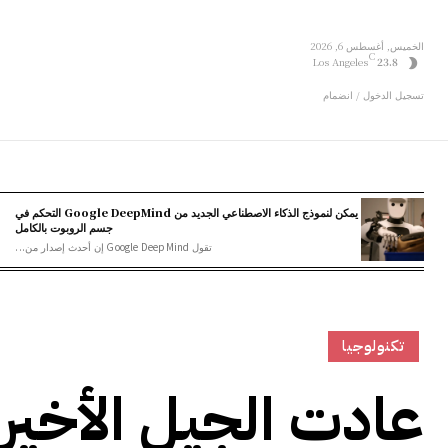
الخميس, أغسطس 6, 2026
C
Los Angeles
23.8
تسجيل الدخول / انضمام
يمكن لنموذج الذكاء الاصطناعي الجديد من Google DeepMind التحكم في
جسم الروبوت بالكامل
تقول Google DeepMind إن أحدث إصدار من...
تكنولوجيا