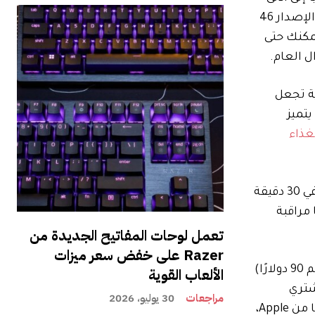
. إذا كنت تفضل شاشة أكبر وعمر بطارية أفضل، فإن الإصدار 46
مكنك حتى
اشة OLED أكبر وواسعة الزاوية تجعل
 السلسلة 9 الأقدم. كما أنه يتميز
غذاء
يتم أيضًا شحن Series 10 بسرعة بفضل ملف شحن أكبر بالداخل، مما يسمح لك بشحن الساعة من صفر إلى 80 بالمائة في 30 دقيقة
 مراقبة
تعمل لوحات المفاتيح الجديدة من
Razer على خفض سعر ميزات
معروض للبيع أيضًا مقابل 159.99 دولارًا (خصم 90 دولارًا)
الألعاب القوية
 لمشتري
مراجعات
30 يوليو، 2026
الساعات الذكية لأول مرة. يفتقر الطراز السابق للمبتدئين إلى شاشة تعمل دائمًا وبعض ميزات التتبع الصحي الأكثر تقدمًا من Apple،