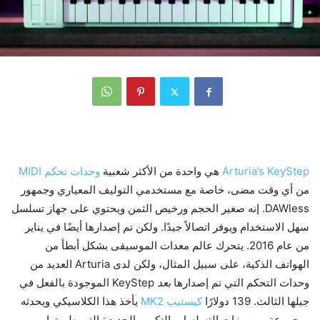
Arturia’s KeyStep
هي واحدة من الأكثر شعبية
وحدات تحكم MIDI
من أي وقت مضى، خاصة مع مستخدمي التوليف المعياري وجمهور
DAWless. إنه صغير الحجم ورخيص الثمن ويحتوي على جهاز تسلسل
سهل الاستخدام ويوفر اتصالاً جيدًا. ولكن تم إصدارها أيضًا في يناير
من عام 2016. يتحرك عالم معدات الموسيقى بشكل أبطأ من
الهواتف الذكية، على سبيل المثال، ولكن لدى Arturia العديد من
وحدات التحكم التي تم إصدارها
بعد
KeyStep الموجودة بالفعل في
جيلها الثالث. 139 دولارًا
كيستيب MK2
يأخذ هذا الكلاسيكي ويحدثه
بمجموعة من ميزات التسلسل والتكوين الجديدة التي طورتها