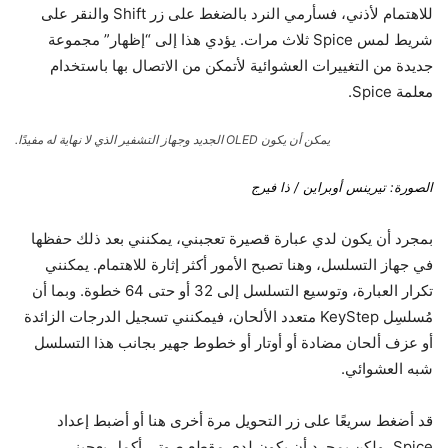
للاهتمام لأذني، فسأرمي النرد بالضغط على زر Shift والنقر على
شريط لمس Spice ثلاث مرات. يؤدي هذا إلى “إظهار” مجموعة
جديدة من التغييرات العشوائية لأتمكن من الاتصال بها باستخدام
معلمة Spice.
يمكن أن يكون OLED الجديد وجهاز التشفير الذي لا نهاية له مفيدًا.
الصورة: تيرينس أوبراين / ذا فيرج
بمجرد أن يكون لدي عبارة قصيرة تعجبني، يمكنني بعد ذلك حفظها
في جهاز التسلسل، وهنا تصبح الأمور أكثر إثارة للاهتمام. يمكنني
تكرار العبارة، وتوسيع التسلسل إلى 32 أو حتى 64 خطوة. وبما أن
مُسلسِل KeyStep متعدد الألحان، فيمكنني تسجيل الدرجات الزائدة
أو عزف ألحان مضادة أو أوتار أو خطوط جهير بجانب هذا التسلسل
شبه العشوائي.
قد أضغط سريعًا على زر التحويل مرة أخرى هنا أو أضبط إعداد
Spice، ولكن بمجرد أن يكون لدي مقطع صوتي أكمل يعجبني،