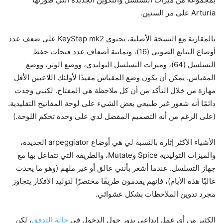
Arturia على مر السنين.
بالمقارنة مع النسخة الأصلية، يحتوي KeyStep mk2 على ضعف عدد
أوضاع التتابع الصوتي (16)، وثمانية أضعاف عدد فتحات حفظ
التسلسل (64)، وميزات التسلسل التوليدي، ووضع الوتر، ووضع
المقياس. يمكن أن يكون وضع المقياس مفيدًا لأولئك اللاعبين الأقل
مهارة من خلال التأكد من أن كل ملاحظة هي المفتاح. لكنني وجدت
دائمًا أنه شعور غير طبيعي بعض الشيء على لوحة المفاتيح التقليدية.
(على الرغم من أنه التصميم المفضل لدي على وحدة تحكم اللوحة.)
الأشياء الأكثر إثارة بالنسبة لي هي أوضاع arpeggiator الجديدة،
والميزات التوليدية Spice وMutate، والطريقة التي تتفاعل بها مع
جهاز التسلسل. عندما أشعر بأنني عالق أو غير ملهم (وهو ما يحدث
غالبًا هذه الأيام)، فإنهم يقدمون طريقًا مختصرًا لتوليد الأفكار يتجاوز
مجرد تدوين الملاحظات بشكل عشوائي.
الكثير من أي عمل إبداعي يدور حول الدخول في
حالة التدفق
، لكن