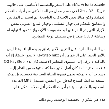
حافظت Arturia بذكاء على السعر والتصميم الأساسي على حالهما
تقريبًا – 32 مفتاحًا في جسم ضحل مع الحد الأدنى من أدوات التحكم
العملية. ولكن هناك بعض الاختلافات الواضحة. تم استبدال المقابض
والمفاتيح للتحكم في جهاز التسلسل وجهاز التتابع الصوتي ببعض
الأزرار التي يتم النقر عليها بخفة، ويوجد الآن جهاز تشفير لا نهاية له
وشاشة OLED صغيرة في منتصف لوحة المفاتيح.
من الناحية المادية، فإن التغيير الأكبر يتعلق بجودة البناء، وهذا ليس
بالأمر الجيد. على الرغم من أن KeyStep mk2 لا يبدو رخيصًا، إلا أنه
بالتأكيد لا يرقى إلى مستوى المعايير الأصلية. كان لدى OG KeyStep
قاعدة معدنية. لقد كان أثقل بكثير مما كنت تتوقعه من النظر إليه،
وشعرت أنه لا يمكنه تحمل قسوة الحياة السياحية فحسب، بل يمكن
استخدامه أيضًا كسلاح للدفاع عن النفس. يستبدل MK2 القاعدة
المعدنية بالبلاستيك، وتبدو أدوات التحكم أقل صلابة بشكل عام.
هذه هي شكواي الحقيقية الوحيدة، رغم ذلك.