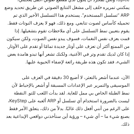
يمكنني تمريره
خلف
إلى مشغل التتابع الصوتي عن طريق تحديد وضع
ARP “تسلسل المستخدم”. يستخدم هذا التسلسل الأخير الذي تم
تحميله كأساس لصوت تتابعي. ومع ذلك، فهو لا يعزف النوتات فقط.
يقوم بتعيين نمط التسلسل على أي ملاحظات تقوم بتشغيلها. إذا
قمت بعزف نفس النغمات، فسوف يبدو نفس الصوت، ولكن سيكون
من الممتع أكثر أن تعزف على أوتار جديدة تمامًا أو تقدم على الأوتار.
إذا كان لديك تقدم وتر في الأغنية، ولكنك تشعر أنها تبدو هامدة بعض
الشيء، فقد تكون هذه طريقة رائعة لإضفاء الحيوية عليها.
الآن، عندما أشعر بالتعثر، لا أضيع 30 دقيقة في العزف على
الموسيقى والتمرير عبر الإعدادات المسبقة أو أشعر بالإحباط لأن
نمط الطبلة الخاص بي ممل للغاية. لقد بدأت اللعب للتو. النقطة
ليست بالضرورة استخدام أي تسلسل أو ARP ألعبه على KeyStep،
على الرغم من أنني أفعل ذلك غالبًا. بدلاً من ذلك، يتعلق الأمر فقط
بصنع شيء ما – أي شيء – ورؤية أين ستأخذني دوافعي الإبداعية بعد
ذلك.