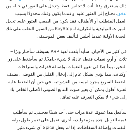
ذلك يستغرق وقتا. أنت لا تجلس فقط وتدخل على الفور في حالة من
تدفق
. تحتاج إلى العثور عليه. وعندما يكون وقتك محدودًا بسبب
العمل المتطلب أو الأطفال، فقد يكون من الصعب العثور عليه. تجعل
الميزات التوليدية والتكرارية لـ KeyStep من السهل التغلب على تلك
الحدبة الأولية عندما أجلس لتأليف بعض الموسيقى.
في كثير من الأحيان، سأبدأ بلعب لعبة ARP بسيطة. سأختار وترًا –
ثلاث أو أربع نغمات فقط، عادةً، لا شيء جامحًا. ثم سأضغط على زر
التحور. يبدأ هذا في تغيير النغمات، وإضافة قفزات واستراحات
أوكتاف، مما يؤدي بشكل عام إلى إدخال القليل من الفوضى. يضيف
الضغط السريع مجرد لمسة من العشوائية، في حين أن الضغط عليه
لفترة أطول يمكن أن يغير صوت التتابع الصوتي الأصلي الخاص بك
إلى شيء لا يمكن التعرف عليه تمامًا.
سأفعل هذا عمومًا عدة مرات حتى أجد شيئًا يعجبني. ثم سأطلب
قيمة التوابل. هذه ميزة توليدية أخرى، تعمل على تغيير طول بوابة
النغمات وإضافة السقاطات. إذا لم يفعل Spice أي شيء مثير