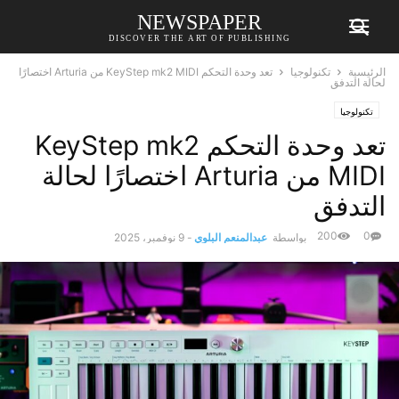
NEWSPAPER
DISCOVER THE ART OF PUBLISHING
الرئيسية
تكنولوجيا
تعد وحدة التحكم KeyStep mk2 MIDI من Arturia اختصارًا
لحالة التدفق
تكنولوجيا
تعد وحدة التحكم KeyStep mk2
MIDI من Arturia اختصارًا لحالة
التدفق
200
0
بواسطة
عبدالمنعم البلوي
-
9 نوفمبر، 2025