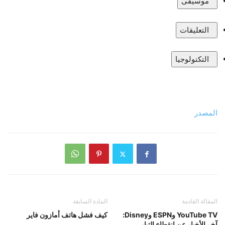
موسيقى
التعليقات
التكنولوجيا
المصدر
المقالة القادمة
المادة السابقة
YouTube TV وESPN وDisney:
كيف فشل هاتف أمازون فاير
آخر الأخبار عن انقطاع التيار