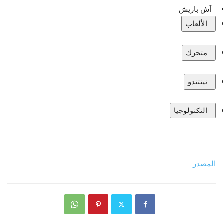
آش باريش
الألعاب
متحرك
نينتندو
التكنولوجيا
المصدر