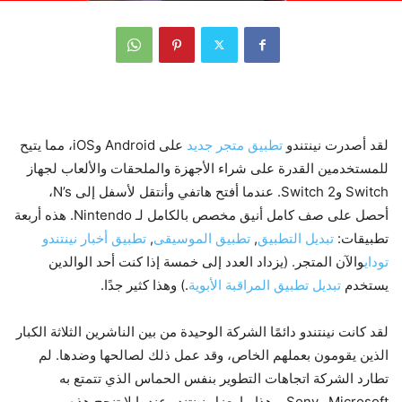
لقد أصدرت نينتندو
تطبيق متجر جديد
على Android وiOS، مما يتيح
للمستخدمين القدرة على شراء الأجهزة والملحقات والألعاب لجهاز
Switch وSwitch 2. عندما أفتح هاتفي وأنتقل لأسفل إلى N’s،
أحصل على صف كامل أنيق مخصص بالكامل لـ Nintendo. هذه أربعة
تطبيقات:
تبديل التطبيق
,
تطبيق الموسيقى
,
تطبيق أخبار نينتندو
توداي
والآن المتجر. (يزداد العدد إلى خمسة إذا كنت أحد الوالدين
يستخدم
تبديل تطبيق المراقبة الأبوية
.) وهذا كثير جدًا.
لقد كانت نينتندو دائمًا الشركة الوحيدة من بين الناشرين الثلاثة الكبار
الذين يقومون بعملهم الخاص، وقد عمل ذلك لصالحها وضدها. لم
تطارد الشركة اتجاهات التطوير بنفس الحماس الذي تتمتع به
Microsoft وSony. وهذا ما يعزل نينتندو عندما لا تنجح هذه