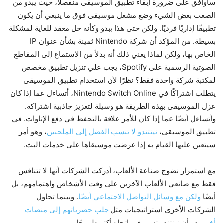
سأوافق على ضرورة إبقاء تطبيق الموسيقى منفصلاً، حيث يبدو من
الصعب بعض الشيء وضع مشغل موسيقى فوق ما ينبغي أن يكون
تطبيقًا إداريًا فرديًا. ولكن حتى هذا يبدو وكأنه حل معقد للغاية لمشكلة
بسيطة. من المؤكد أن شركة Nintendo ثمينة بشأن عنوان IP
الخاص بها، ولكن لماذا يعني ذلك أنه بدلاً من الاستماع إلى المقاطع
الصوتية الرسمية على Spotify، يجب علي تنزيل تطبيق مخصص
لمكتبة شركة واحدة فقط؟ نظرًا لأن استخدام تطبيق الموسيقى
يتطلب اشتراكًا في Nintendo Switch Online، أتساءل عما إذا كان
عزل الموسيقى بهذه الطريقة هو وسيلة لتعزيز جاذبية اشتراكه.
وأتساءل أيضًا عما إذا كان للأمر علاقة بالتحفظ في دفع الإتاوات. في
تطبيق الموسيقى،
نينتندو لا تنسب الفضل إلى الملحنين
، وهو أمر
سيتعين عليها القيام به إذا عرضت موسيقاها على خدمات البث.
مع استمرار نضوج صناعة الألعاب، أدركت الشركات أنها لا تتنافس
فقط مع صانعي الألعاب الآخرين على وقت الأشخاص واهتمامهم، بل
أيضًا
ولكن مع وسائل التواصل الاجتماعي أيضًا
. وبينما تحاول
الشركات الأخرى استراتيجيات مثل
جلب حصرياتهم إلى منصات
أخرى
يبدو أن نينتندو تسير في اتجاه أكثر طموحًا.