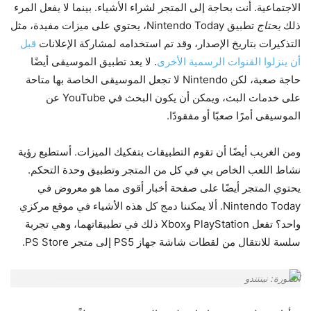
الاجتماعية. أنت بحاجة إلى المتجر لشراء الأشياء. بينما لا يفعل المرء
ذلك
يحتاج
تطبيق Nintendo Today، يحتوي على ميزات مفيدة، مثل
التذكيرات بتاريخ الإصدار، وقد تم استخدامه لمشاركة الإعلانات
قبل
أن ينزلوا القنوات الرسمية الأخرى
. لا يعد تطبيق الموسيقى أيضًا
حاجة صعبة، لكن Nintendo لا تجعل الموسيقى الخاصة بها متاحة
على خدمات البث، ويمكن أن يكون البحث في YouTube عن
الموسيقى أمرًا صعبًا أو مفقودًا.
ومن الغريب أيضًا أن تقوم التطبيقات بتفكيك الميزات. أستطيع رؤية
نشاط اللعب الخاص بي في كل من المتجر وتطبيق وحدة التحكم.
يحتوي المتجر أيضًا على صفحة أخبار أقوى مما هو معروض في
Nintendo Today. ألا يمكننا دمج كل هذه الأشياء في موقع مركزي
واحد؟ تفعل PlayStation وXbox ذلك في تطبيقاتهما، وهي تجربة
سلسة للانتقال من لقطات شاشة جهاز PS5 إلى متجر PS Store.
الصورة: نينتندو