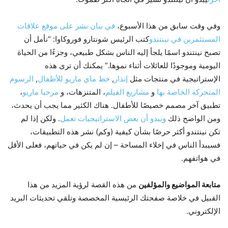
وفي وقت سابق من هذا الأسبوع،
في بيان نشر على موقع علاقات
المستثمرين في نينتندو
كتب الرئيس شونتارو فوروكاوا: “نأمل أن
تصبح نينتندو اسمًا يلجأ إليه الناس بشكل طبيعي، وجزءًا من الحياة
اليومية وموجودًا للعائلات أثناء نموها.” يمكنك أن ترى هذه
الإستراتيجية في منتجات مثل
إنذار
,
خط ماي ماريو للأطفال
,
الرسوم
المتحركة الخاصة بها
و
مشاريع الفيلم
، المتنزهات، و
مرحبا ماريو
،
تطبيق آخر مصمم خصيصًا للأطفال. هناك الكثير مما يجب أن يحدث،
ومن الواضح ذلك
ويبدو أن بعض الاستراتيجيات تعمل
. ولكن إذا لم
تكن نينتندو أكثر حرصًا بشأن كيفية (وكم) نشر هذه التطبيقات،
فسيبدأ الناس في إخلاء المساحة – إن لم يكن في حياتهم، فعلى الأقل
في هواتفهم.
متابعة المواضيع والمؤلفين
من هذه القصة لرؤية المزيد من هذا
القبيل في خلاصة صفحتك الرئيسية المخصصة وتلقي تحديثات البريد
الإلكتروني.