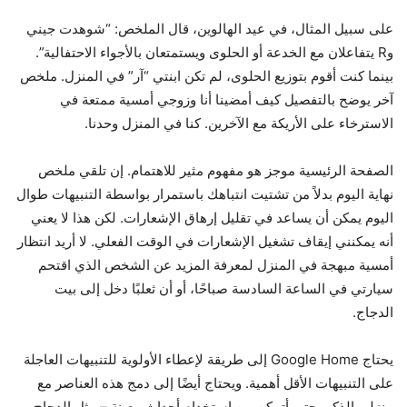
على سبيل المثال، في عيد الهالوين، قال الملخص: “شوهدت جيني
وR يتفاعلان مع الخدعة أو الحلوى ويستمتعان بالأجواء الاحتفالية”.
بينما كنت أقوم بتوزيع الحلوى، لم تكن ابنتي “آر” في المنزل. ملخص
آخر يوضح بالتفصيل كيف أمضينا أنا وزوجي أمسية ممتعة في
الاسترخاء على الأريكة مع الآخرين. كنا في المنزل وحدنا.
الصفحة الرئيسية موجز هو مفهوم مثير للاهتمام. إن تلقي ملخص
نهاية اليوم بدلاً من تشتيت انتباهك باستمرار بواسطة التنبيهات طوال
اليوم يمكن أن يساعد في تقليل إرهاق الإشعارات. لكن هذا لا يعني
أنه يمكنني إيقاف تشغيل الإشعارات في الوقت الفعلي. لا أريد انتظار
أمسية مبهجة في المنزل لمعرفة المزيد عن الشخص الذي اقتحم
سيارتي في الساعة السادسة صباحًا، أو أن ثعلبًا دخل إلى بيت
الدجاج.
يحتاج Google Home إلى طريقة لإعطاء الأولوية للتنبيهات العاجلة
على التنبيهات الأقل أهمية. ويحتاج أيضًا إلى دمج هذه العناصر مع
منزلي الذكي حتى أتمكن من استخدام أحداث معينة – مثل الدجاج