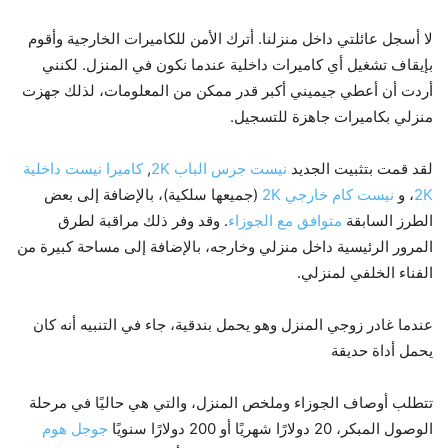
لا أسجل عائلتي داخل منزلنا. أترك الأمن للكاميرات الخارجية وأقوم
بإيقاف تشغيل أي كاميرات داخلية عندما نكون في المنزل. لكنني
أردت أن أعطي جيميني أكبر قدر ممكن من المعلومات، لذلك جهزت
منزلي بكاميرات جاهزة للتسجيل.
لقد قمت بتثبيت الجديد
نيست جرس الباب 2K
,
كاميرا نيست داخلية
2K
، و
نيست كام خارجي 2K
(جميعها سلكية)، بالإضافة إلى بعض
الطرز السابقة
متوافق مع الجوزاء
. وقد وفر ذلك مراقبة لطرق
المرور الرئيسية داخل منزلي وخارجه، بالإضافة إلى مساحة كبيرة من
الفناء الخلفي لمنزلي.
عندما غادر زوجي المنزل وهو يحمل بندقية، جاء في التنبيه أنه كان
يحمل أداة حديقة
تتطلب أوصاف الجوزاء وملخص المنزل، والتي هي حاليًا في مرحلة
الوصول المبكر، 20 دولارًا شهريًا أو 200 دولارًا سنويًا
جوجل هوم