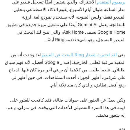
بريميوم المتقدم
الاشتراك، والذي يتضمن أيضًا تسجيل فيديو على
مدار الساعة طوال أيام الأسبوع. يقوم الذكاء الاصطناعي بتحليل
الفيديو فقط، وليس الصوت، لأنه يستخدم نموذج لغة الرؤية
للمعالجة. يعمل Gemini AI أيضًا على تشغيل ميزة جديدة في تطبيق
Google Home تسمى Ask Home، والتي تتيح لك البحث في
الفيديو المسجل، وهو شيء تقدمه Ring أيضًا.
متى
لقد اختبرت إصدار Ring للبحث عن الفيديو
لقد وجدت أنه من
المفيد مراقبة قطتي الخارجية. إصدار Google أفضل، لأنه فهم سياق
طلباتي. عندما طلبت من كلاهما أن يريني آخر مرة كان فيها الدجاج
على شرفتي، أظهر الجوزاء أحدث المشاهدات، في حين أظهر لي
رينغ أفضل تطابق، والذي كان منذ ثلاثة أيام.
ولكن بعيدًا عن العثور على حيوانات ضالة، فقد كافحت للعثور على
قيمة في هذا السرد التفصيلي للأحداث التي وقعت في منزلي. ونعم،
إنه شعور مخيف.