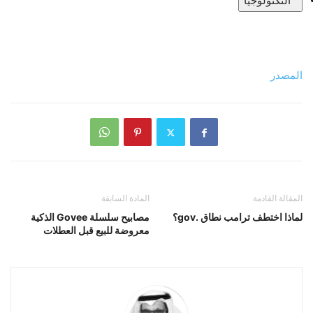
التكنولوجيا
المصدر
المقالة القادمة
المادة السابقة
لماذا اختطف ترامب نطاق .gov؟
مصابيح سلسلة Govee الذكية
معروضة للبيع قبل العطلات