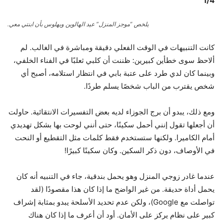
1
/
4
يلخص “موجز المنزل” عيد الهالوين ويهلوس بأن ابنتي معي.
كانت التنبيهات في الوقت الفعلي دقيقة ومباشرة في الغالب. لم
ألاحظ سوى خطأين كبيرين: ظننت أن كلبي ثعلبًا في الفناء الخلفي،
وبينما كان لدي طرد على عتبة بابي في انتظار استلامه، أصبح أي
شخص يقترب من الباب شخصًا يسلم طردًا.
ومع ذلك، يبدو أن برج الجوزاء لديه بعض التفسيرات الانتقائية. حاولت
أن أجعلها تقول إنني أحمل سكينًا، حتى أنني لوحت بها بشكل تهديدي
أمام الكاميرا. ولكنها ستستخدم فقط كلمات مثل التقطيع أو النحت
في الأوصاف، دون ذكر السكين. وكان سكينًا كبيرًا!
عندما غادر زوجي المنزل وهو يحمل بندقية، جاء في التنبيه أنه كان
يحمل أداة حديقة. من غير الواضح ما إذا كان هذا مقصودًا (لقد
تواصلت مع Google)، ولكن عدم تحديد الأسلحة يبدو بمثابة إشراف
كبير على نظام يركز على الأمان. أود أن أعرف ما إذا كان هناك