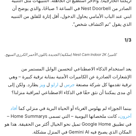
أريكتنا الخارجية). والآخر أستطيع أن أتجاهله. التنبيهات مثل التنبيه
الصادر من Nest Doorbell في الساعة 1 صباحًا، والذي يوضح أن
ابني عند الباب الأمامي يحاول الدخول، أقل إثارة للقلق من التنبيه
الذي يقول “تم اكتشاف شخص”.
1
/
3
كاميرا Nest Cam Indoor 2K (سلكية) الجديدة باللون الأحمر الكرزي المبهج.
يعد استخدام الذكاء الاصطناعي لتحسين الوابل المستمر من
الإشعارات الصادرة عن الكاميرات الأمنية بمثابة ترقية كبيرة – وهي
ترقية تقدمها كل شركة مصنعة
جرس
ل
ارلو
ل
ويز
يطارد. ولكن إلى
أي مدى يمكننا أن نثق حقًا في الذكاء الاصطناعي لمراقبة منزلنا؟
بينما الجوزاء لم يهلوس الغرباء أو الحياة البرية في منزلي كما
أفاد
آخرون
، كانت ملخصاتها اليومية – التي تسمى Home Summarys –
في تطبيق Google Home تميل نحو الخيال أكثر من الحقيقة. هذا هو
المكان الذي يصبح فيه Gemini AI في المنزل مشكلة.