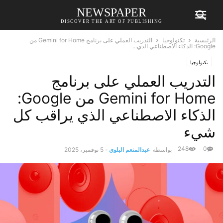
NEWSPAPER
DISCOVER THE ART OF PUBLISHING
الرئيسية
تكنولوجيا
التدريب العملي على برنامج Gemini for Home من
Google: الذكاء الاصطناعي الذي...
تكنولوجيا
التدريب العملي على برنامج
Gemini for Home من Google:
الذكاء الاصطناعي الذي يراقب كل
شيء
248
0
بواسطة
عبدالمنعم البلوي
-
5 نوفمبر، 2025