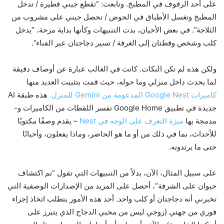
على أحد الرفوف في المطبخ. وتابعت: “تقطع جيني فطيرة / تدخل
المطبخ وتغسل الأطباق في الحوض / تحصل جيني على مشروب من
الثلاجة”. في بعض الأحيان، بدت التنبيهات وكأنها بداية مزحة، “يدخل
كلب وشخص وقطتان إلى الغرفة / تسير دجاجتان عبر الفناء”.
ولكن هذه لم تكن النكات. كانت في الغالب عبارة عن أوصاف دقيقة
لما يحدث داخل منزلي وما حوله، حيث قمت بتثبيت العديد منها
كاميرات Google Nest المدعومة من Gemini للمنزل.
هذه طبقة AI
جديدة في تطبيق Google Home تفسر اللقطات من الكاميرات و-
مدمجة بها
ميزة التعرف على الوجه في Nest
– يقدم وصفًا مكتوبًا
للأحداث، بما في ذلك من أو ما هو الحاضر، وماذا يفعلون، وأحيانًا
حتى ما يرتدونه.
على سبيل المثال، الآن، بدلاً من التنبيهات التي تقول “تم اكتشاف
حيوان على الشرفة”، أحصل على المزيد من الإصدارات الوصفية التي
تخبرني أنه دجاجتان أو كلب واحد. أحد هذه الأمور يتطلب اتخاذ إجراء
فوري من جهتي (زوجي ليس من محبي الدجاج الذي يتبرز على