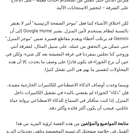
على الشرفة – لتحفيز الاستجابات الآلية.
لكن اختلاق الأشياء كما فعل “موجز الصفحة الرئيسية” أمر لا يغتفر
بالنسبة لنظام يستخدم لأمن المنزل. يشير Google Home إلى أن
Gemini قد يرتكب أخطاء ويقدم مقاطع قصيرة ضمن “موجز المنزل”
حتى تتمكن من التحقق من عمله، على سبيل المثال، لمعرفة أنني
وزوجي كنا نجلس بمفردنا في غرفة المعيشة بعد كل شيء. ولكن في
حين أن برج الجوزاء قد يكون قادرًا على وصف ما يحدث، إلا أن هذه
المحاولات لتفسير ما يهم هي التي تفشل كثيرًا.
وبينما وجدت أوصاف الذكاء الاصطناعي للكاميرات الخارجية مفيدة،
فإن “ذكاء” الجوزاء لم يقنعني بالبدء في تشغيل الكاميرات داخل
المنزل. إذا كنت سأفكر في السماح للذكاء الاصطناعي برواية حياة
عائلتي، فيجب أن يكون أكثر فائدة وأكثر دقة.
متابعة المواضيع والمؤلفين
من هذه القصة لرؤية المزيد من هذا
القبيل في خلاصة صفحتك الرئيسية المخصصة وتلقي تحديثات البريد