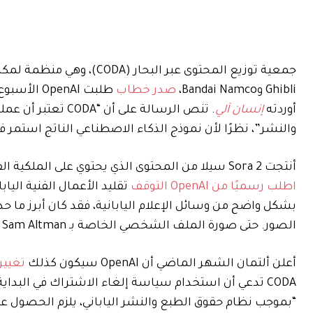
Ghibli وBandai Namco،
صدر خطاب
أوردته
إنسان آلي
. تنص الرسالة على 
والنشر”، نظرًا لأن نموذج الذكاء الاصطناعي الناتج استمر
أنتجت Sora 2 سيلا من المحتوى الذي يحتوي على الملكية الفكرية اليابانية بعد إطلاقها في 30 سبتمبر، مما دفع الحكومة اليابانية إلى
اطلب رسميًا من OpenAI التوقف
بشكل واضح من وسائل الإعلام اليابانية، فقد كان أبرز ما حدث في إطلاق GPT-4o في مار
الصور. حتى صورة الملف الشخصي الخاصة بـ Sam Altman على X هي حاليًا صورة بأسلوب يذكرنا بـ Studio Ghibli.
أعلن ألتمان الشهر الماضي أن OpenAI سيكون كذلك
تغيير
CODA تدعي أن استخدام سياسة إلغاء الاشتراك في البداية
“بموجب نظام حقوق الطبع والنشر الياباني، يلزم الحصول 