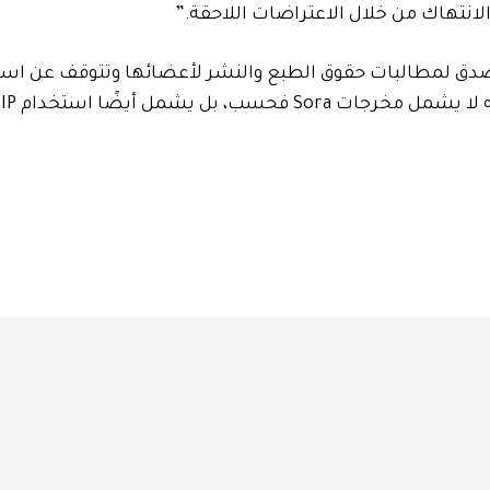
لانتهاك من خلال الاعتراضات اللاحقة.”
 CODA الآن نيابة عن أعضائها أن تستجيب OpenAI بصدق لمطالبات حقوق الطبع والنشر لأعضائها وتتوقف ع
الم