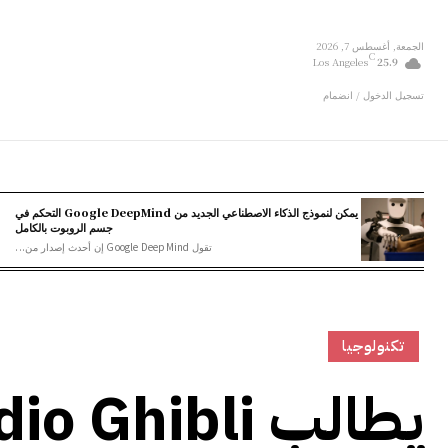
الجمعة, أغسطس 7, 2026
C
Los Angeles
25.9
تسجيل الدخول / انضمام
يمكن لنموذج الذكاء الاصطناعي الجديد من Google DeepMind التحكم في
جسم الروبوت بالكامل
تقول Google DeepMind إن أحدث إصدار من...
تكنولوجيا