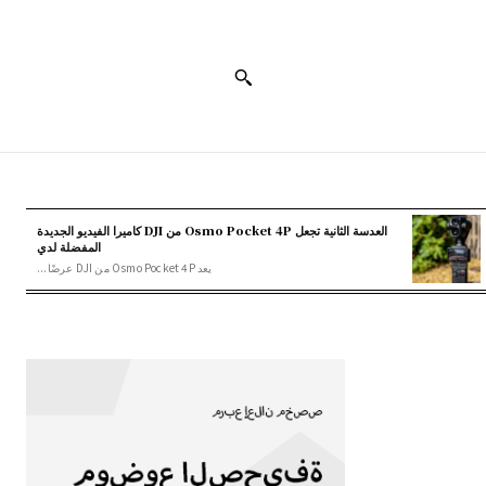
العدسة الثانية تجعل Osmo Pocket 4P من DJI كاميرا الفيديو الجديدة
المفضلة لدي
يعد Osmo Pocket 4P من DJI عرضًا...