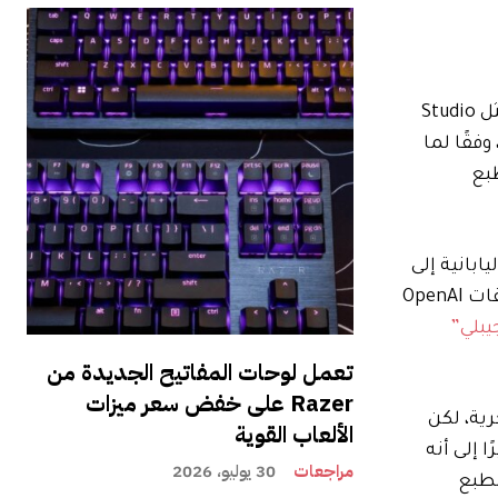
جمعية توزيع المحتوى عبر البحار (CODA)، وهي منظمة لمكافحة القرصنة تمثل أصحاب حقوق الملكية الفكرية اليابانيين مثل Studio
ت OpenAI الأسبوع الماضي التوقف عن استخدام محتوى أعضائها لتدريب Sora 2، وفقًا لما
لطبع
تقليد الأعمال الفنية اليابانية. ليست هذه هي المرة الأولى التي يتم فيها سحب أحد تطبيقات OpenAI
يبلي”
تعمل لوحات المفاتيح الجديدة من
Razer على خفض سعر ميزات
ية، لكن
الألعاب القوية
 إلى أنه
مراجعات
30 يوليو، 2026
لطبع