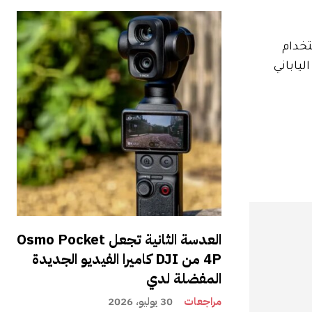
ن استخدام
حتوى الخاص بهم للتعلم الآلي دون إذنهم، والذي يبدو أنه لا يشمل مخرجات Sora فحسب، بل يشمل أيضًا استخدام IP الياباني
العدسة الثانية تجعل Osmo Pocket
4P من DJI كاميرا الفيديو الجديدة
المفضلة لدي
مراجعات
30 يوليو، 2026