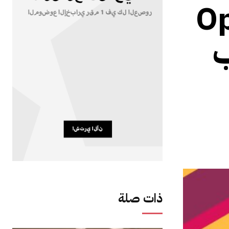
كة OpenAI
ب
ذات صلة