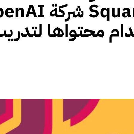
Namco وSquare Enix شر
ام محتواها لتدري