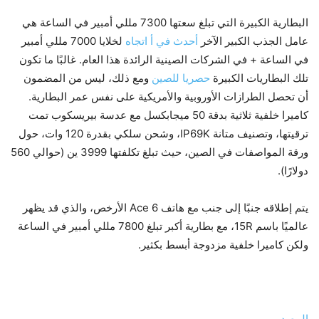
البطارية الكبيرة التي تبلغ سعتها 7300 مللي أمبير في الساعة هي
عامل الجذب الكبير الآخر
أحدث
في أ
اتجاه
لخلايا 7000 مللي أمبير
في الساعة + في الشركات الصينية الرائدة هذا العام. غالبًا ما تكون
تلك البطاريات الكبيرة
حصريا للصين
ومع ذلك، ليس من المضمون
أن تحصل الطرازات الأوروبية والأمريكية على نفس عمر البطارية.
كاميرا خلفية ثلاثية بدقة 50 ميجابكسل مع عدسة بيريسكوب تمت
ترقيتها، وتصنيف متانة IP69K، وشحن سلكي بقدرة 120 وات، حول
ورقة المواصفات في الصين، حيث تبلغ تكلفتها 3999 ين (حوالي 560
دولارًا).
يتم إطلاقه جنبًا إلى جنب مع هاتف Ace 6 الأرخص، والذي قد يظهر
عالميًا باسم 15R، مع بطارية أكبر تبلغ 7800 مللي أمبير في الساعة
ولكن كاميرا خلفية مزدوجة أبسط بكثير.
المصدر