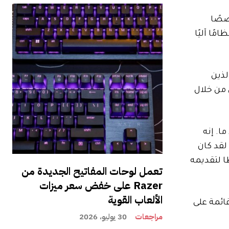
صصًا
دم Project Amplify نظامًا آليًا
أسرع الذين
 من خلال
ما. إنه
ة تتراوح من 10 إلى 12 دقيقة تقريبًا. لقد كان
خططًا لتقديمه
تعمل لوحات المفاتيح الجديدة من
Razer على خفض سعر ميزات
الألعاب القوية
حذية قائمة على
مراجعات
30 يوليو، 2026