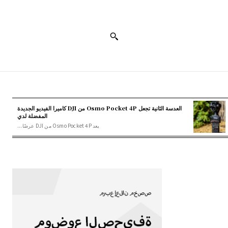
العدسة الثانية تجعل Osmo Pocket 4P من DJI كاميرا الفيديو الجديدة
المفضلة لدي
يعد Osmo Pocket 4P من DJI عرضًا...