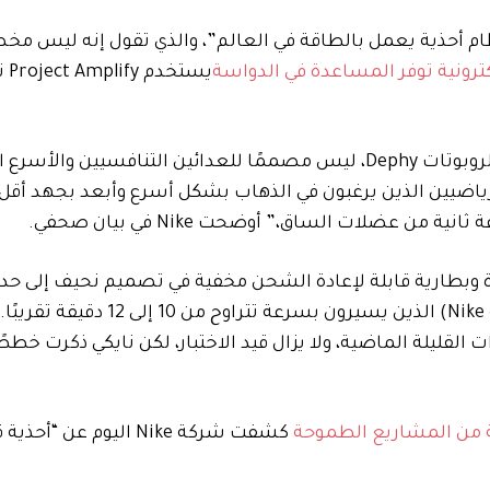
ظام أحذية يعمل بالطاقة في العالم”، والذي تقول إنه ليس مخ
كترونية توفر المساعدة في الدواسة
يستخ
“إن منتج الجيل الأول، الذي تم إنشاؤه بالتعاون مع شريك الروبوتات Dephy، ليس مصممًا للعدائين التنافسيين وال
لرياضيين الذين يرغبون في الذهاب بشكل أسرع وأبعد بجهد أقل
ن عضلات الساق،” أوضحت Nike في بيان صحفي.
رك وحزام قيادة وبطارية قابلة لإعادة الشحن مخفية في تصميم نحيف إلى حد 
يستهدف “الرياضيين” (أي شخص لديه جسد، وفقًا لشركة Nike) الذين يسيرون بسرع
40 رياضي على مدى السنوات القليلة الماضية، ولا يزال قيد الاختبار، لكن نايكي ذكرت 
 من المشاريع الطموحة
كشفت شركة Nike اليوم عن “أ