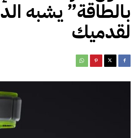
بالطاقة” يشبه الدرا
لقدميك