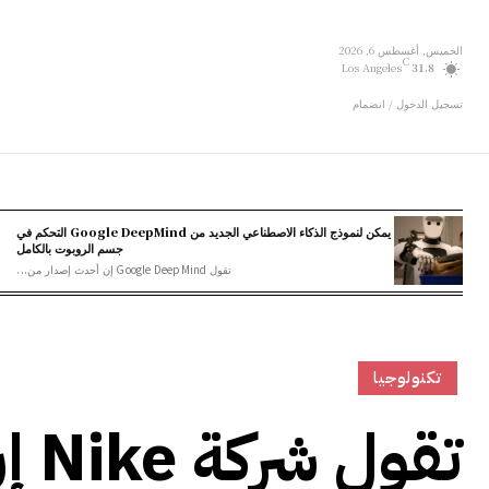
الخميس, أغسطس 6, 2026
C
Los Angeles
31.8
تسجيل الدخول / انضمام
يمكن لنموذج الذكاء الاصطناعي الجديد من Google DeepMind التحكم في
جسم الروبوت بالكامل
تقول Google DeepMind إن أحدث إصدار من...
تكنولوجيا
تقو