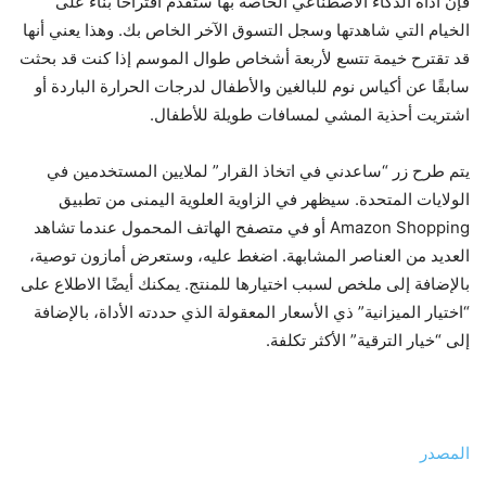
فإن أداة الذكاء الاصطناعي الخاصة بها ستقدم اقتراحًا بناءً على
الخيام التي شاهدتها وسجل التسوق الآخر الخاص بك. وهذا يعني أنها
قد تقترح خيمة تتسع لأربعة أشخاص طوال الموسم إذا كنت قد بحثت
سابقًا عن أكياس نوم للبالغين والأطفال لدرجات الحرارة الباردة أو
اشتريت أحذية المشي لمسافات طويلة للأطفال.
يتم طرح زر “ساعدني في اتخاذ القرار” لملايين المستخدمين في
الولايات المتحدة. سيظهر في الزاوية العلوية اليمنى من تطبيق
Amazon Shopping أو في متصفح الهاتف المحمول عندما تشاهد
العديد من العناصر المشابهة. اضغط عليه، وستعرض أمازون توصية،
بالإضافة إلى ملخص لسبب اختيارها للمنتج. يمكنك أيضًا الاطلاع على
“اختيار الميزانية” ذي الأسعار المعقولة الذي حددته الأداة، بالإضافة
إلى “خيار الترقية” الأكثر تكلفة.
المصدر