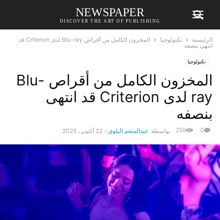
NEWSPAPER
DISCOVER THE ART OF PUBLISHING
الرئيسية
تكنولوجيا
المخزون الكامل من أقراص Blu-ray لدى Criterion قد
انتهى بنصفه
تكنولوجيا
المخزون الكامل من أقراص Blu-
ray لدى Criterion قد انتهى
بنصفه
259
0
بواسطة
عبدالمنعم البلوي
-
22 أكتوبر، 2025