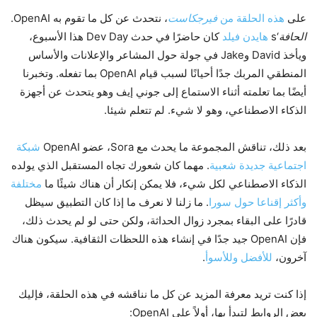
على
هذه الحلقة من
فيرجكاست
، نتحدث عن كل ما تقوم به OpenAI.
الحافة
‘s
هايدن فيلد
كان حاضرًا في حدث Dev Day هذا الأسبوع،
ويأخذ David وJake في جولة حول المشاعر والإعلانات والأساس
المنطقي المربك جدًا أحيانًا لسبب قيام OpenAI بما تفعله. وتخبرنا
أيضًا بما تعلمته أثناء الاستماع إلى جوني إيف وهو يتحدث عن أجهزة
الذكاء الاصطناعي، وهو لا شيء. لم تتعلم شيئا.
بعد ذلك، تناقش المجموعة ما يحدث مع Sora، عضو OpenAI
شبكة
اجتماعية جديدة شعبية
. مهما كان شعورك تجاه المستقبل الذي يولده
الذكاء الاصطناعي لكل شيء، فلا يمكن إنكار أن هناك شيئًا ما
مختلفة
وأكثر إقناعا حول سورا
. ما زلنا لا نعرف ما إذا كان التطبيق سيظل
قادرًا على البقاء بمجرد زوال الحداثة، ولكن حتى لو لم يحدث ذلك،
فإن OpenAI جيد جدًا في إنشاء هذه اللحظات الثقافية. سيكون هناك
آخرون،
للأفضل وللأسوأ
.
إذا كنت تريد معرفة المزيد عن كل ما نناقشه في هذه الحلقة، فإليك
بعض الروابط لتبدأ بها، أولاً على OpenAI: