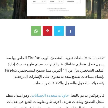
تقدم Mozilla ملفات تعريف لمتصفح الويب Firefox الخاص بها مما
يسهل فصل وتنظيم نشاطك عبر الإنترنت. سيتم طرح تحديث إدارة
الملف الشخصي بدءًا من 14 أكتوبر، مما يسمح لمستخدمي Firefox
بإنشاء مساحات تصفح محددة تحتوي على الإشارات المرجعية
وتسجيلات الدخول والسجل والإضافات والسمات.
فايرفوكس يدعم بالفعل
حاويات متعددة الحسابات
، وهو امتداد ينظم
سجل التصفح وملفات تعريف الارتباط ومعلومات التتبع في علامات
تبويب مخصصة للحفاظ على خصوصية بصمتك الرقمية. تسمح