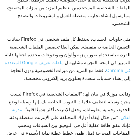
الملفات الشخصية للمستخدمين بتنظيم المزيد من ميزات المتصفح،
مما يسهل إنشاء تجارب منفصلة للعمل والمشروعات والتصفح
الشخصي.
مثل حاويات الحساب، يحتفظ كل ملف شخصي في Firefox ببيانات
التصفح الخاصة به منفصلة. يمكن أيضًا تخصيص الملفات الشخصية
الفردية باستخدام صور رمزية وألوان وموضوعات محددة لجعلها قابلة
للتمييز في لمحة. التجربة مشابهة ل
ملفات تعريف Google المتعددة
في Chrome
، فقط مع المزيد من ميزات الخصوصية ودون الحاجة
إلى إنشاء حسابات متعددة بعناوين بريد إلكتروني مخصصة.
وقالت موزيلا في بيان لها: “الملفات الشخصية في Firefox ليست
مجرد وسيلة لتنظيف علامات التبويب الخاصة بك. إنها وسيلة لوضع
الحدود، وحماية معلوماتك، وجعل الإنترنت أكثر هدوءًا قليلاً”.
مدونة
اعلان
. “من خلال إبقاء أدوارك المختلفة على الإنترنت منفصلة بدقة،
فإنك تنفق طاقة عقلية أقل في التوفيق بين السياقات وتتجنب
المفاجآت المحرجة (مثل ظهور خطط عطلة نهاية الأسبوع في عرض